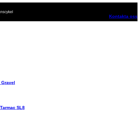
nscykel
Kontakta oss
 Gravel
 Tarmac SL8