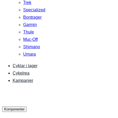
Trek
Specialized
Bontrager
Garmin
Thule
Muc-Off
Shimano
Umara
Cyklar i lager
Cykelrea
Kampanjer
Komponenter