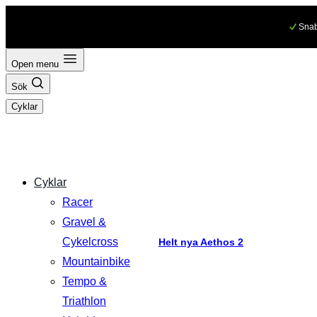
Hoppa
Snab
till
innehåll
Open menu
Sök
Cyklar
Cyklar
Racer
Gravel &
Cykelcross
Helt nya Aethos 2
Mountainbike
Tempo &
Triathlon