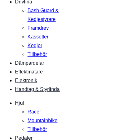
Drivlina
Bash Guard &
Kedjestyrare
Framdrev
Kassetter
Kedjor
Tillbehör
Dämpardelar
Effektmätare
Elektronik
Handtag & Styrlinda
Hjul
Racer
Mountainbike
Tillbehör
Pedaler