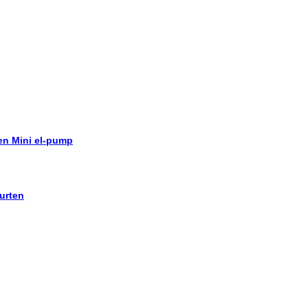
 en Mini el-pump
urten