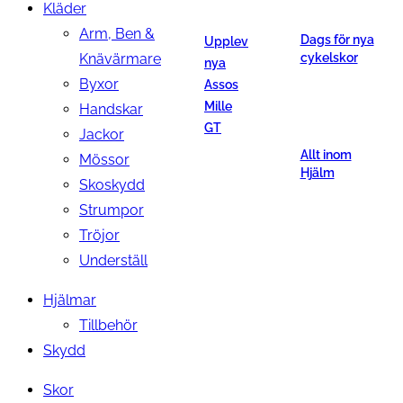
Kläder
Arm, Ben &
Dags för nya
Upplev
Knävärmare
cykelskor
nya
Byxor
Assos
Mille
Handskar
GT
Jackor
Allt inom
Mössor
Hjälm
Skoskydd
Strumpor
Tröjor
Underställ
Hjälmar
Tillbehör
Skydd
Skor