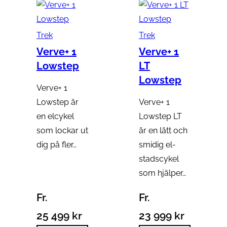
Trek
Trek
Verve+ 1
Verve+ 1
Lowstep
LT
Lowstep
Verve+ 1
Lowstep är
Verve+ 1
en elcykel
Lowstep LT
som lockar ut
är en lätt och
dig på fler…
smidig el-
stadscykel
som hjälper…
Fr.
Fr.
25 499
kr
23 999
kr