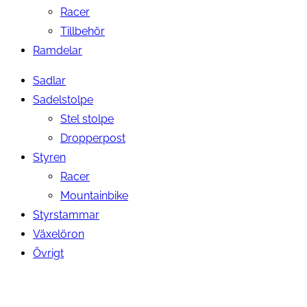
Racer
Tillbehör
Ramdelar
Sadlar
Sadelstolpe
Stel stolpe
Dropperpost
Styren
Racer
Mountainbike
Styrstammar
Växelöron
Övrigt