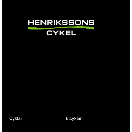
Vi är en passionerad cykelbutik som drivs av
att ge en cykelupplevelse utöver det vanliga.
Vi består av ett härligt gäng cykelnördar som
älskar cykling precis som du.
Facebook
Instagram
YouTube
Cyklar
Elcyklar