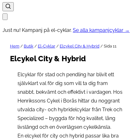
Just nu! Kampanj på el-cyklar.
Se alla kampanjcyklar →
Hem
/
Butik
/
El-Cyklar
/
Elcykel City & Hybrid
/ Sida 11
Elcykel City & Hybrid
Elcyklar för stad och pendling har blivit ett
självklart val för dig som vill ta dig fram
snabbt, bekvämt och effektivt i vardagen. Hos
Henrikssons Cykel i Borås hittar du noggrant
utvalda city- och hybridelcyklar från Trek och
Specialized – byggda för hög kvalitet, lång
livslängd och en överlägsen cykelkänsla.
En elcykel för city och hybrid passar lika bra