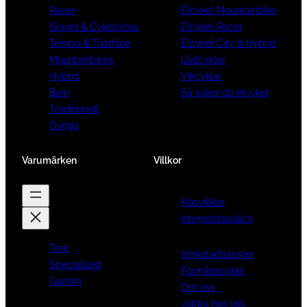
Racer
Elcykel Mountainbike
Gravel & Cykelcross
Elcykel Racer
Tempo & Triathlon
Elcykel City & Hybrid
Mountainbikes
Lådcyklar
Hybrid
Vikcyklar
Barn
Så väljer du elcykel
Traditionell
Övriga
Varumärken
Villkor
Köpvillkor
Integritetspolicy
Trek
Verkstadtjänster
Specialized
Förmånscykel
Garmin
Om oss
Jobba hos oss