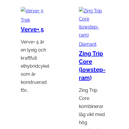
var:
är:
38
34
Trek
999 kr.
999 kr.
Verve+ 5
Verve+ 5 är
Diamant
en lyxig och
Zing Trip
kraftfull
Core
elhybridcykel
(lowstep-
som är
ram)
konstruerad
för…
Zing Trip
Core
kombinerar
låg vikt med
hög