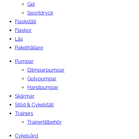
Gel
Sportdryck
Flaskställ
Flaskor
Lås
Pakethållare
Pumpar
Dämparpumpar
Golvpumpar
Handpumpar
Skärmar
Stöd & Cykelställ
Trainers
Trainertillbehör
Cykelvård