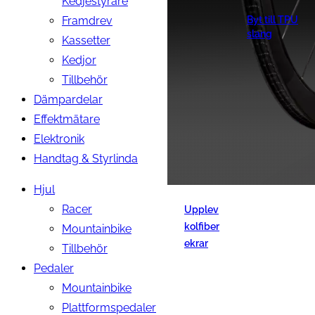
Kedjestyrare
Framdrev
Byt till TPU
slang
Kassetter
Kedjor
Tillbehör
Dämpardelar
Effektmätare
Elektronik
Handtag & Styrlinda
Hjul
Racer
Upplev
kolfiber
Mountainbike
ekrar
Tillbehör
Pedaler
Mountainbike
Plattformspedaler