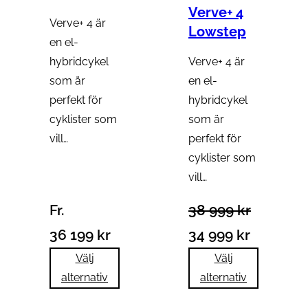
Verve+ 4
Verve+ 4 är
Lowstep
en el-
hybridcykel
Verve+ 4 är
som är
en el-
perfekt för
hybridcykel
cyklister som
som är
vill…
perfekt för
cyklister som
vill…
Fr.
38 999
kr
Det
Det
36 199
kr
34 999
kr
ursprungliga
nuvaran
Välj
Välj
alternativ
alternativ
priset
priset