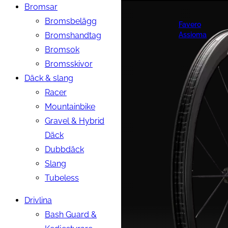
Bromsar
Bromsbelägg
Favero
Bromshandtag
Assioma
Bromsok
Bromsskivor
Däck & slang
Racer
Mountainbike
Gravel & Hybrid
Däck
Dubbdäck
Slang
Tubeless
Drivlina
Bash Guard &