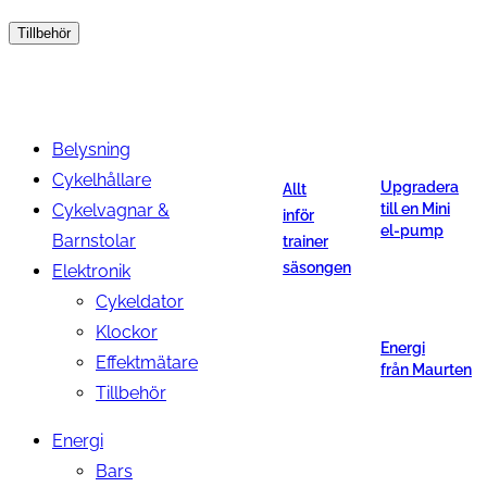
Tillbehör
Belysning
Cykelhållare
Upgradera
Allt
Cykelvagnar &
till en Mini
inför
el-pump
Barnstolar
trainer
säsongen
Elektronik
Cykeldator
Klockor
Energi
Effektmätare
från Maurten
Tillbehör
Energi
Bars