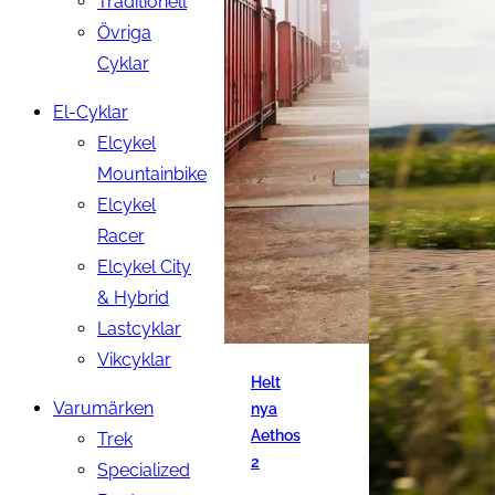
Traditionell
Övriga
Cyklar
El-Cyklar
Elcykel
Mountainbike
Elcykel
Racer
Elcykel City
& Hybrid
Lastcyklar
Vikcyklar
Helt
Varumärken
nya
Aethos
Trek
2
Specialized