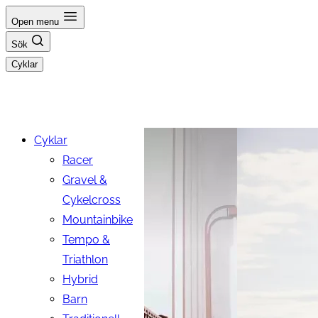
Hoppa
Open menu
till
Sök
innehåll
Cyklar
Cyklar
Racer
Gravel &
Cykelcross
Mountainbike
Tempo &
Triathlon
Hybrid
Barn