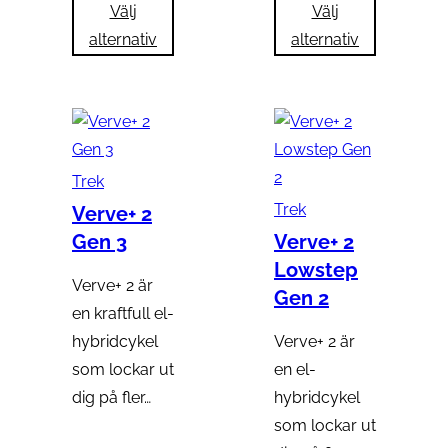
Välj
Välj
alternativ
alternativ
Trek
Trek
Verve+ 2
Gen 3
Verve+ 2
Lowstep
Verve+ 2 är
Gen 2
en kraftfull el-
hybridcykel
Verve+ 2 är
som lockar ut
en el-
dig på fler…
hybridcykel
som lockar ut