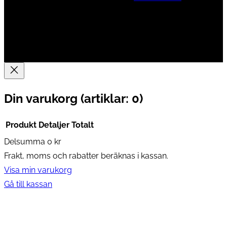
Din varukorg
(artiklar: 0)
Produkt
Detaljer
Totalt
Delsumma
0 kr
Produkter
Frakt, moms och rabatter beräknas i kassan.
i
Visa min varukorg
varukorg
Gå till kassan