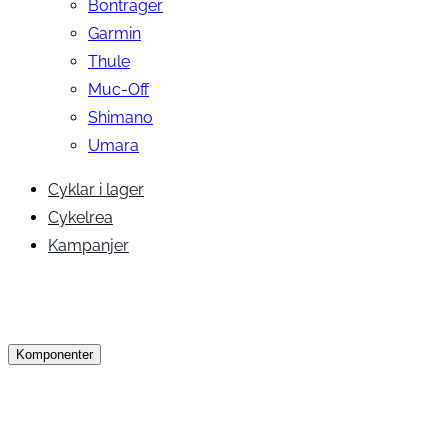
Bontrager
Garmin
Thule
Muc-Off
Shimano
Umara
Cyklar i lager
Cykelrea
Kampanjer
Komponenter