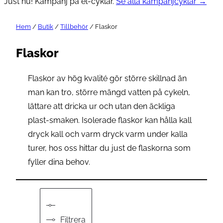
Just nu! Kampanj på el-cyklar.
Se alla kampanjcyklar →
Hem
/
Butik
/
Tillbehör
/ Flaskor
Flaskor
Flaskor av hög kvalité gör större skillnad än
man kan tro, större mängd vatten på cykeln,
lättare att dricka ur och utan den äckliga
plast-smaken. Isolerade flaskor kan hålla kall
dryck kall och varm dryck varm under kalla
turer, hos oss hittar du just de flaskorna som
fyller dina behov.
Filtrera