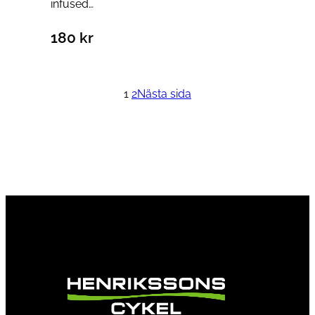
infused…
180
kr
Läs mer
1
2
Nästa sida