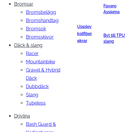
Bromsar
Favero
Bromsbelägg
Assioma
Bromshandtag
Upplev
Bromsok
kolfiber
Byt till TPU
Bromsskivor
ekrar
slang
Däck & slang
Racer
Mountainbike
Gravel & Hybrid
Däck
Dubbdäck
Slang
Tubeless
Drivlina
Bash Guard &