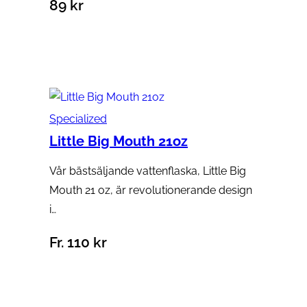
89
kr
Lägg till i varukorg
Specialized
Little Big Mouth 21oz
Vår bästsäljande vattenflaska, Little Big
Mouth 21 oz, är revolutionerande design
i…
Fr.
110
kr
Välj alternativ