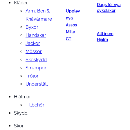
Kläder
Dags för nya
Arm, Ben &
cykelskor
Upplev
nya
Knävärmare
Assos
Byxor
Mille
Allt inom
Handskar
GT
Hjälm
Jackor
Mössor
Skoskydd
Strumpor
Tröjor
Underställ
Hjälmar
Tillbehör
Skydd
Skor