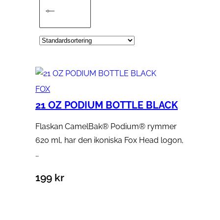
FOX
21 OZ PODIUM BOTTLE BLACK
Flaskan CamelBak® Podium® rymmer
620 ml, har den ikoniska Fox Head logon,
…
199
kr
Lägg till i varukorg