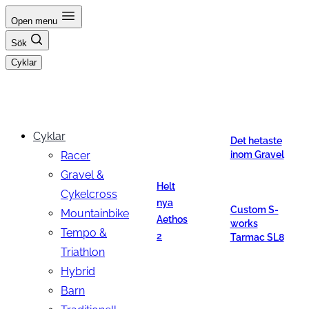
Hoppa
Open menu
till
Sök
innehåll
Cyklar
Cyklar
Det hetaste
Racer
inom Gravel
Gravel &
Helt
Cykelcross
nya
Custom S-
Mountainbike
Aethos
works
Tempo &
2
Tarmac SL8
Triathlon
Hybrid
Barn