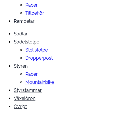
Racer
Tillbehör
Ramdelar
Sadlar
Sadelstolpe
Stel stolpe
Dropperpost
Styren
Racer
Mountainbike
Styrstammar
Växelöron
Övrigt