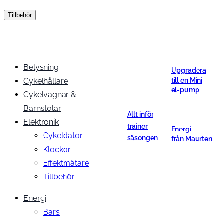
Tillbehör
Belysning
Upgradera
Cykelhållare
till en Mini
el-pump
Cykelvagnar &
Barnstolar
Allt inför
Elektronik
trainer
Energi
Cykeldator
säsongen
från Maurten
Klockor
Effektmätare
Tillbehör
Energi
Bars