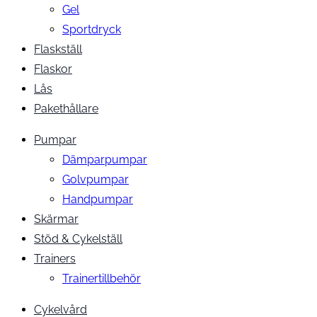
Gel
Sportdryck
Flaskställ
Flaskor
Lås
Pakethållare
Pumpar
Dämparpumpar
Golvpumpar
Handpumpar
Skärmar
Stöd & Cykelställ
Trainers
Trainertillbehör
Cykelvård