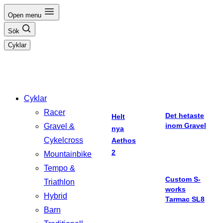
Hoppa
Open menu
till
Sök
innehåll
Cyklar
Cyklar
Racer
Det hetaste
Helt
inom Gravel
Gravel &
nya
Cykelcross
Aethos
2
Mountainbike
Tempo &
Custom S-
Triathlon
works
Hybrid
Tarmac SL8
Barn