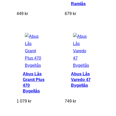
0
Ramlås
0
449
kr
679
kr
m
ä
n
g
d
Abus Lås
Abus Lås
Granit Plus
Varedo 47
470
Bygellås
Bygellås
1 079
kr
749
kr