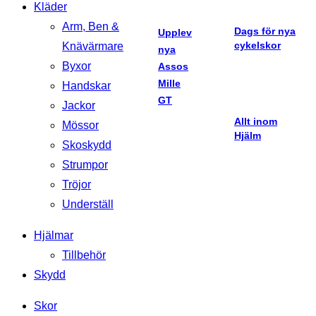
Kläder
Arm, Ben &
Dags för nya
Upplev
cykelskor
Knävärmare
nya
Byxor
Assos
Mille
Handskar
GT
Jackor
Allt inom
Mössor
Hjälm
Skoskydd
Strumpor
Tröjor
Underställ
Hjälmar
Tillbehör
Skydd
Skor