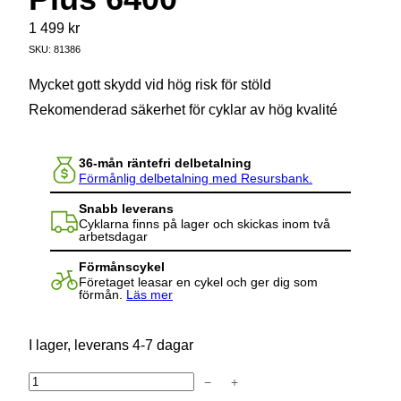
1 499
kr
SKU:
81386
Mycket gott skydd vid hög risk för stöld
Rekomenderad säkerhet för cyklar av hög kvalité
36-mån räntefri delbetalning
Förmånlig delbetalning med Resursbank.
Snabb leverans
Cyklarna finns på lager och skickas inom två
arbetsdagar
Förmånscykel
Företaget leasar en cykel och ger dig som
förmån.
Läs mer
I lager, leverans 4-7 dagar
−
+
A