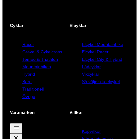
Cyklar
Elcyklar
Racer
Elcykel Mountainbike
Gravel & Cykelcross
Elcykel Racer
Tempo & Triathlon
Elcykel City & Hybrid
Mountainbikes
Lådcyklar
Hybrid
Vikcyklar
Barn
Så väljer du elcykel
Traditionell
Övriga
Varumärken
Villkor
Köpvillkor
Integritetspolicy