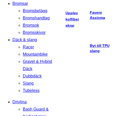
Bromsar
Bromsbelägg
Favero
Upplev
Assioma
Bromshandtag
kolfiber
Bromsok
ekrar
Bromsskivor
Däck & slang
Byt till TPU
Racer
slang
Mountainbike
Gravel & Hybrid
Däck
Dubbdäck
Slang
Tubeless
Drivlina
Bash Guard &