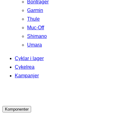
Bontrager
Garmin
Thule
Muc-Off
Shimano
Umara
Cyklar i lager
Cykelrea
Kampanjer
Komponenter