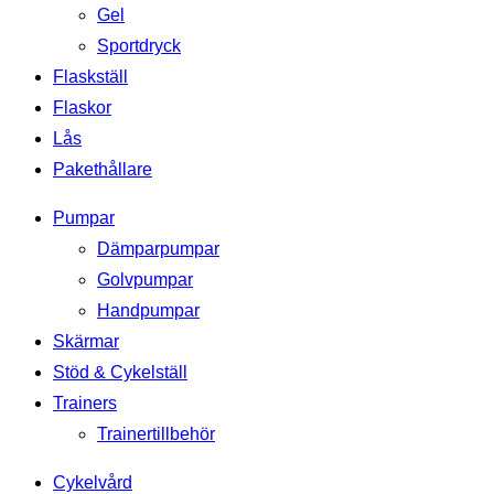
Gel
Sportdryck
Flaskställ
Flaskor
Lås
Pakethållare
Pumpar
Dämparpumpar
Golvpumpar
Handpumpar
Skärmar
Stöd & Cykelställ
Trainers
Trainertillbehör
Cykelvård