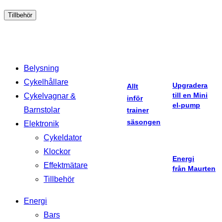
Tillbehör
Belysning
Cykelhållare
Upgradera
Allt
till en Mini
Cykelvagnar &
inför
el-pump
Barnstolar
trainer
säsongen
Elektronik
Cykeldator
Klockor
Energi
Effektmätare
från Maurten
Tillbehör
Energi
Bars