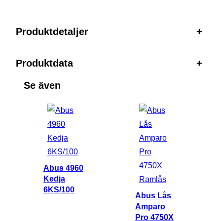
D
O
Produktdetaljer
+
™
C
l
Produktdata
+
a
Se även
s
s
i
c
P
l
Abus 4960
u
Kedja
s
6KS/100
Abus Lås
6
Amparo
4
Pro 4750X