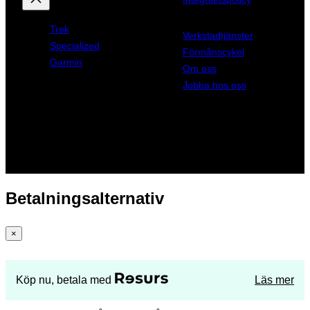
Trek
Verkstadtjänster
Specialized
Förmånscykel
Garmin
Om oss
Jobba hos oss
Betalningsalternativ
×
Köp nu, betala med
Läs mer