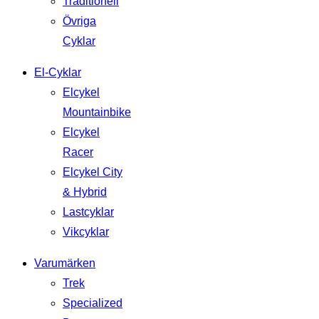
Traditionell
Övriga
Cyklar
El-Cyklar
Elcykel
Mountainbike
Elcykel
Racer
Elcykel City
& Hybrid
Lastcyklar
Vikcyklar
Varumärken
Trek
Specialized