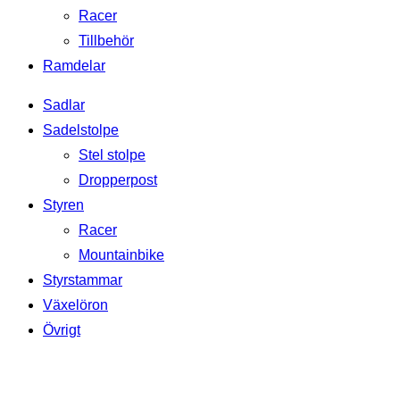
Racer
Tillbehör
Ramdelar
Sadlar
Sadelstolpe
Stel stolpe
Dropperpost
Styren
Racer
Mountainbike
Styrstammar
Växelöron
Övrigt