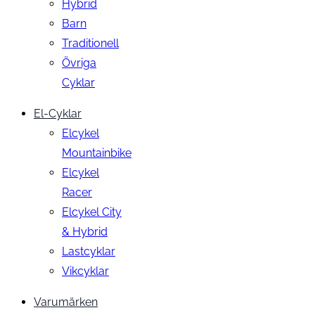
Hybrid
Barn
Traditionell
Övriga
Cyklar
El-Cyklar
Elcykel
Mountainbike
Elcykel
Racer
Elcykel City
& Hybrid
Lastcyklar
Vikcyklar
Varumärken