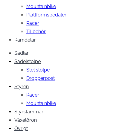
Mountainbike
Plattformspedaler
Racer
Tillbehör
Ramdelar
Sadlar
Sadelstolpe
Stel stolpe
Dropperpost
Styren
Racer
Mountainbike
Styrstammar
Växelöron
Övrigt