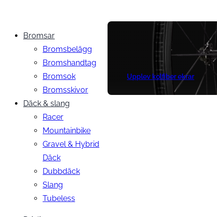
Bromsar
Bromsbelägg
Bromshandtag
Bromsok
Upplev kolfiber ekrar
Bromsskivor
Däck & slang
Racer
Mountainbike
Gravel & Hybrid
Däck
Dubbdäck
Slang
Tubeless