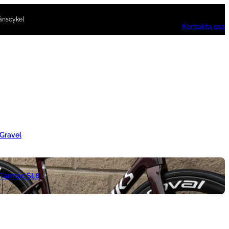
ånscykel
Kontakta oss
 Gravel
 Tarmac SL8