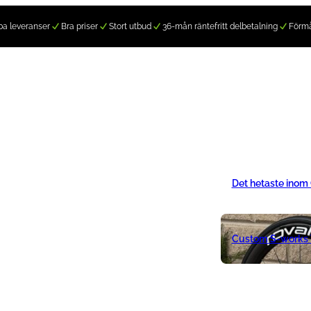
a leveranser
Bra priser
Stort utbud
36-mån räntefritt delbetalning
Förm
Det hetaste inom
Custom S-works