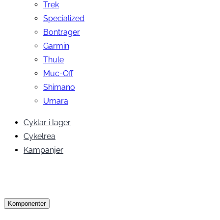
Trek
Specialized
Bontrager
Garmin
Thule
Muc-Off
Shimano
Umara
Cyklar i lager
Cykelrea
Kampanjer
Komponenter