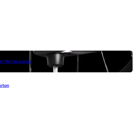
 en Mini el-pump
urten