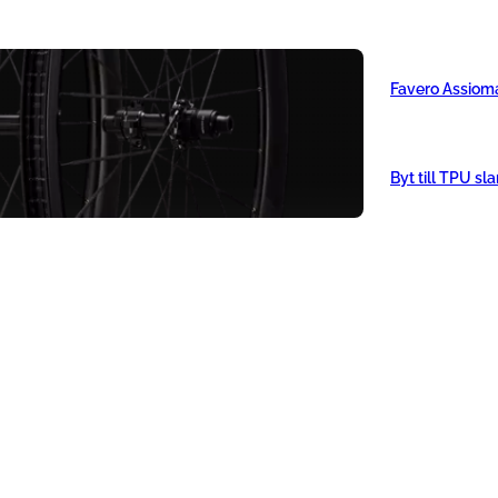
Favero Assiom
Byt till TPU sl