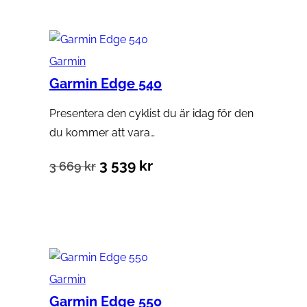
Garmin
Garmin Edge 540
Presentera den cyklist du är idag för den
du kommer att vara…
Det
Det
3 539
kr
3 669
kr
ursprungliga
nuvarande
Lägg till i varukorg
priset
priset
var:
är:
3
3
Garmin
669 kr.
539 kr.
Garmin Edge 550