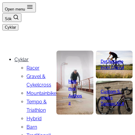
Hoppa
Open menu
till
Sök
innehåll
Cyklar
Cyklar
Det hetaste
Racer
inom Gravel
Gravel &
Helt
Cykelcross
nya
Custom S-
Mountainbike
Aethos
works
Tempo &
2
Tarmac SL8
Triathlon
Hybrid
Barn