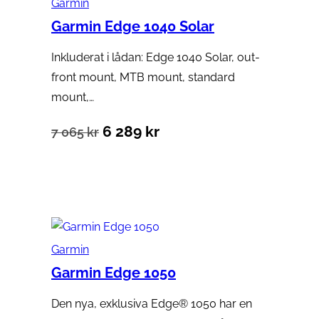
Garmin
199 kr.
999 kr.
Garmin Edge 1040 Solar
Inkluderat i lådan: Edge 1040 Solar, out-
front mount, MTB mount, standard
mount,…
Det
Det
6 289
kr
7 065
kr
ursprungliga
nuvarande
Lägg till i varukorg
priset
priset
var:
är:
7
6
Garmin
065 kr.
289 kr.
Garmin Edge 1050
Den nya, exklusiva Edge® 1050 har en