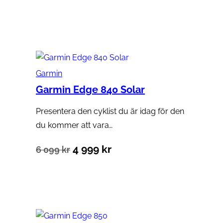
ursprungliga
nuvarande
Lägg till i varukorg
priset
priset
var:
är:
5
4
Garmin
199 kr.
183 kr.
Garmin Edge 840 Solar
Presentera den cyklist du är idag för den
du kommer att vara…
Det
Det
4 999
kr
6 099
kr
ursprungliga
nuvarande
Lägg till i varukorg
priset
priset
var:
är:
6
4