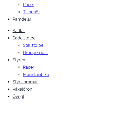
Racer
Tillbehör
Ramdelar
Sadlar
Sadelstolpe
Stel stolpe
Dropperpost
Styren
Racer
Mountainbike
Styrstammar
Växelöron
Övrigt