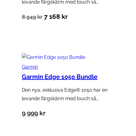
levande färgskärm med touch så…
Det
Det
7 168
kr
8 949
kr
ursprungliga
nuvarande
Lägg till i varukorg
priset
priset
var:
är:
8
7
Garmin
949 kr.
168 kr.
Garmin Edge 1050 Bundle
Den nya, exklusiva Edge® 1050 har en
levande färgskärm med touch så…
9 999
kr
Lägg till i varukorg