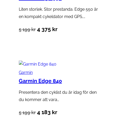
Liten storlek. Stor prestanda. Edge 550 är
en kompakt cykeldator med GPS,…
Det
Det
4 375
kr
5 199
kr
ursprungliga
nuvarande
Lägg till i varukorg
priset
priset
var:
är:
5
4
Garmin
199 kr.
375 kr.
Garmin Edge 840
Presentera den cyklist du är idag för den
du kommer att vara…
Det
Det
4 183
kr
5 199
kr