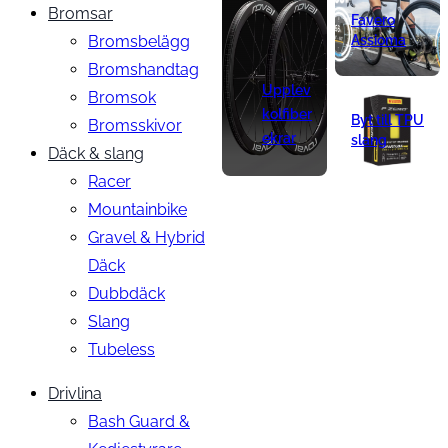
Bromsar
Favero
Bromsbelägg
Assioma
Bromshandtag
Upplev
Bromsok
kolfiber
Byt till TPU
Bromsskivor
ekrar
slang
Däck & slang
Racer
Mountainbike
Gravel & Hybrid
Däck
Dubbdäck
Slang
Tubeless
Drivlina
Bash Guard &