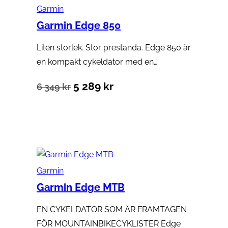
Garmin
099 kr.
999 kr.
Garmin Edge 850
Liten storlek. Stor prestanda. Edge 850 är
en kompakt cykeldator med en…
Det
Det
5 289
kr
6 349
kr
ursprungliga
nuvarande
Lägg till i varukorg
priset
priset
var:
är:
6
5
Garmin
349 kr.
289 kr.
Garmin Edge MTB
EN CYKELDATOR SOM ÄR FRAMTAGEN
FÖR MOUNTAINBIKECYKLISTER Edge