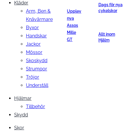
Kläder
Dags för nya
Arm, Ben &
cykelskor
Upplev
nya
Knävärmare
Assos
Byxor
Mille
Allt inom
Handskar
GT
Hjälm
Jackor
Mössor
Skoskydd
Strumpor
Tröjor
Underställ
Hjälmar
Tillbehör
Skydd
Skor