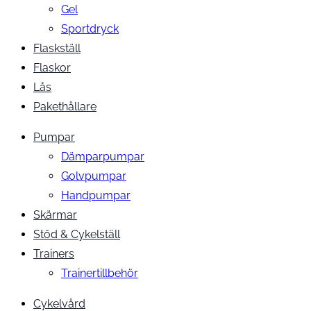
Gel
Sportdryck
Flaskställ
Flaskor
Lås
Pakethållare
Pumpar
Dämparpumpar
Golvpumpar
Handpumpar
Skärmar
Stöd & Cykelställ
Trainers
Trainertillbehör
Cykelvård