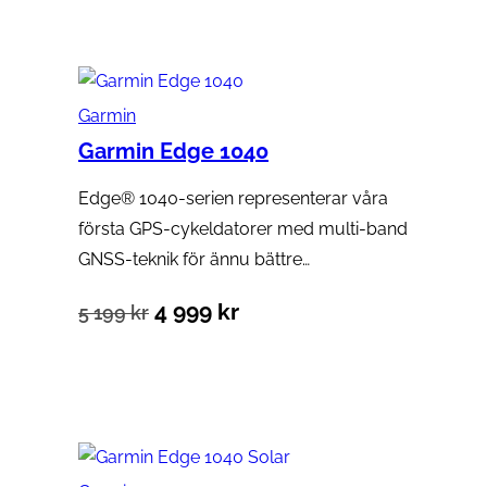
Garmin
Garmin Edge 1040
Edge® 1040-serien representerar våra
första GPS-cykeldatorer med multi-band
GNSS-teknik för ännu bättre…
Det
Det
4 999
kr
5 199
kr
ursprungliga
nuvarande
Lägg till i varukorg
priset
priset
var:
är:
5
4