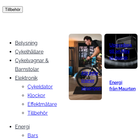
Tillbehör
Belysning
Upgradera
Cykelhållare
till en Mini
el-pump
Cykelvagnar &
Barnstolar
Allt inför
Elektronik
trainer
Energi
Cykeldator
säsongen
från Maurten
Klockor
Effektmätare
Tillbehör
Energi
Bars