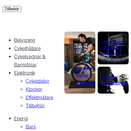
Tillbehör
Belysning
Upgradera
Cykelhållare
till en Mini
el-pump
Cykelvagnar &
Barnstolar
Allt inför
Elektronik
trainer
Energi
Cykeldator
säsongen
från Maurten
Klockor
Effektmätare
Tillbehör
Energi
Bars