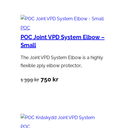
POC
POC Joint VPD System Elbow –
Small
The Joint VPD System Elbow is a highly
flexible 2ply elbow protector…
Det
Det
750
kr
1 399
kr
ursprungliga
nuvarande
Lägg till i varukorg
priset
priset
var:
är:
1
750 kr.
POC