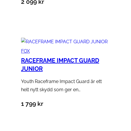
2 099
kr
Välj alternativ
FOX
RACEFRAME IMPACT GUARD
JUNIOR
Youth Raceframe Impact Guard är ett
helt nytt skydd som ger en…
1 799
kr
Lägg till i varukorg