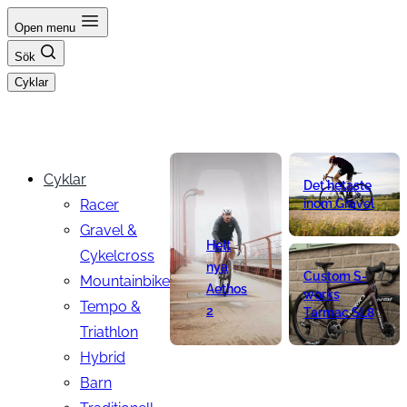
Hoppa
Open menu
till
Sök
innehåll
Cyklar
Cyklar
Det hetaste
Racer
inom Gravel
Gravel &
Helt
Cykelcross
nya
Custom S-
Mountainbike
Aethos
works
Tempo &
2
Tarmac SL8
Triathlon
Hybrid
Barn