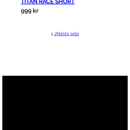
TITAN RACE SHORT
999
kr
Välj alternativ
1
2
Nästa sida