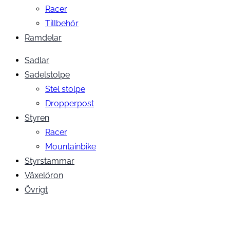
Racer
Tillbehör
Ramdelar
Sadlar
Sadelstolpe
Stel stolpe
Dropperpost
Styren
Racer
Mountainbike
Styrstammar
Växelöron
Övrigt