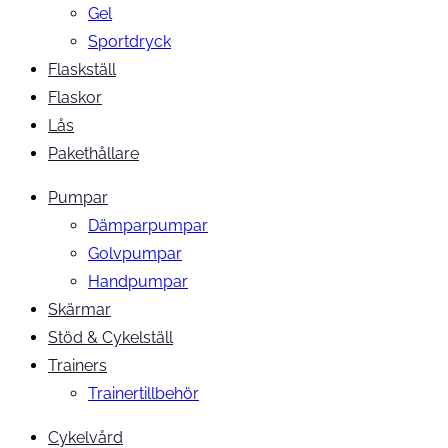
Gel
Sportdryck
Flaskställ
Flaskor
Lås
Pakethållare
Pumpar
Dämparpumpar
Golvpumpar
Handpumpar
Skärmar
Stöd & Cykelställ
Trainers
Trainertillbehör
Cykelvård