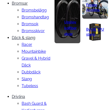
Bromsar
Favero
Bromsbelägg
Assioma
Bromshandtag
Upplev
Bromsok
kolfiber
Byt till TPU
Bromsskivor
ekrar
slang
Däck & slang
Racer
Mountainbike
Gravel & Hybrid
Däck
Dubbdäck
Slang
Tubeless
Drivlina
Bash Guard &