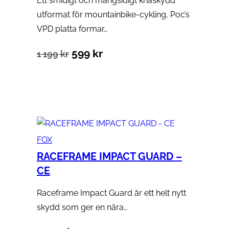
Ett smidigt och mångsidigt knäskydd
utformat för mountainbike-cykling, Poc’s
VPD platta formar…
Det
Det
599
kr
1 199
kr
ursprungliga
nuvarande
Välj alternativ
priset
priset
var:
är:
1
599 kr.
FOX
199 kr.
RACEFRAME IMPACT GUARD –
CE
Raceframe Impact Guard är ett helt nytt
skydd som ger en nära…