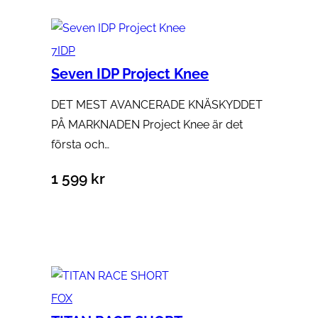
7IDP
Seven IDP Project Knee
DET MEST AVANCERADE KNÄSKYDDET
PÅ MARKNADEN Project Knee är det
första och…
1 599
kr
Välj alternativ
FOX