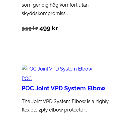
som ger dig hög komfort utan
skyddskompromiss…
Det
Det
499
kr
999
kr
ursprungliga
nuvarande
Välj alternativ
priset
priset
var:
är:
999 kr.
499 kr.
POC
POC Joint VPD System Elbow
The Joint VPD System Elbow is a highly
flexible 2ply elbow protector…
Läs mer