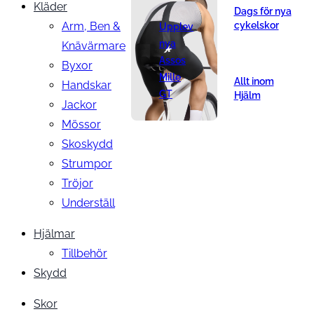
Kläder
Dags för nya
Arm, Ben &
cykelskor
Upplev
nya
Knävärmare
Assos
Byxor
Mille
Allt inom
Handskar
GT
Hjälm
Jackor
Mössor
Skoskydd
Strumpor
Tröjor
Underställ
Hjälmar
Tillbehör
Skydd
Skor