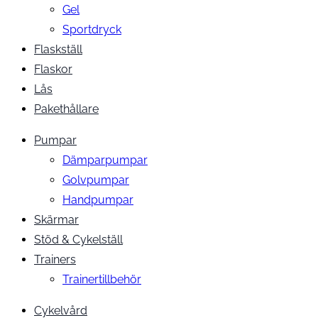
Gel
Sportdryck
Flaskställ
Flaskor
Lås
Pakethållare
Pumpar
Dämparpumpar
Golvpumpar
Handpumpar
Skärmar
Stöd & Cykelställ
Trainers
Trainertillbehör
Cykelvård