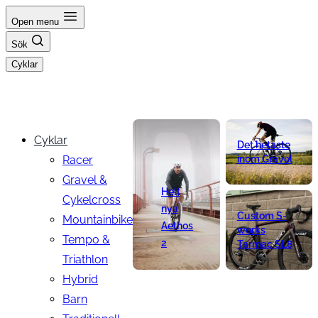
Hoppa
Open menu
till
Sök
innehåll
Cyklar
Cyklar
Det hetaste
Racer
inom Gravel
Gravel &
Helt
Cykelcross
nya
Custom S-
Mountainbike
Aethos
works
Tempo &
2
Tarmac SL8
Triathlon
Hybrid
Barn