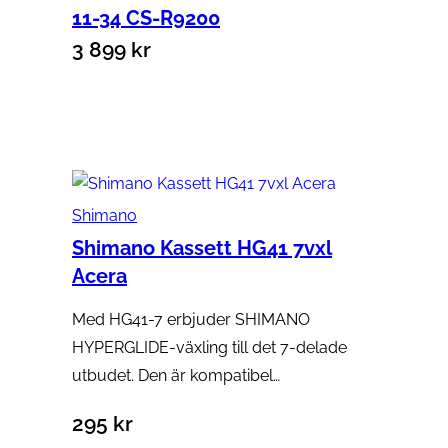
11-34 CS-R9200
3 899
kr
Lägg till i varukorg
Shimano
Shimano Kassett HG41 7vxl
Acera
Med HG41-7 erbjuder SHIMANO
HYPERGLIDE-växling till det 7-delade
utbudet. Den är kompatibel…
295
kr