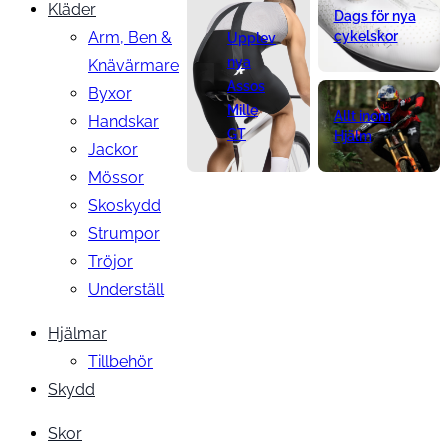
Kläder
Dags för nya
Arm, Ben &
cykelskor
Upplev
nya
Knävärmare
Assos
Byxor
Mille
Allt inom
Handskar
GT
Hjälm
Jackor
Mössor
Skoskydd
Strumpor
Tröjor
Underställ
Hjälmar
Tillbehör
Skydd
Skor