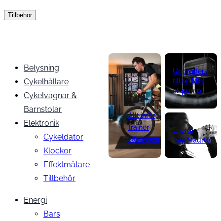
Tillbehör
Belysning
Upgradera
Cykelhållare
till en Mini
el-pump
Cykelvagnar &
Barnstolar
Allt inför
Elektronik
trainer
Energi
Cykeldator
säsongen
från Maurten
Klockor
Effektmätare
Tillbehör
Energi
Bars