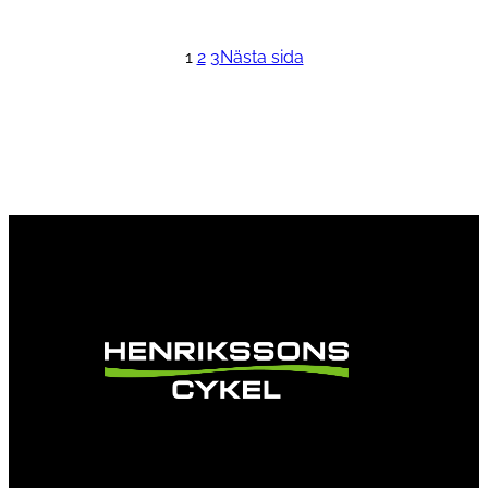
Lägg till i varukorg
1
2
3
Nästa sida
Vi är en passionerad cykelbutik som drivs av
att ge en cykelupplevelse utöver det vanliga.