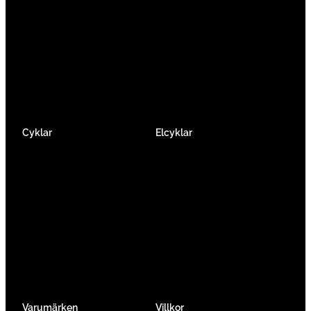
Vi består av ett härligt gäng cykelnördar som
älskar cykling precis som du.
Facebook
Instagram
YouTube
Cyklar
Elcyklar
Racer
Elcykel Mountainbike
Gravel & Cykelcross
Elcykel Racer
Tempo & Triathlon
Elcykel City & Hybrid
Mountainbikes
Lådcyklar
Hybrid
Vikcyklar
Barn
Så väljer du elcykel
Traditionell
Övriga
Varumärken
Villkor