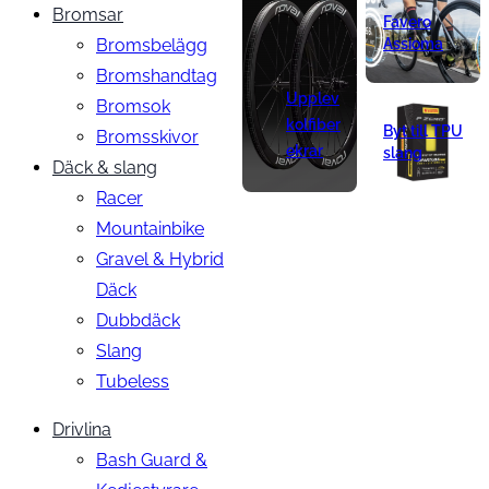
Bromsar
Favero
Bromsbelägg
Assioma
Bromshandtag
Upplev
Bromsok
kolfiber
Byt till TPU
Bromsskivor
ekrar
slang
Däck & slang
Racer
Mountainbike
Gravel & Hybrid
Däck
Dubbdäck
Slang
Tubeless
Drivlina
Bash Guard &