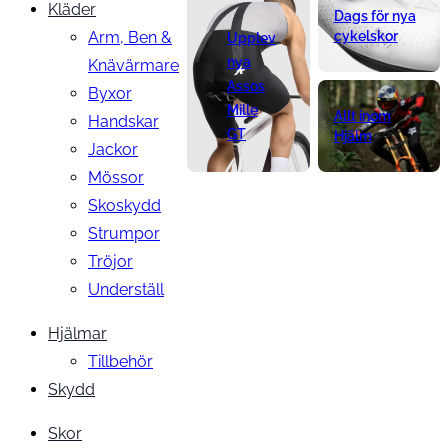
Kläder
Dags för nya
Arm, Ben &
cykelskor
Upplev
nya
Knävärmare
Assos
Byxor
Mille
Allt inom
Handskar
GT
Hjälm
Jackor
Mössor
Skoskydd
Strumpor
Tröjor
Underställ
Hjälmar
Tillbehör
Skydd
Skor