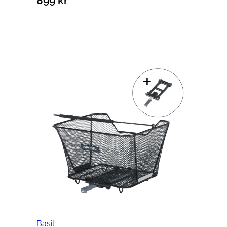
899
kr
Lägg till i varukorg
Basil