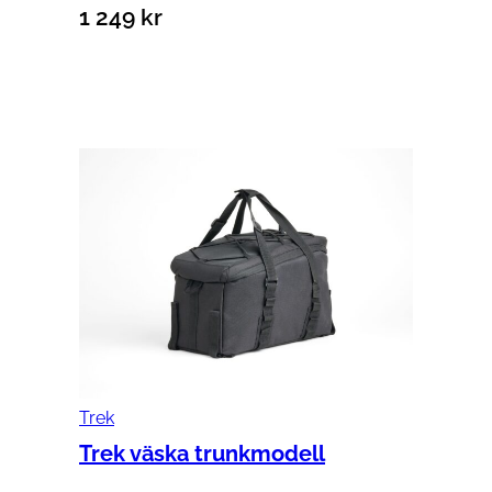
1 249
kr
Lägg till i varukorg
Trek
Trek väska trunkmodell