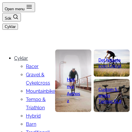
Hoppa
Open menu
till
Sök
innehåll
Cyklar
Cyklar
Det hetaste
Racer
inom Gravel
Gravel &
Helt
Cykelcross
nya
Custom S-
Mountainbike
Aethos
works
Tempo &
2
Tarmac SL8
Triathlon
Hybrid
Barn