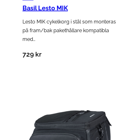
Basil Lesto MIK
Lesto MIK cykelkorg i stål som monteras
på fram/bak pakethållare kompatibla
med…
729
kr
Lägg till i varukorg