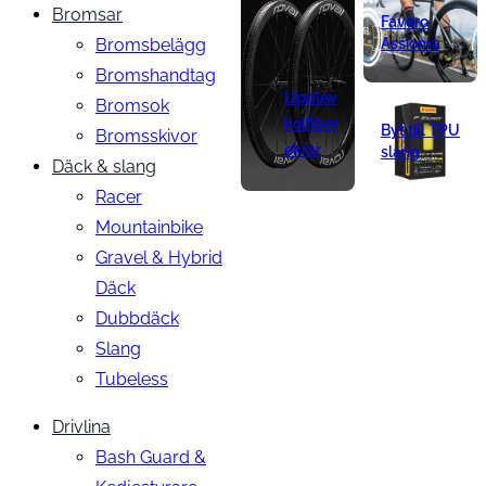
Bromsar
Favero
Bromsbelägg
Assioma
Bromshandtag
Upplev
Bromsok
kolfiber
Byt till TPU
Bromsskivor
ekrar
slang
Däck & slang
Racer
Mountainbike
Gravel & Hybrid
Däck
Dubbdäck
Slang
Tubeless
Drivlina
Bash Guard &