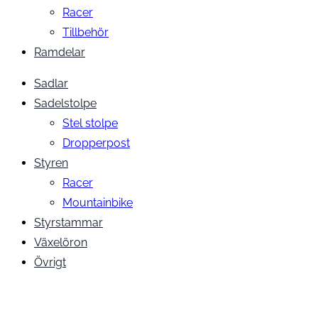
Racer
Tillbehör
Ramdelar
Sadlar
Sadelstolpe
Stel stolpe
Dropperpost
Styren
Racer
Mountainbike
Styrstammar
Växelöron
Övrigt