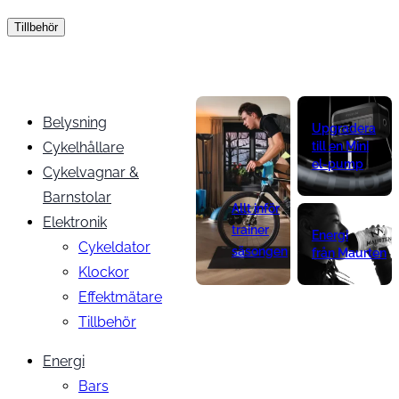
Tillbehör
Belysning
Upgradera
Cykelhållare
till en Mini
el-pump
Cykelvagnar &
Barnstolar
Allt inför
Elektronik
trainer
Energi
Cykeldator
säsongen
från Maurten
Klockor
Effektmätare
Tillbehör
Energi
Bars