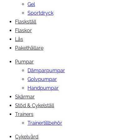
Gel
Sportdryck
Flaskställ
Flaskor
Lås
Pakethållare
Pumpar
Dämparpumpar
Golvpumpar
Handpumpar
Skärmar
Stöd & Cykelställ
Trainers
Trainertillbehör
Cykelvård