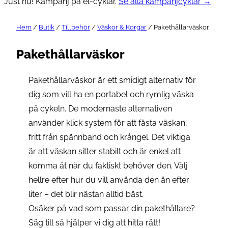
Just nu! Kampanj på el-cyklar.
Se alla kampanjcyklar →
Hem
/
Butik
/
Tillbehör
/
Väskor & Korgar
/ Pakethållarväskor
Pakethållarväskor
Pakethållarväskor är ett smidigt alternativ för
dig som vill ha en portabel och rymlig väska
på cykeln. De modernaste alternativen
använder klick system för att fästa väskan,
fritt från spännband och krångel. Det viktiga
är att väskan sitter stabilt och är enkel att
komma åt när du faktiskt behöver den. Välj
hellre efter hur du vill använda den än efter
liter – det blir nästan alltid bäst.
Osäker på vad som passar din pakethållare?
Säg till så hjälper vi dig att hitta rätt!