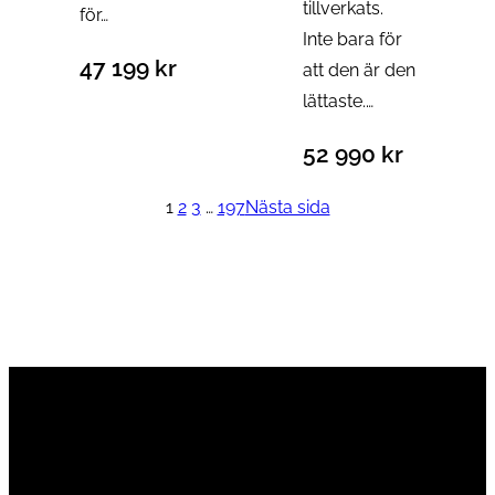
tillverkats.
för…
r
e
Inte bara för
47 199
kr
att den är den
i
t
lättaste.…
s
ä
52 990
kr
e
r
t
:
1
2
3
…
197
Nästa sida
v
1
a
9
r
9
:
9
3
9
1
9
k