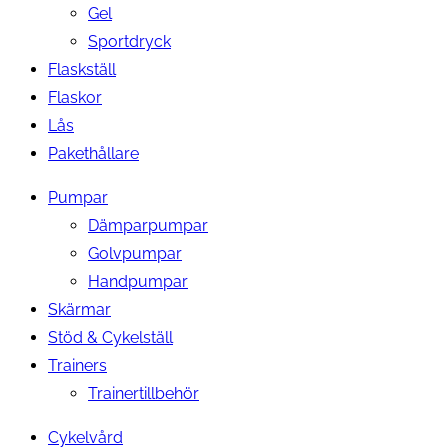
Gel
Sportdryck
Flaskställ
Flaskor
Lås
Pakethållare
Pumpar
Dämparpumpar
Golvpumpar
Handpumpar
Skärmar
Stöd & Cykelställ
Trainers
Trainertillbehör
Cykelvård