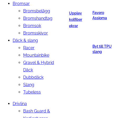
Bromsar
Bromsbelägg
Favero
Upplev
Bromshandtag
Assioma
kolfiber
Bromsok
ekrar
Bromsskivor
Däck & slang
Byt till TPU
Racer
slang
Mountainbike
Gravel & Hybrid
Däck
Dubbdäck
Slang
Tubeless
Drivlina
Bash Guard &