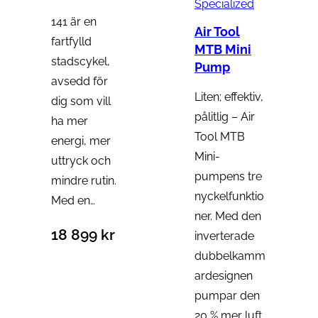
Specialized
141 är en
Air Tool
fartfylld
MTB Mini
stadscykel,
Pump
avsedd för
Liten; effektiv,
dig som vill
pålitlig – Air
ha mer
Tool MTB
energi, mer
Mini-
uttryck och
pumpens tre
mindre rutin.
nyckelfunktio
Med en…
ner. Med den
18 899
kr
inverterade
dubbelkamm
ardesignen
pumpar den
20 % mer luft…