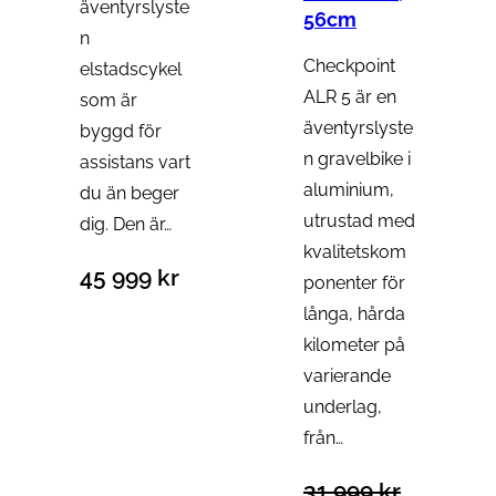
äventyrslyste
k
56cm
n
t
Checkpoint
elstadscykel
e
ALR 5 är en
som är
r
äventyrslyste
byggd för
p
n gravelbike i
assistans vart
å
aluminium,
du än beger
r
utrustad med
dig. Den är…
e
kvalitetskom
a
45 999
kr
ponenter för
långa, hårda
kilometer på
varierande
underlag,
från…
31 999
kr