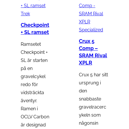
u
n
3
9
r
Trek
u
1
s
v
Checkpoint
9
Specialized
k
+ SL ramset
p
a
9
r
Crux 5
Ramsetet
r
r
Comp –
9
.
Checkpoint +
u
a
SRAM Rival
SL är starten
XPLR
n
n
på en
k
Crux 5 har sitt
g
d
gravelcykel
r
ursprung i
redo för
l
e
den
.
vidsträckta
i
p
snabbaste
äventyr.
g
r
gravelracerc
Ramen i
ykeln som
OCLV Carbon
a
i
någonsin
är designad
p
s