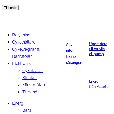
Tillbehör
Belysning
Cykelhållare
Upgradera
Allt
Cykelvagnar &
till en Mini
inför
el-pump
Barnstolar
trainer
säsongen
Elektronik
Cykeldator
Klockor
Energi
Effektmätare
från Maurten
Tillbehör
Energi
Bars