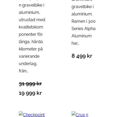
p
i
p
n gravelbike i
gravelbike i
å
aluminium,
g
r
aluminium.
r
utrustad med
Ramen i 300
a
i
e
kvalitetskom
Series Alpha
a
p
s
ponenter för
Aluminum
r
e
långa, hårda
har…
kilometer på
i
t
8 499
kr
varierande
s
ä
underlag,
e
r
från…
t
:
31 999
kr
v
1
D
D
19 999
kr
a
9
e
e
r
9
t
t
:
9