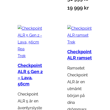
D
D
19 999
kr
e
e
t
t
u
n
r
Trek
u
P
Rea
s
v
Checkpoint
r
Trek
ALR ramset
p
a
o
Checkpoint
Ramsetet
r
r
d
ALR 5 Gen 2
Checkpoint
u
– Lava,
u
a
ALR är en
k
56cm
n
n
utmärkt
t
Checkpoint
g
d
början på
e
ALR 5 är en
dina
r
l
e
äventyrslyste
drömmars