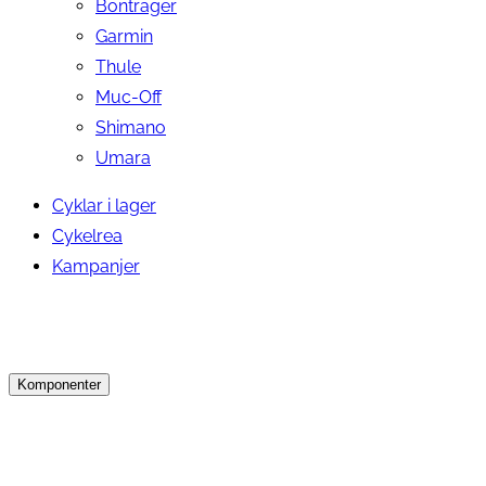
Bontrager
Garmin
Thule
Muc-Off
Shimano
Umara
Cyklar i lager
Cykelrea
Kampanjer
Komponenter