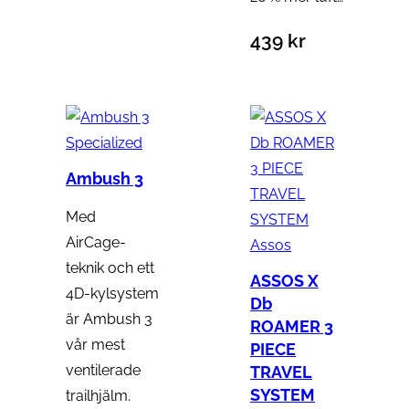
439
kr
Specialized
Ambush 3
Med
AirCage-
Assos
teknik och ett
ASSOS X
4D-kylsystem
Db
är Ambush 3
ROAMER 3
vår mest
PIECE
ventilerade
TRAVEL
SYSTEM
trailhjälm.