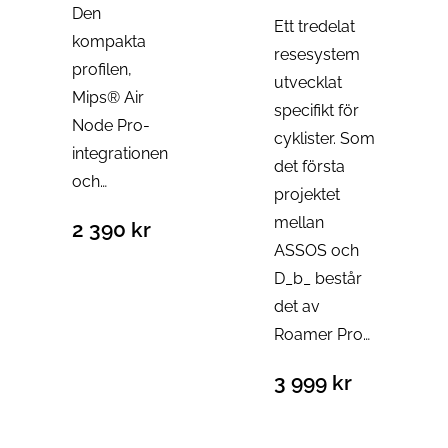
Den
Ett tredelat
kompakta
resesystem
profilen,
utvecklat
Mips® Air
specifikt för
Node Pro-
cyklister. Som
integrationen
det första
och…
projektet
mellan
2 390
kr
ASSOS och
D_b_ består
det av
Roamer Pro…
3 999
kr