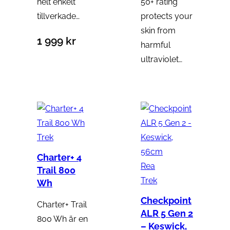
helt enkelt
50+ rating
tillverkade…
protects your
skin from
1 999
kr
harmful
ultraviolet…
Trek
Charter+ 4
P
Rea
Trail 800
r
Trek
Wh
o
Checkpoint
Charter+ Trail
d
ALR 5 Gen 2
800 Wh är en
u
– Keswick,