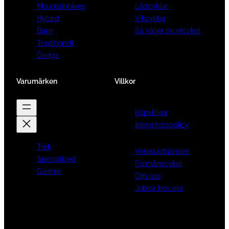
Mountainbikes
Lådcyklar
Hybrid
Vikcyklar
Barn
Så väljer du elcykel
Traditionell
Övriga
Varumärken
Villkor
Köpvillkor
Integritetspolicy
Trek
Verkstadtjänster
Specialized
Förmånscykel
Garmin
Om oss
Jobba hos oss