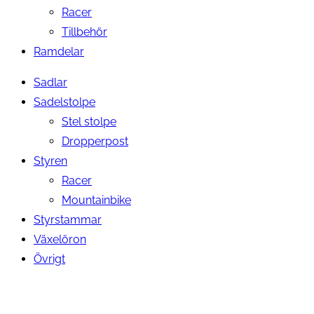
Racer
Tillbehör
Ramdelar
Sadlar
Sadelstolpe
Stel stolpe
Dropperpost
Styren
Racer
Mountainbike
Styrstammar
Växelöron
Övrigt