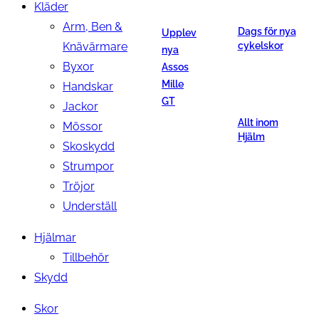
Kläder
Arm, Ben &
Dags för nya
Upplev
Knävärmare
cykelskor
nya
Byxor
Assos
Mille
Handskar
GT
Jackor
Allt inom
Mössor
Hjälm
Skoskydd
Strumpor
Tröjor
Underställ
Hjälmar
Tillbehör
Skydd
Skor