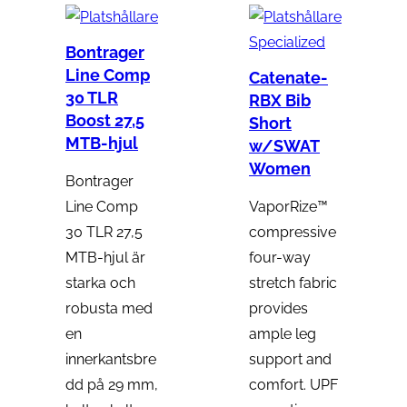
Specialized
Bontrager
Line Comp
Catenate-
30 TLR
RBX Bib
Boost 27,5
Short
MTB-hjul
w/SWAT
Women
Bontrager
Line Comp
VaporRize™
30 TLR 27,5
compressive
MTB-hjul är
four-way
starka och
stretch fabric
robusta med
provides
en
ample leg
innerkantsbre
support and
dd på 29 mm,
comfort. UPF