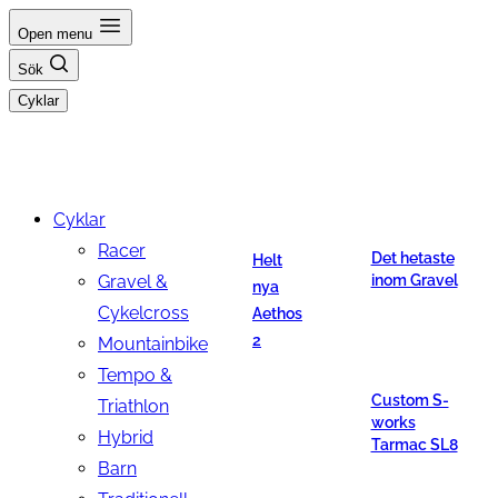
Hoppa
Open menu
till
Sök
innehåll
Cyklar
Cyklar
Racer
Det hetaste
Helt
Gravel &
inom Gravel
nya
Cykelcross
Aethos
2
Mountainbike
Tempo &
Custom S-
Triathlon
works
Hybrid
Tarmac SL8
Barn