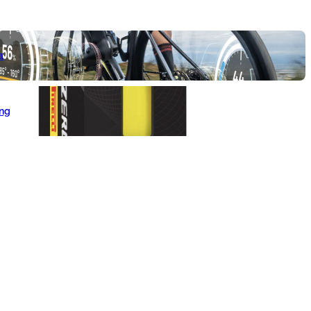
a
ang