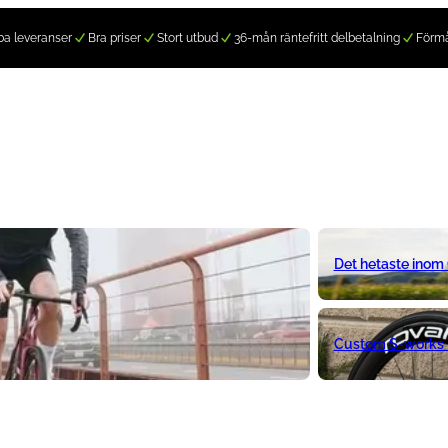
a leveranser
Bra priser
Stort utbud
36-mån räntefritt delbetalning
Förm
Det hetaste inom
Custom S-works