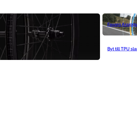
Favero Assiom
Byt till TPU sl