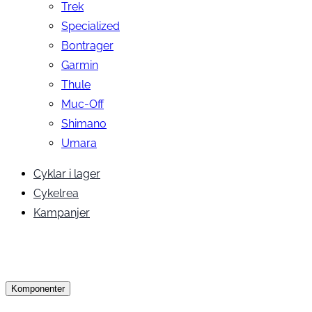
Trek
Specialized
Bontrager
Garmin
Thule
Muc-Off
Shimano
Umara
Cyklar i lager
Cykelrea
Kampanjer
Komponenter