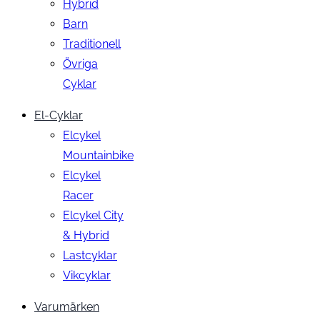
Hybrid
Barn
Traditionell
Övriga
Cyklar
El-Cyklar
Elcykel
Mountainbike
Elcykel
Racer
Elcykel City
& Hybrid
Lastcyklar
Vikcyklar
Varumärken