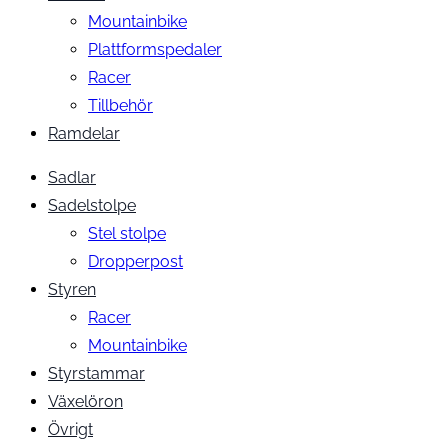
Mountainbike
Plattformspedaler
Racer
Tillbehör
Ramdelar
Sadlar
Sadelstolpe
Stel stolpe
Dropperpost
Styren
Racer
Mountainbike
Styrstammar
Växelöron
Övrigt