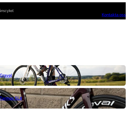
ånscykel
Kontakta oss
 Gravel
 Tarmac SL8