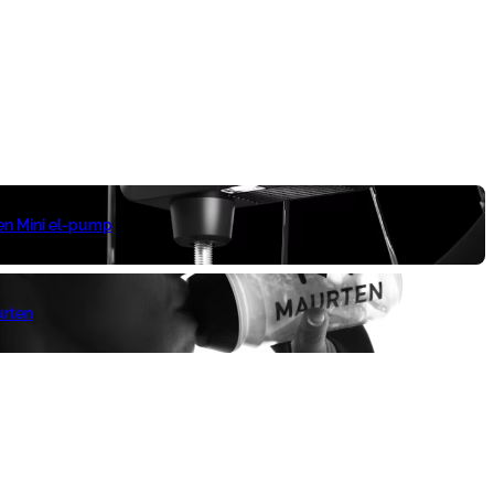
 en Mini el-pump
urten