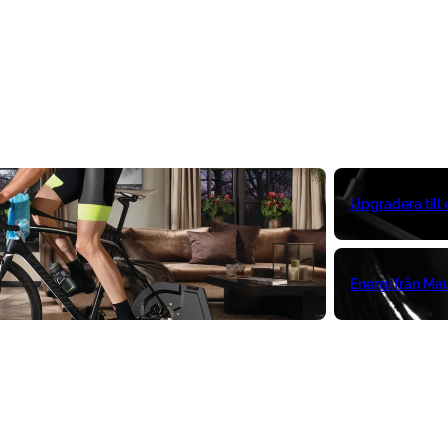
Upgradera till
Energi från Ma