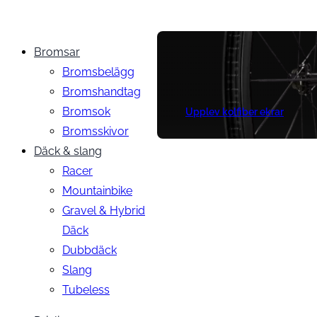
Bromsar
Bromsbelägg
Bromshandtag
Bromsok
Upplev kolfiber ekrar
Bromsskivor
Däck & slang
Racer
Mountainbike
Gravel & Hybrid
Däck
Dubbdäck
Slang
Tubeless