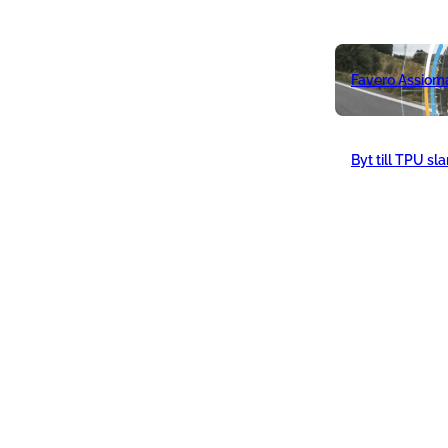
Favero Assiom
Byt till TPU sl