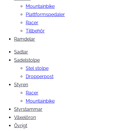
Mountainbike
Plattformspedaler
Racer
Tillbehör
Ramdelar
Sadlar
Sadelstolpe
Stel stolpe
Dropperpost
Styren
Racer
Mountainbike
Styrstammar
Växelöron
Övrigt