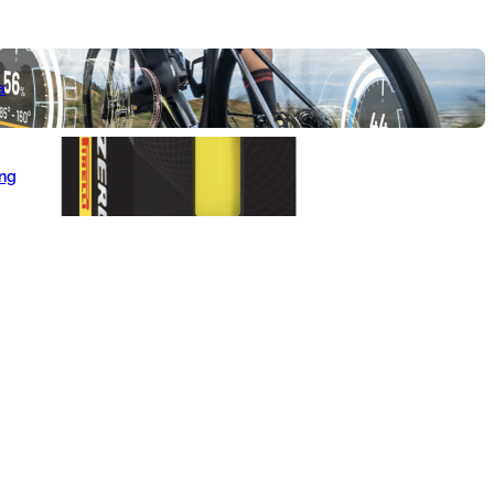
a
ang