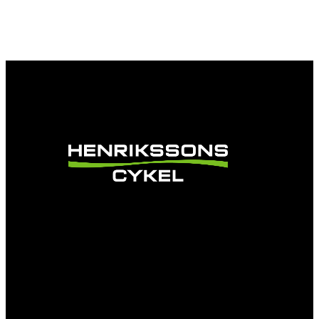
Vi är en passionerad cykelbutik som drivs av
att ge en cykelupplevelse utöver det vanliga.
Vi består av ett härligt gäng cykelnördar som
älskar cykling precis som du.
Facebook
Instagram
YouTube