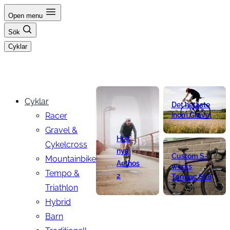
Hoppa
Open menu
till
Sök
innehåll
Cyklar
Cyklar
Det hetaste
Racer
inom Gravel
Gravel &
Helt
Cykelcross
nya
Custom S-
Mountainbike
Aethos
works
Tempo &
2
Tarmac SL8
Triathlon
Hybrid
Barn