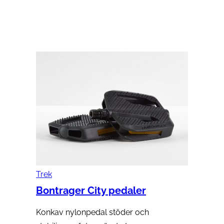
Lägg till i varukorg
Trek
Bontrager City pedaler
Konkav nylonpedal stöder och