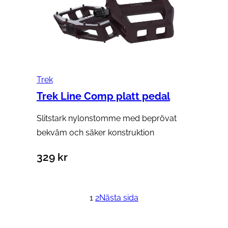
Trek
Trek Line Comp platt pedal
Slitstark nylonstomme med beprövat
bekväm och säker konstruktion
329
kr
Välj alternativ
1
2
Nästa sida