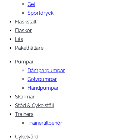
Gel
Sportdryck
Flaskställ
Flaskor
Lås
Pakethållare
Pumpar
Dämparpumpar
Golvpumpar
Handpumpar
Skärmar
Stöd & Cykelställ
Trainers
Trainertillbehör
Cykelvård