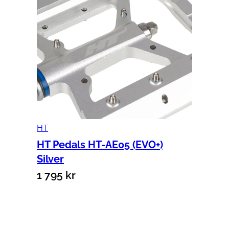
HT
HT Pedals HT-AE05 (EVO+)
Silver
1 795
kr
Lägg till i varukorg