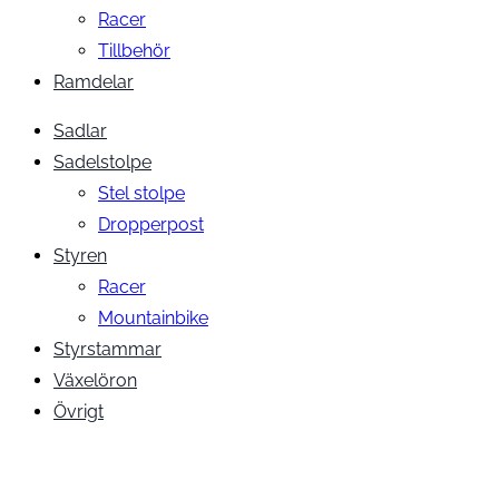
Racer
Tillbehör
Ramdelar
Sadlar
Sadelstolpe
Stel stolpe
Dropperpost
Styren
Racer
Mountainbike
Styrstammar
Växelöron
Övrigt