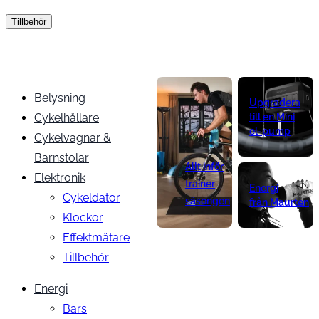
Tillbehör
Belysning
Upgradera
Cykelhållare
till en Mini
el-pump
Cykelvagnar &
Barnstolar
Allt inför
Elektronik
trainer
Energi
Cykeldator
säsongen
från Maurten
Klockor
Effektmätare
Tillbehör
Energi
Bars