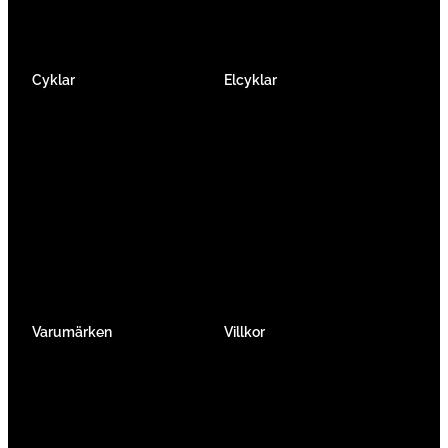
Cyklar
Elcyklar
Racer
Elcykel Mountainbike
Gravel & Cykelcross
Elcykel Racer
Tempo & Triathlon
Elcykel City & Hybrid
Mountainbikes
Lådcyklar
Hybrid
Vikcyklar
Barn
Så väljer du elcykel
Traditionell
Övriga
Varumärken
Villkor
Köpvillkor
Integritetspolicy
Verkstadtjänster