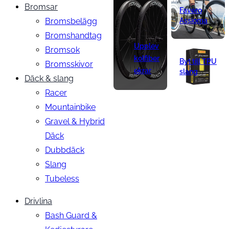
Bromsar
Favero
Bromsbelägg
Assioma
Bromshandtag
Upplev
Bromsok
kolfiber
Byt till TPU
Bromsskivor
ekrar
slang
Däck & slang
Racer
Mountainbike
Gravel & Hybrid
Däck
Dubbdäck
Slang
Tubeless
Drivlina
Bash Guard &