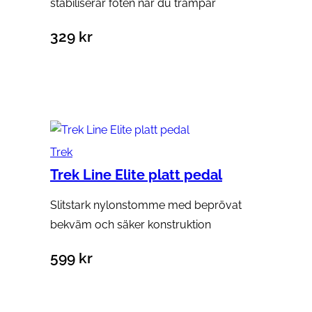
stabiliserar foten när du trampar
329
kr
Lägg till i varukorg
Trek
Trek Line Elite platt pedal
Slitstark nylonstomme med beprövat
bekväm och säker konstruktion
599
kr
Välj alternativ