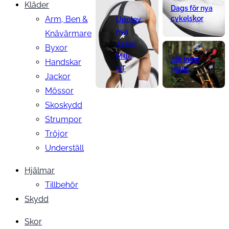
Kläder
Dags för nya
Arm, Ben &
cykelskor
Upplev
nya
Knävärmare
Assos
Byxor
Mille
Allt inom
Handskar
GT
Hjälm
Jackor
Mössor
Skoskydd
Strumpor
Tröjor
Underställ
Hjälmar
Tillbehör
Skydd
Skor