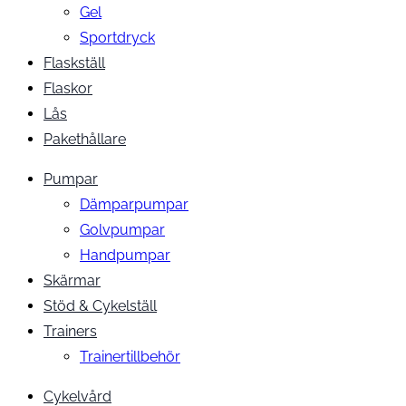
Gel
Sportdryck
Flaskställ
Flaskor
Lås
Pakethållare
Pumpar
Dämparpumpar
Golvpumpar
Handpumpar
Skärmar
Stöd & Cykelställ
Trainers
Trainertillbehör
Cykelvård