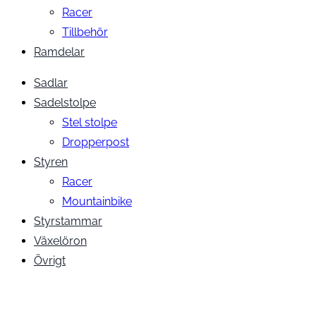
Racer
Tillbehör
Ramdelar
Sadlar
Sadelstolpe
Stel stolpe
Dropperpost
Styren
Racer
Mountainbike
Styrstammar
Växelöron
Övrigt