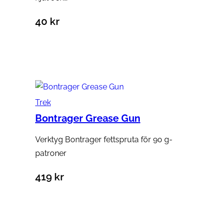
40
kr
Lägg till i varukorg
Trek
Bontrager Grease Gun
Verktyg Bontrager fettspruta för 90 g-
patroner
419
kr
Lägg till i varukorg