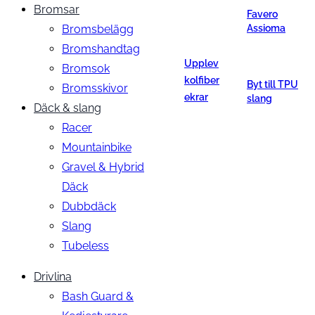
Bromsar
Favero
Bromsbelägg
Assioma
Bromshandtag
Upplev
Bromsok
kolfiber
Byt till TPU
Bromsskivor
ekrar
slang
Däck & slang
Racer
Mountainbike
Gravel & Hybrid
Däck
Dubbdäck
Slang
Tubeless
Drivlina
Bash Guard &