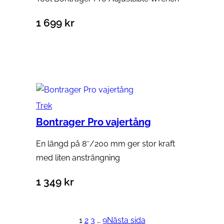
1 699
kr
Lägg till i varukorg
Trek
Bontrager Pro vajertång
En längd på 8″/200 mm ger stor kraft
med liten ansträngning
1 349
kr
Lägg till i varukorg
1
2
3
…
9
Nästa sida