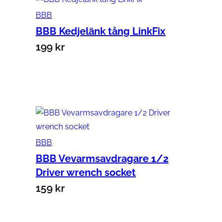
BBB
BBB Kedjelänk tång LinkFix
199
kr
Lägg till i varukorg
BBB
BBB Vevarmsavdragare 1/2
Driver wrench socket
159
kr
Lägg till i varukorg