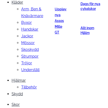
Kläder
Dags för nya
Arm, Ben &
cykelskor
Upplev
nya
Knävärmare
Assos
Byxor
Mille
Allt inom
Handskar
GT
Hjälm
Jackor
Mössor
Skoskydd
Strumpor
Tröjor
Underställ
Hjälmar
Tillbehör
Skydd
Skor