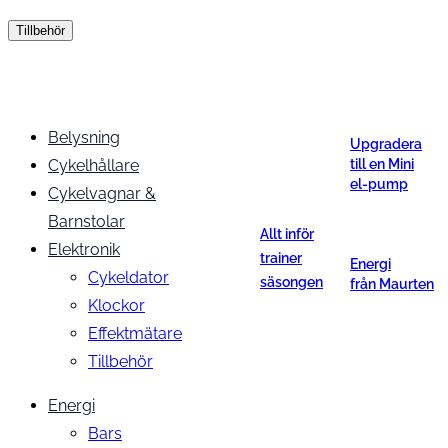
Tillbehör
Belysning
Upgradera
Cykelhållare
till en Mini
el-pump
Cykelvagnar &
Barnstolar
Allt inför
Elektronik
trainer
Energi
Cykeldator
säsongen
från Maurten
Klockor
Effektmätare
Tillbehör
Energi
Bars