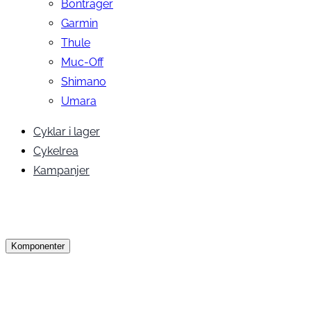
Bontrager
Garmin
Thule
Muc-Off
Shimano
Umara
Cyklar i lager
Cykelrea
Kampanjer
Komponenter