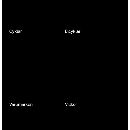
Facebook
Instagram
YouTube
Cyklar
Elcyklar
Racer
Elcykel Mountainbike
Gravel & Cykelcross
Elcykel Racer
Tempo & Triathlon
Elcykel City & Hybrid
Mountainbikes
Lådcyklar
Hybrid
Vikcyklar
Barn
Så väljer du elcykel
Traditionell
Övriga
Varumärken
Villkor
Köpvillkor
Integritetspolicy