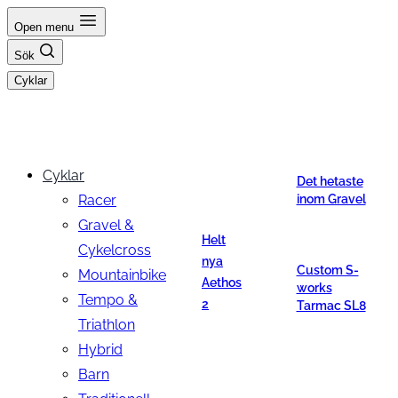
Hoppa
Open menu
till
Sök
innehåll
Cyklar
Cyklar
Det hetaste
Racer
inom Gravel
Gravel &
Helt
Cykelcross
nya
Custom S-
Mountainbike
Aethos
works
Tempo &
2
Tarmac SL8
Triathlon
Hybrid
Barn