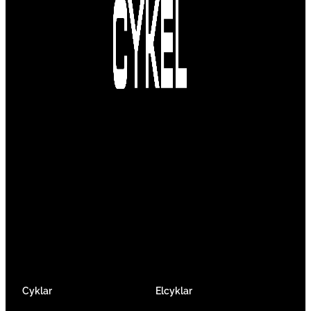
Vi är en passionerad cykelbutik som drivs av
att ge en cykelupplevelse utöver det vanliga.
Vi består av ett härligt gäng cykelnördar som
älskar cykling precis som du.
Facebook
Instagram
YouTube
Cyklar
Elcyklar