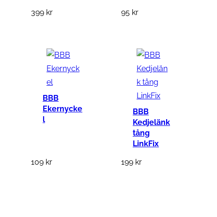
c
399
kr
95
kr
k
e
t
m
ä
n
BBB
g
Ekernycke
BBB
d
l
Kedjelänk
tång
LinkFix
109
kr
199
kr