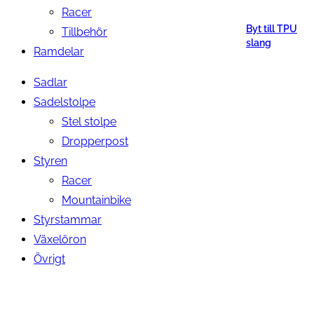
Racer
Byt till TPU
Tillbehör
slang
Ramdelar
Sadlar
Sadelstolpe
Stel stolpe
Dropperpost
Styren
Racer
Mountainbike
Styrstammar
Växelöron
Övrigt