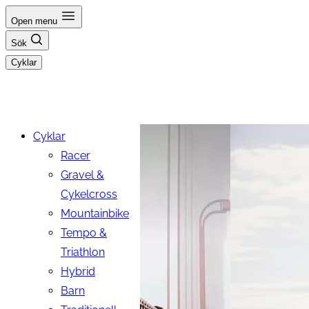
Hoppa
Open menu
till
Sök
innehåll
Cyklar
Cyklar
Racer
Gravel &
Cykelcross
Mountainbike
Tempo &
Triathlon
Hybrid
Barn