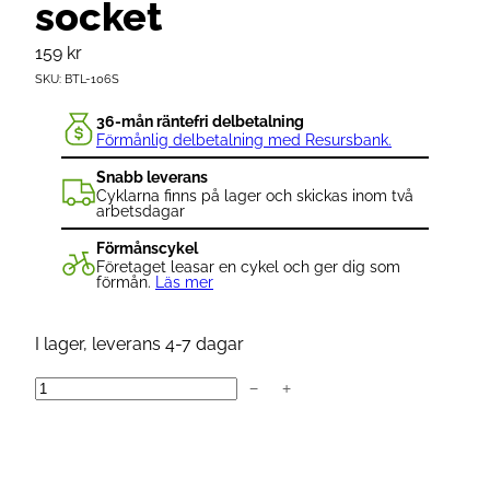
socket
159
kr
SKU:
BTL-106S
36-mån räntefri delbetalning
Förmånlig delbetalning med Resursbank.
Snabb leverans
Cyklarna finns på lager och skickas inom två
arbetsdagar
Förmånscykel
Företaget leasar en cykel och ger dig som
förmån.
Läs mer
I lager, leverans 4-7 dagar
−
+
B
B
B
V