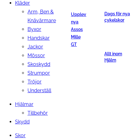
Kläder
Arm, Ben &
Dags för nya
Upplev
Knävärmare
cykelskor
nya
Byxor
Assos
Mille
Handskar
GT
Jackor
Allt inom
Mössor
Hjälm
Skoskydd
Strumpor
Tröjor
Underställ
Hjälmar
Tillbehör
Skydd
Skor