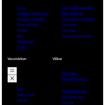
Racer
Elcykel Mountainbike
Gravel & Cykelcross
Elcykel Racer
Tempo & Triathlon
Elcykel City & Hybrid
Mountainbikes
Lådcyklar
Hybrid
Vikcyklar
Barn
Så väljer du elcykel
Traditionell
Övriga
Varumärken
Villkor
Köpvillkor
Integritetspolicy
Trek
Verkstadtjänster
Specialized
Förmånscykel
Garmin
Om oss