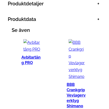
Produktdetaljer
+
/
2
Produktdata
+
D
r
Se även
i
v
e
r
Avbitartån
w
g PRO
r
e
n
BBB
c
Crankgrip
h
Vevlagerv
s
erktyg
Shimano
o