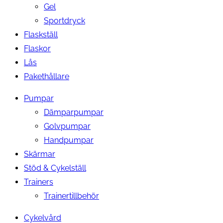
Gel
Sportdryck
Flaskställ
Flaskor
Lås
Pakethållare
Pumpar
Dämparpumpar
Golvpumpar
Handpumpar
Skärmar
Stöd & Cykelställ
Trainers
Trainertillbehör
Cykelvård