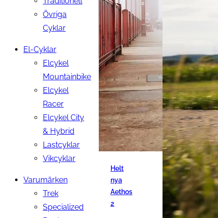
Traditionell
Övriga
Cyklar
El-Cyklar
Elcykel
Mountainbike
Elcykel
Racer
Elcykel City
& Hybrid
Lastcyklar
Vikcyklar
Helt
Varumärken
nya
Aethos
Trek
2
Specialized