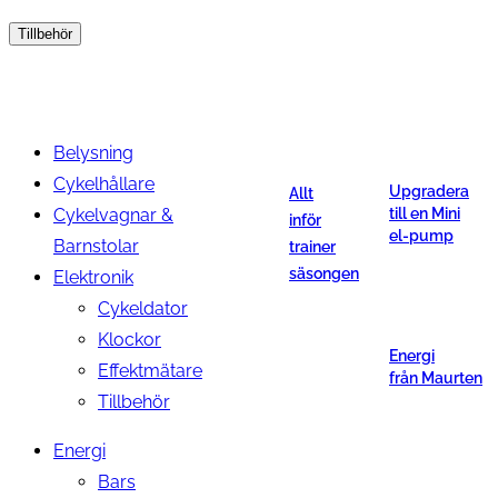
Tillbehör
Belysning
Cykelhållare
Upgradera
Allt
Cykelvagnar &
till en Mini
inför
el-pump
Barnstolar
trainer
säsongen
Elektronik
Cykeldator
Klockor
Energi
Effektmätare
från Maurten
Tillbehör
Energi
Bars