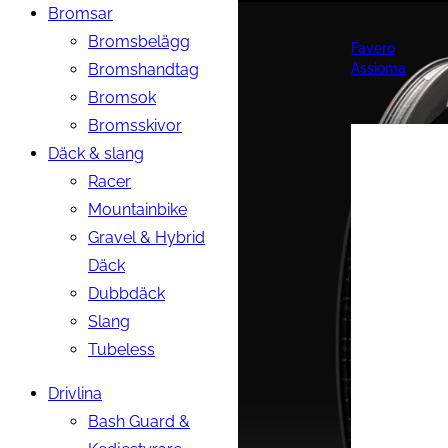
Bromsar
Bromsbelägg
Favero
Bromshandtag
Assioma
Bromsok
Bromsskivor
Däck & slang
Racer
Mountainbike
Gravel & Hybrid
Däck
Dubbdäck
Slang
Tubeless
Drivlina
Bash Guard &