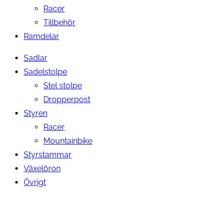
Racer
Tillbehör
Ramdelar
Sadlar
Sadelstolpe
Stel stolpe
Dropperpost
Styren
Racer
Mountainbike
Styrstammar
Växelöron
Övrigt