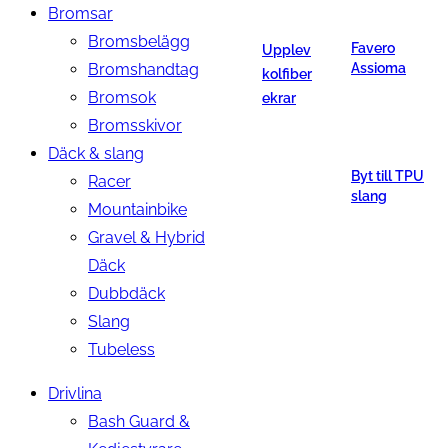
Bromsar
Bromsbelägg
Favero
Upplev
Bromshandtag
Assioma
kolfiber
Bromsok
ekrar
Bromsskivor
Däck & slang
Byt till TPU
Racer
slang
Mountainbike
Gravel & Hybrid
Däck
Dubbdäck
Slang
Tubeless
Drivlina
Bash Guard &