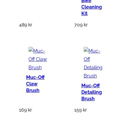
Bike
g
Cleaning
Kit
d
489
kr
709
kr
Muc-Off
Claw
Muc-Off
Brush
Detailing
Brush
169
kr
159
kr