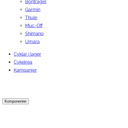
Bontrager
Garmin
Thule
Muc-Off
Shimano
Umara
Cyklar i lager
Cykelrea
Kampanjer
Komponenter