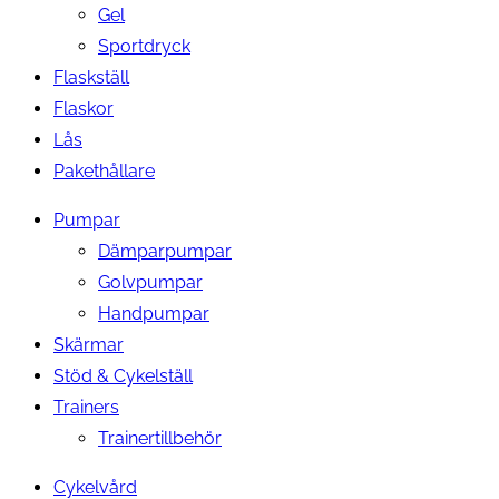
Gel
Sportdryck
Flaskställ
Flaskor
Lås
Pakethållare
Pumpar
Dämparpumpar
Golvpumpar
Handpumpar
Skärmar
Stöd & Cykelställ
Trainers
Trainertillbehör
Cykelvård