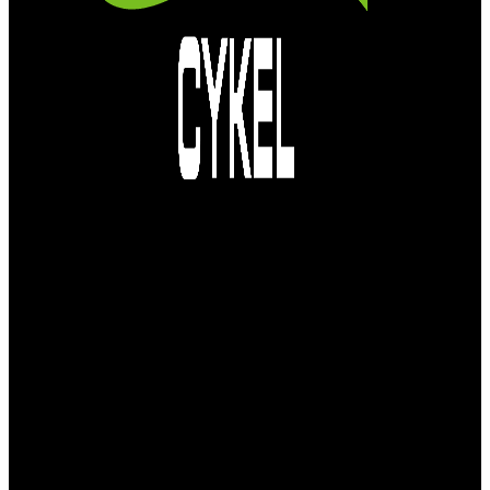
Vi är en passionerad cykelbutik som drivs av
att ge en cykelupplevelse utöver det vanliga.
Vi består av ett härligt gäng cykelnördar som
älskar cykling precis som du.
Facebook
Instagram
YouTube