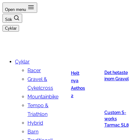
Hoppa
Open menu
till
Sök
innehåll
Cyklar
Cyklar
Racer
Det hetaste
Helt
Gravel &
inom Gravel
nya
Cykelcross
Aethos
2
Mountainbike
Tempo &
Custom S-
Triathlon
works
Hybrid
Tarmac SL8
Barn