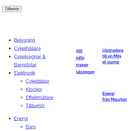
Tillbehör
Belysning
Cykelhållare
Upgradera
Allt
Cykelvagnar &
till en Mini
inför
el-pump
Barnstolar
trainer
säsongen
Elektronik
Cykeldator
Klockor
Energi
Effektmätare
från Maurten
Tillbehör
Energi
Bars