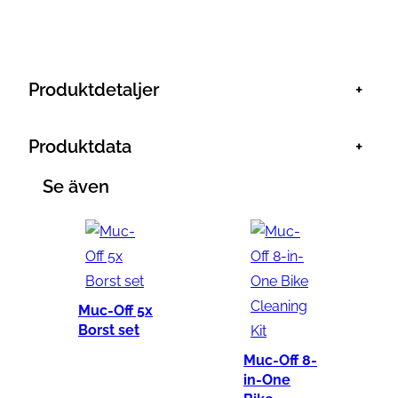
o
l
i
Produktdetaljer
+
s
h
i
Produktdata
+
n
Se även
g
C
l
o
t
Muc-Off 5x
h
Borst set
m
Muc-Off 8-
ä
in-One
n