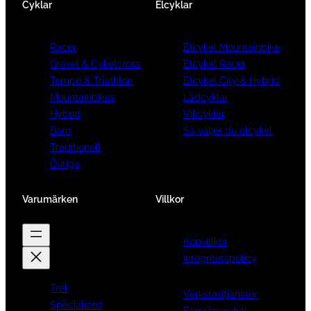
Cyklar
Elcyklar
Racer
Elcykel Mountainbike
Gravel & Cykelcross
Elcykel Racer
Tempo & Triathlon
Elcykel City & Hybrid
Mountainbikes
Lådcyklar
Hybrid
Vikcyklar
Barn
Så väljer du elcykel
Traditionell
Övriga
Varumärken
Villkor
Köpvillkor
Integritetspolicy
Trek
Verkstadtjänster
Specialized