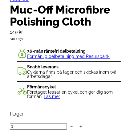
Muc-Off Microfibre
Polishing Cloth
149
kr
SKU:
272
36-mån räntefri delbetalning
Förmånlig delbetalning med Resursbank.
Snabb leverans
Cyklarna finns på lager och skickas inom två
arbetsdagar
Förmånscykel
Företaget leasar en cykel och ger dig som
förmån.
Läs mer
I lager
−
+
M
u