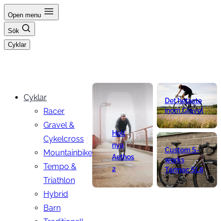
Hoppa
Open menu
till
Sök
innehåll
Cyklar
Cyklar
Det hetaste
Racer
inom Gravel
Gravel &
Helt
Cykelcross
nya
Custom S-
Mountainbike
Aethos
works
Tempo &
2
Tarmac SL8
Triathlon
Hybrid
Barn