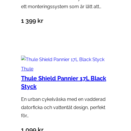
ett monteringssystem som är lätt att…
1 399
kr
Lägg till i varukorg
Thule
Thule Shield Pannier 17L Black
Styck
En urban cykelväska med en vadderad
datorficka och vattentät design, perfekt
för…
1 099
kr