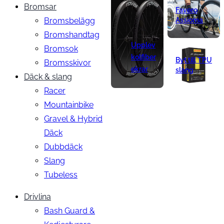
Bromsar
Favero
Bromsbelägg
Assioma
Bromshandtag
Upplev
Bromsok
kolfiber
Byt till TPU
Bromsskivor
ekrar
slang
Däck & slang
Racer
Mountainbike
Gravel & Hybrid
Däck
Dubbdäck
Slang
Tubeless
Drivlina
Bash Guard &