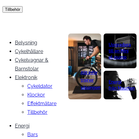
Tillbehör
Belysning
Upgradera
Cykelhållare
till en Mini
el-pump
Cykelvagnar &
Barnstolar
Allt inför
Elektronik
trainer
Energi
Cykeldator
säsongen
från Maurten
Klockor
Effektmätare
Tillbehör
Energi
Bars