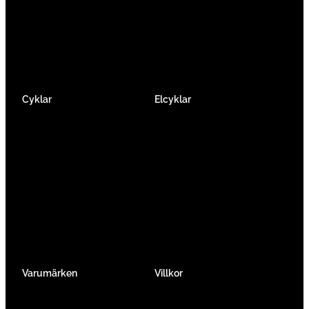
Facebook
Instagram
YouTube
Cyklar
Elcyklar
Racer
Elcykel Mountainbike
Gravel & Cykelcross
Elcykel Racer
Tempo & Triathlon
Elcykel City & Hybrid
Mountainbikes
Lådcyklar
Hybrid
Vikcyklar
Barn
Så väljer du elcykel
Traditionell
Övriga
Varumärken
Villkor
Köpvillkor