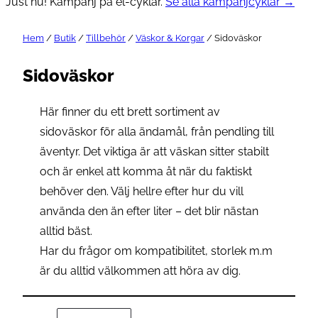
Just nu! Kampanj på el-cyklar.
Se alla kampanjcyklar →
Hem
/
Butik
/
Tillbehör
/
Väskor & Korgar
/ Sidoväskor
Sidoväskor
Här finner du ett brett sortiment av
sidoväskor för alla ändamål, från pendling till
äventyr. Det viktiga är att väskan sitter stabilt
och är enkel att komma åt när du faktiskt
behöver den. Välj hellre efter hur du vill
använda den än efter liter – det blir nästan
alltid bäst.
Har du frågor om kompatibilitet, storlek m.m
är du alltid välkommen att höra av dig.