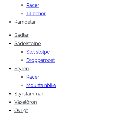
Racer
Tillbehör
Ramdelar
Sadlar
Sadelstolpe
Stel stolpe
Dropperpost
Styren
Racer
Mountainbike
Styrstammar
Växelöron
Övrigt