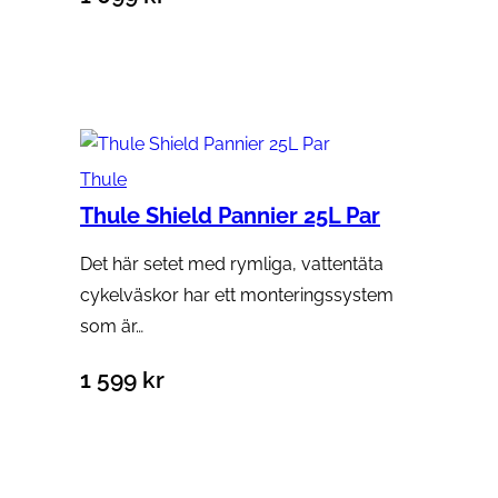
Lägg till i varukorg
Thule
Thule Shield Pannier 25L Par
Det här setet med rymliga, vattentäta
cykelväskor har ett monteringssystem
som är…
1 599
kr
Lägg till i varukorg