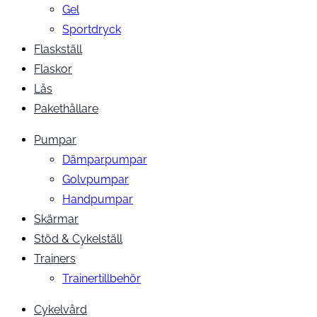
Gel
Sportdryck
Flaskställ
Flaskor
Lås
Pakethållare
Pumpar
Dämparpumpar
Golvpumpar
Handpumpar
Skärmar
Stöd & Cykelställ
Trainers
Trainertillbehör
Cykelvård