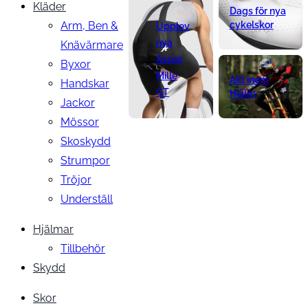
Kläder
Dags för nya
Arm, Ben &
cykelskor
Upplev
nya
Knävärmare
Assos
Byxor
Mille
Allt inom
Handskar
GT
Hjälm
Jackor
Mössor
Skoskydd
Strumpor
Tröjor
Underställ
Hjälmar
Tillbehör
Skydd
Skor