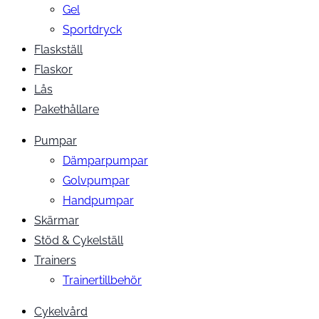
Gel
Sportdryck
Flaskställ
Flaskor
Lås
Pakethållare
Pumpar
Dämparpumpar
Golvpumpar
Handpumpar
Skärmar
Stöd & Cykelställ
Trainers
Trainertillbehör
Cykelvård