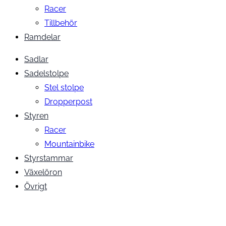
Racer
Tillbehör
Ramdelar
Sadlar
Sadelstolpe
Stel stolpe
Dropperpost
Styren
Racer
Mountainbike
Styrstammar
Växelöron
Övrigt