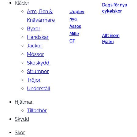
Kläder
Dags för nya
Arm, Ben &
cykelskor
Upplev
nya
Knävärmare
Assos
Byxor
Mille
Allt inom
Handskar
GT
Hjälm
Jackor
Mössor
Skoskydd
Strumpor
Tröjor
Underställ
Hjälmar
Tillbehör
Skydd
Skor