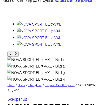
Just nu! Kampanj på el-cyklar.
Se alla kampanjcyklar →
Hem
/
Butik
/
El-Cyklar
/
Elcykel City & Hybrid
/ NOVA SPORT
EL 7-VXL
Skeppshult