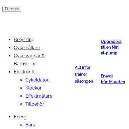
Tillbehör
Belysning
Upgradera
Cykelhållare
till en Mini
el-pump
Cykelvagnar &
Barnstolar
Allt inför
Elektronik
trainer
Energi
Cykeldator
säsongen
från Maurten
Klockor
Effektmätare
Tillbehör
Energi
Bars