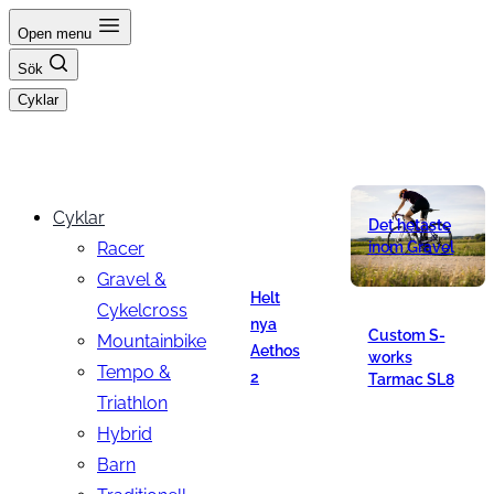
Hoppa
Open menu
till
Sök
innehåll
Cyklar
Cyklar
Det hetaste
Racer
inom Gravel
Gravel &
Helt
Cykelcross
nya
Custom S-
Mountainbike
Aethos
works
Tempo &
2
Tarmac SL8
Triathlon
Hybrid
Barn