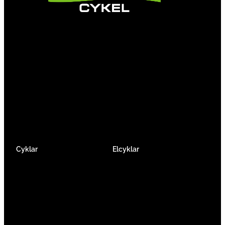
Vi är en passionerad cykelbutik som drivs av
att ge en cykelupplevelse utöver det vanliga.
Vi består av ett härligt gäng cykelnördar som
älskar cykling precis som du.
Facebook
Instagram
YouTube
Cyklar
Elcyklar
Racer
Elcykel Mountainbike
Gravel & Cykelcross
Elcykel Racer
Tempo & Triathlon
Elcykel City & Hybrid
Mountainbikes
Lådcyklar
Hybrid
Vikcyklar