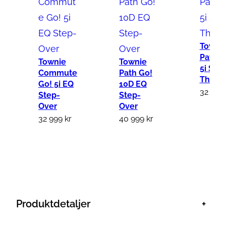
Towni
Path G
Townie
Townie
5i Ste
Commute
Path Go!
Thru
Go! 5i EQ
10D EQ
32 999
Step-
Step-
Over
Over
32 999
kr
40 999
kr
Produktdetaljer
+