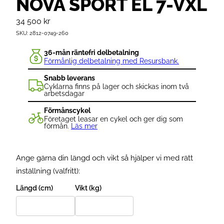
NOVA SPORT EL 7-VXL
34 500
kr
SKU:
2812-0749-260
36-mån räntefri delbetalning
Förmånlig delbetalning med Resursbank.
Snabb leverans
Cyklarna finns på lager och skickas inom två
arbetsdagar
Förmånscykel
Företaget leasar en cykel och ger dig som
förmån.
Läs mer
Ange gärna din längd och vikt så hjälper vi med rätt
inställning (valfritt):
Längd (cm)
Vikt (kg)