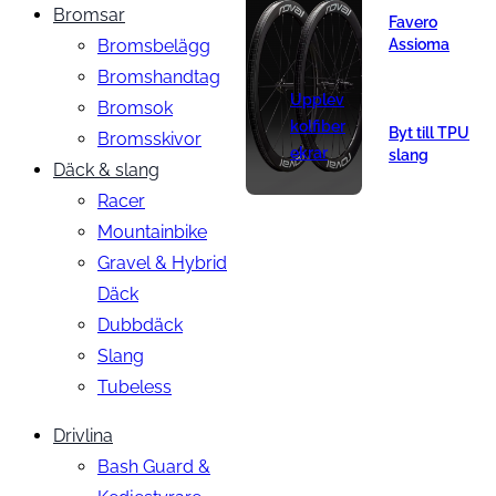
Bromsar
Favero
Bromsbelägg
Assioma
Bromshandtag
Upplev
Bromsok
kolfiber
Byt till TPU
Bromsskivor
ekrar
slang
Däck & slang
Racer
Mountainbike
Gravel & Hybrid
Däck
Dubbdäck
Slang
Tubeless
Drivlina
Bash Guard &