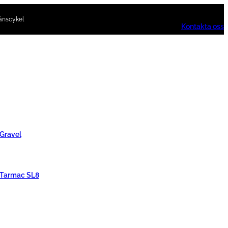
ånscykel
Kontakta oss
 Gravel
 Tarmac SL8