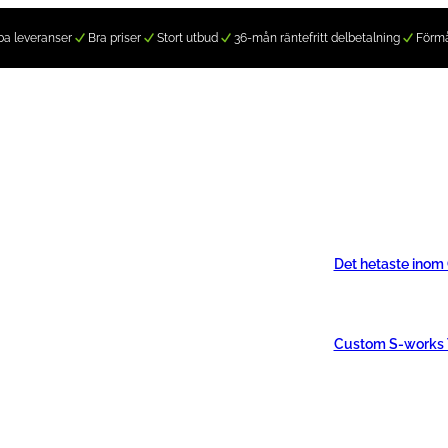
a leveranser
Bra priser
Stort utbud
36-mån räntefritt delbetalning
Förm
Det hetaste inom
Custom S-works