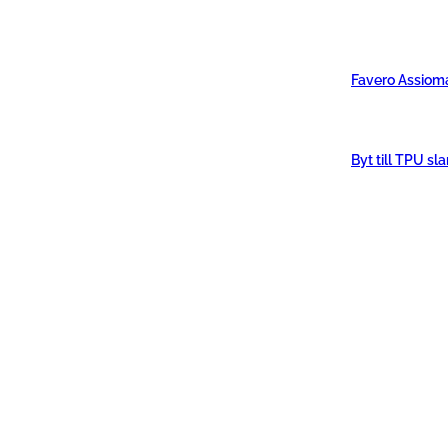
Favero Assiom
Byt till TPU sl