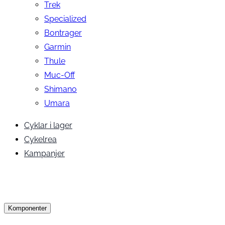
Trek
Specialized
Bontrager
Garmin
Thule
Muc-Off
Shimano
Umara
Cyklar i lager
Cykelrea
Kampanjer
Komponenter