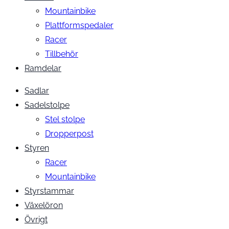
Mountainbike
Plattformspedaler
Racer
Tillbehör
Ramdelar
Sadlar
Sadelstolpe
Stel stolpe
Dropperpost
Styren
Racer
Mountainbike
Styrstammar
Växelöron
Övrigt