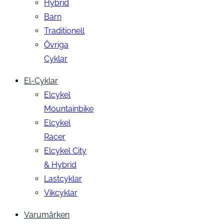
Hybrid
Barn
Traditionell
Övriga
Cyklar
El-Cyklar
Elcykel
Mountainbike
Elcykel
Racer
Elcykel City
& Hybrid
Lastcyklar
Vikcyklar
Varumärken