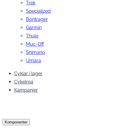
Trek
Specialized
Bontrager
Garmin
Thule
Muc-Off
Shimano
Umara
Cyklar i lager
Cykelrea
Kampanjer
Komponenter