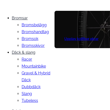
Bromsar
Bromsbelägg
Bromshandtag
Bromsok
Upplev kolfiber ekrar
Bromsskivor
Däck & slang
Racer
Mountainbike
Gravel & Hybrid
Däck
Dubbdäck
Slang
Tubeless