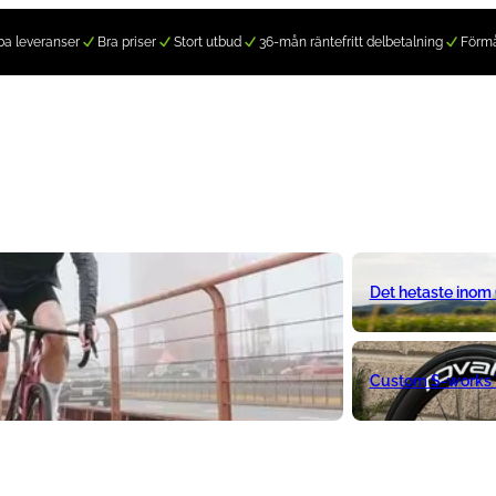
a leveranser
Bra priser
Stort utbud
36-mån räntefritt delbetalning
Förm
Det hetaste inom
Custom S-works