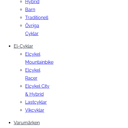
Hybrid
Barn
Traditionell
Övriga
Cyklar
El-Cyklar
Elcykel
Mountainbike
Elcykel
Racer
Elcykel City
& Hybrid
Lastcyklar
Vikcyklar
Varumärken