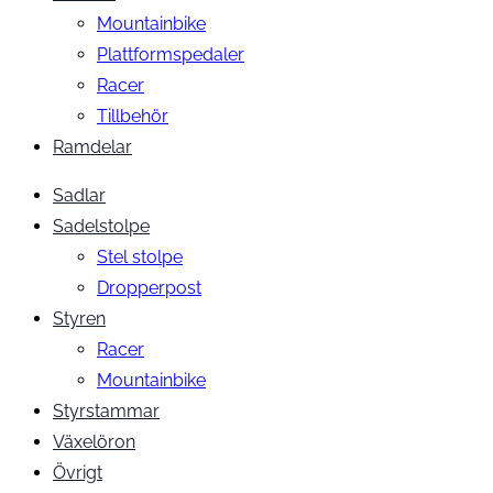
Mountainbike
Plattformspedaler
Racer
Tillbehör
Ramdelar
Sadlar
Sadelstolpe
Stel stolpe
Dropperpost
Styren
Racer
Mountainbike
Styrstammar
Växelöron
Övrigt