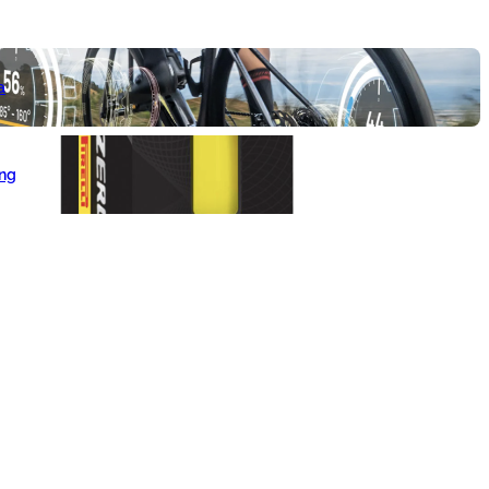
a
ang