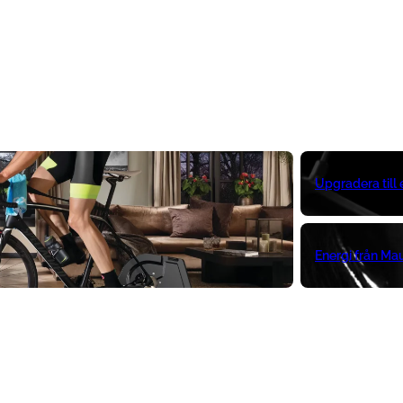
Upgradera till
Energi från Ma