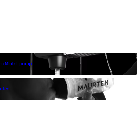
 en Mini el-pump
urten