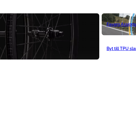
Favero Assiom
Byt till TPU sl