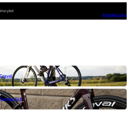
ånscykel
Kontakta oss
 Gravel
 Tarmac SL8