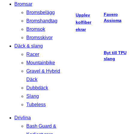
Bromsar
Bromsbelägg
Favero
Upplev
Assioma
Bromshandtag
kolfiber
Bromsok
ekrar
Bromsskivor
Däck & slang
Byt till TPU
Racer
slang
Mountainbike
Gravel & Hybrid
Däck
Dubbdäck
Slang
Tubeless
Drivlina
Bash Guard &