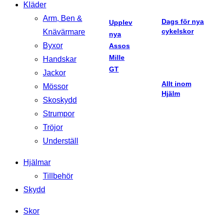
Kläder
Arm, Ben &
Dags för nya
Upplev
cykelskor
Knävärmare
nya
Byxor
Assos
Mille
Handskar
GT
Jackor
Allt inom
Mössor
Hjälm
Skoskydd
Strumpor
Tröjor
Underställ
Hjälmar
Tillbehör
Skydd
Skor