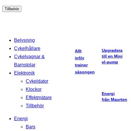
Tillbehör
Belysning
Cykelhållare
Upgradera
Allt
till en Mini
Cykelvagnar &
inför
el-pump
Barnstolar
trainer
säsongen
Elektronik
Cykeldator
Klockor
Energi
Effektmätare
från Maurten
Tillbehör
Energi
Bars