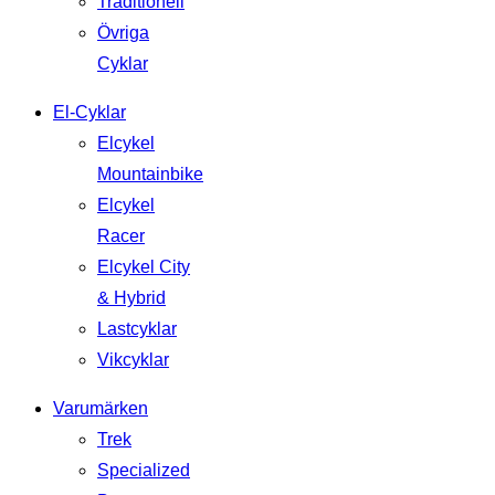
Traditionell
Övriga
Cyklar
El-Cyklar
Elcykel
Mountainbike
Elcykel
Racer
Elcykel City
& Hybrid
Lastcyklar
Vikcyklar
Varumärken
Trek
Specialized