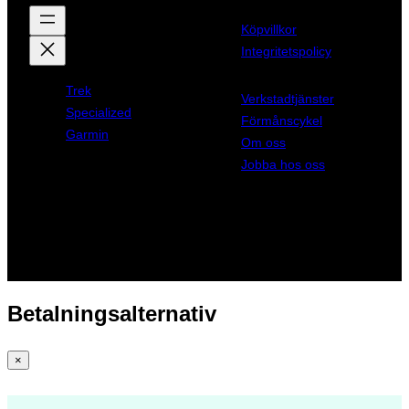
Köpvillkor
Integritetspolicy
Trek
Verkstadtjänster
Specialized
Förmånscykel
Garmin
Om oss
Jobba hos oss
Betalningsalternativ
×