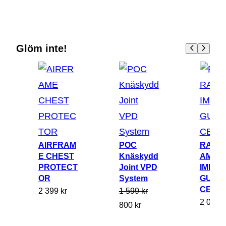
Glöm inte!
AIRFRAM
POC
RACE
E CHEST
Knäskydd
AME
PROTECT
Joint VPD
IMPAC
OR
System
GUARD
CE
2 399
kr
1 599
kr
2 099
k
D
D
800
kr
e
e