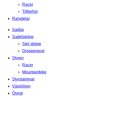
Racer
Tillbehör
Ramdelar
Sadlar
Sadelstolpe
Stel stolpe
Dropperpost
Styren
Racer
Mountainbike
Styrstammar
Växelöron
Övrigt