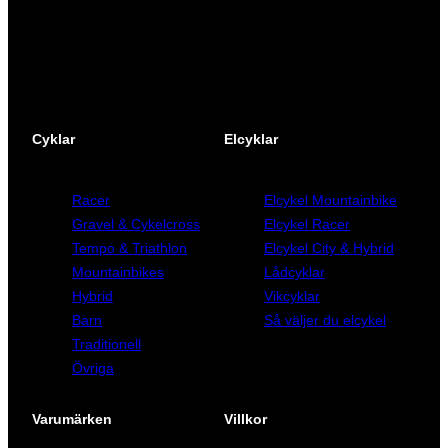
i
t
Facebook
Instagram
YouTube
s
ä
e
r
t
:
v
4
Cyklar
Elcyklar
a
9
r
9
Racer
Elcykel Mountainbike
:
Gravel & Cykelcross
Elcykel Racer
Tempo & Triathlon
Elcykel City & Hybrid
9
k
Mountainbikes
Lådcyklar
9
r
Hybrid
Vikcyklar
9
.
Barn
Så väljer du elcykel
Traditionell
k
Övriga
r
.
Varumärken
Villkor