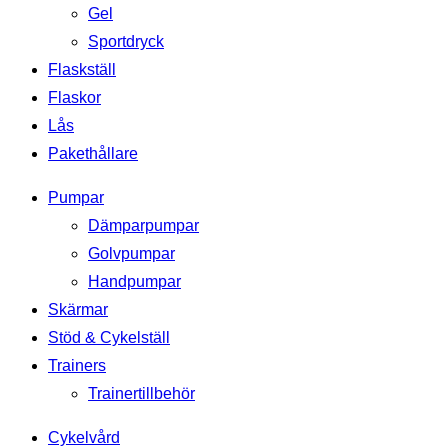
Gel
Sportdryck
Flaskställ
Flaskor
Lås
Pakethållare
Pumpar
Dämparpumpar
Golvpumpar
Handpumpar
Skärmar
Stöd & Cykelställ
Trainers
Trainertillbehör
Cykelvård