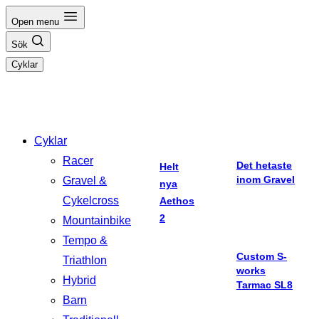
Hoppa
Open menu
till
Sök
innehåll
Cyklar
Cyklar
Racer
Det hetaste
Helt
inom Gravel
Gravel &
nya
Cykelcross
Aethos
2
Mountainbike
Tempo &
Custom S-
Triathlon
works
Hybrid
Tarmac SL8
Barn