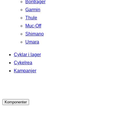
Bontrager
Garmin
Thule
Muc-Off
Shimano
Umara
Cyklar i lager
Cykelrea
Kampanjer
Komponenter