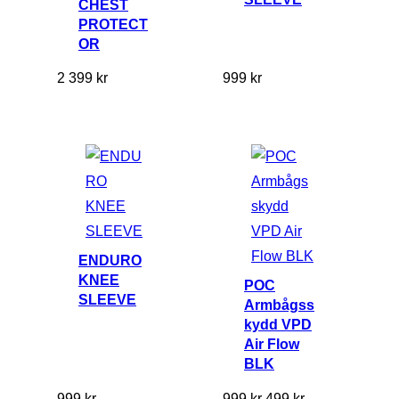
CHEST
s
ä
PROTECT
e
r
OR
t
:
2 399
kr
999
kr
v
8
a
0
r
0
:
1
k
5
r
9
.
ENDURO
9
KNEE
POC
SLEEVE
Armbågss
k
kydd VPD
r
Air Flow
.
BLK
D
D
999
kr
999
kr
499
kr