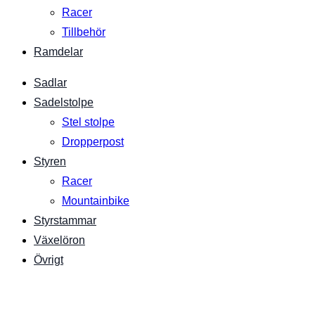
Racer
Tillbehör
Ramdelar
Sadlar
Sadelstolpe
Stel stolpe
Dropperpost
Styren
Racer
Mountainbike
Styrstammar
Växelöron
Övrigt