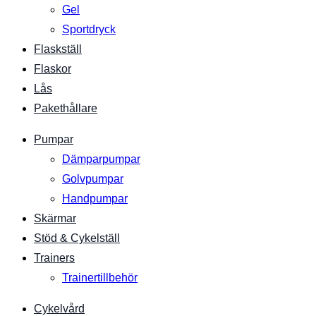
Gel
Sportdryck
Flaskställ
Flaskor
Lås
Pakethållare
Pumpar
Dämparpumpar
Golvpumpar
Handpumpar
Skärmar
Stöd & Cykelställ
Trainers
Trainertillbehör
Cykelvård