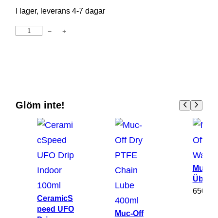
I lager, leverans 4-7 dagar
−
+
M
u
c
-
O
f
Glöm inte!
f
-
5
0
°
Muc-Of
Über 
C
650
kr
C
CeramicS
h
peed UFO
Muc-Off