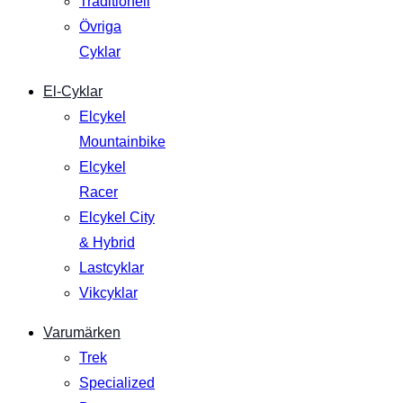
Traditionell
Övriga
Cyklar
El-Cyklar
Elcykel
Mountainbike
Elcykel
Racer
Elcykel City
& Hybrid
Lastcyklar
Vikcyklar
Varumärken
Trek
Specialized