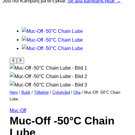
Just nu! Kampanj på el-cyklar.
Se alla kampanjcyklar →
Hem
/
Butik
/
Tillbehör
/
Cykelvård
/
Olja
/ Muc-Off -50°C Chain
Lube
Muc-Off
Muc-Off -50°C Chain
Lube