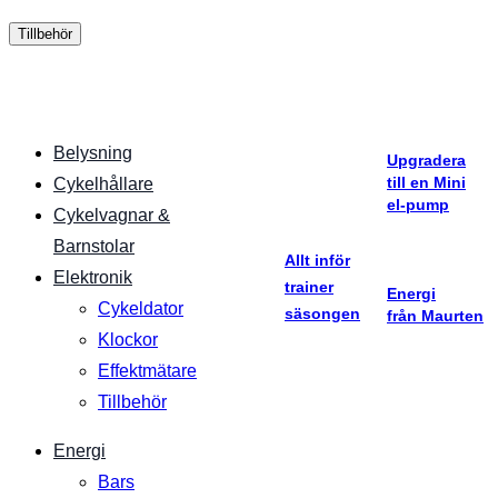
Tillbehör
Belysning
Upgradera
till en Mini
Cykelhållare
el-pump
Cykelvagnar &
Barnstolar
Allt inför
Elektronik
trainer
Energi
Cykeldator
säsongen
från Maurten
Klockor
Effektmätare
Tillbehör
Energi
Bars