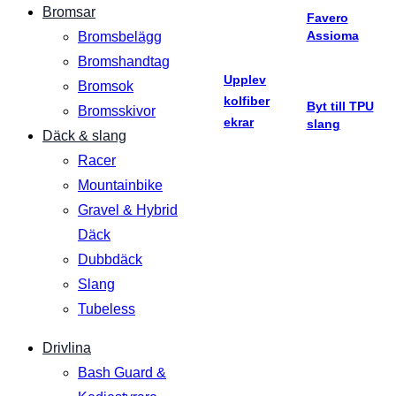
Bromsar
Favero
Assioma
Bromsbelägg
Bromshandtag
Upplev
Bromsok
kolfiber
Byt till TPU
Bromsskivor
ekrar
slang
Däck & slang
Racer
Mountainbike
Gravel & Hybrid
Däck
Dubbdäck
Slang
Tubeless
Drivlina
Bash Guard &