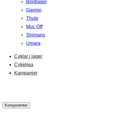
Bontrager
Garmin
Thule
Muc-Off
Shimano
Umara
Cyklar i lager
Cykelrea
Kampanjer
Komponenter