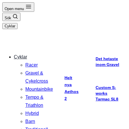
Hoppa
Open menu
till
Sök
innehåll
Cyklar
Cyklar
Det hetaste
inom Gravel
Racer
Gravel &
Helt
Cykelcross
nya
Custom S-
Mountainbike
Aethos
works
Tempo &
2
Tarmac SL8
Triathlon
Hybrid
Barn