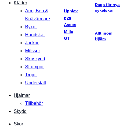
Kläder
Dags för nya
cykelskor
Arm, Ben &
Upplev
nya
Knävärmare
Assos
Byxor
Mille
Allt inom
Handskar
GT
Hjälm
Jackor
Mössor
Skoskydd
Strumpor
Tröjor
Underställ
Hjälmar
Tillbehör
Skydd
Skor