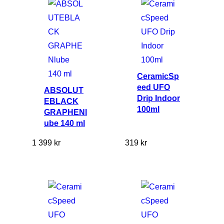
CeramicSp
eed UFO
ABSOLUT
Drip Indoor
EBLACK
100ml
GRAPHENl
ube 140 ml
1 399
kr
319
kr