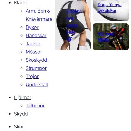
Kläder
Dags för nya
Arm, Ben &
cykelskor
Upplev
nya
Knävärmare
Assos
Byxor
Mille
Allt inom
Handskar
GT
Hjälm
Jackor
Mössor
Skoskydd
Strumpor
Tröjor
Underställ
Hjälmar
Tillbehör
Skydd
Skor