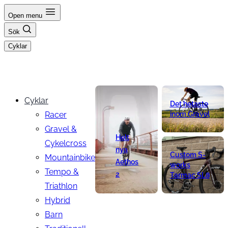
Hoppa
Open menu
till
Sök
innehåll
Cyklar
Cyklar
Det hetaste
Racer
inom Gravel
Gravel &
Helt
Cykelcross
nya
Custom S-
Mountainbike
Aethos
works
Tempo &
2
Tarmac SL8
Triathlon
Hybrid
Barn