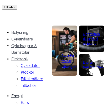
Tillbehör
Belysning
Upgradera
Cykelhållare
till en Mini
el-pump
Cykelvagnar &
Barnstolar
Allt inför
Elektronik
trainer
Energi
Cykeldator
säsongen
från Maurten
Klockor
Effektmätare
Tillbehör
Energi
Bars