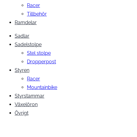
Racer
Tillbehör
Ramdelar
Sadlar
Sadelstolpe
Stel stolpe
Dropperpost
Styren
Racer
Mountainbike
Styrstammar
Växelöron
Övrigt