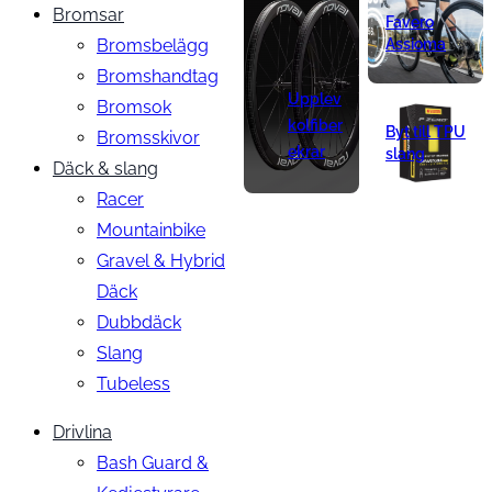
Bromsar
Favero
Bromsbelägg
Assioma
Bromshandtag
Upplev
Bromsok
kolfiber
Byt till TPU
Bromsskivor
ekrar
slang
Däck & slang
Racer
Mountainbike
Gravel & Hybrid
Däck
Dubbdäck
Slang
Tubeless
Drivlina
Bash Guard &