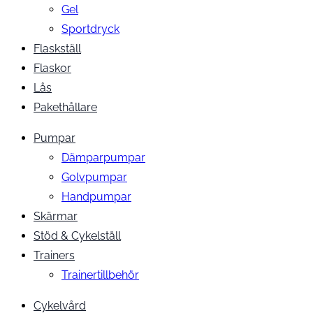
Gel
Sportdryck
Flaskställ
Flaskor
Lås
Pakethållare
Pumpar
Dämparpumpar
Golvpumpar
Handpumpar
Skärmar
Stöd & Cykelställ
Trainers
Trainertillbehör
Cykelvård