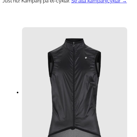
Just nu! Kampanj på el-cyklar.
Se alla kampanjcyklar →