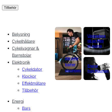
Tillbehör
Belysning
Upgradera
Cykelhållare
till en Mini
el-pump
Cykelvagnar &
Barnstolar
Allt inför
Elektronik
trainer
Energi
Cykeldator
säsongen
från Maurten
Klockor
Effektmätare
Tillbehör
Energi
Bars