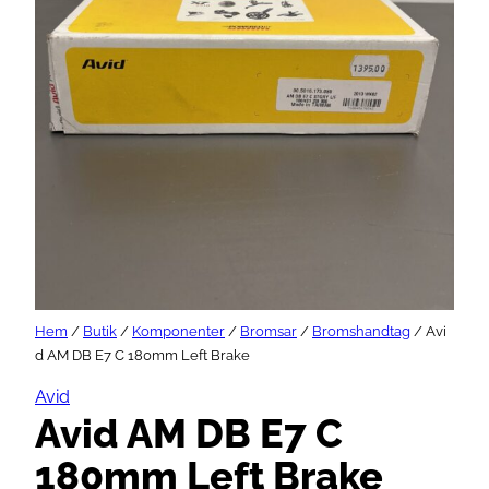
Hem
/
Butik
/
Komponenter
/
Bromsar
/
Bromshandtag
/ Avi
d AM DB E7 C 180mm Left Brake
Avid
Avid AM DB E7 C
180mm Left Brake