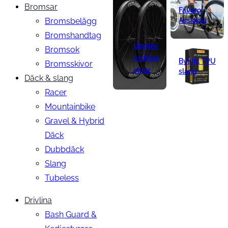
Bromsar
Favero
Bromsbelägg
Assioma
Bromshandtag
Upplev
Bromsok
kolfiber
Byt till TPU
Bromsskivor
ekrar
slang
Däck & slang
Racer
Mountainbike
Gravel & Hybrid
Däck
Dubbdäck
Slang
Tubeless
Drivlina
Bash Guard &