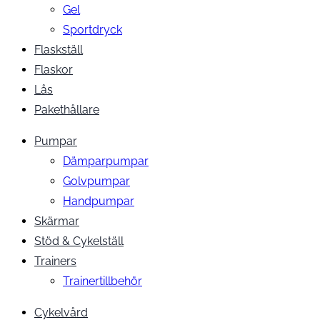
Gel
Sportdryck
Flaskställ
Flaskor
Lås
Pakethållare
Pumpar
Dämparpumpar
Golvpumpar
Handpumpar
Skärmar
Stöd & Cykelställ
Trainers
Trainertillbehör
Cykelvård