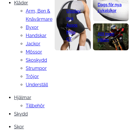
Kläder
Dags för nya
Arm, Ben &
cykelskor
Upplev
nya
Knävärmare
Assos
Byxor
Mille
Allt inom
Handskar
GT
Hjälm
Jackor
Mössor
Skoskydd
Strumpor
Tröjor
Underställ
Hjälmar
Tillbehör
Skydd
Skor