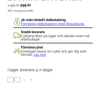
D
D
299
kr
1 395
kr
SKU:
00.5015.173.080
e
e
t
t
36-mån räntefri delbetalning
Förmånlig delbetalning med Resursbank.
u
n
r
u
Snabb leverans
Cyklarna finns på lager och skickas inom två
s
v
arbetsdagar
p
a
Förmånscykel
r
r
Företaget leasar en cykel och ger dig som
förmån.
Läs mer
u
a
n
n
I lager, leverans 4-7 dagar
g
d
l
e
−
+
A
i
p
v
g
r
i
a
i
d
p
s