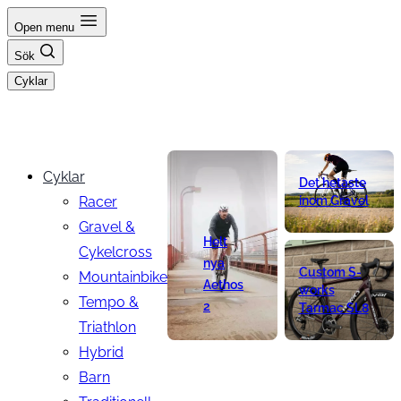
Hoppa
Open menu
till
Sök
innehåll
Cyklar
Cyklar
Det hetaste
Racer
inom Gravel
Gravel &
Helt
Cykelcross
nya
Custom S-
Mountainbike
Aethos
works
Tempo &
2
Tarmac SL8
Triathlon
Hybrid
Barn