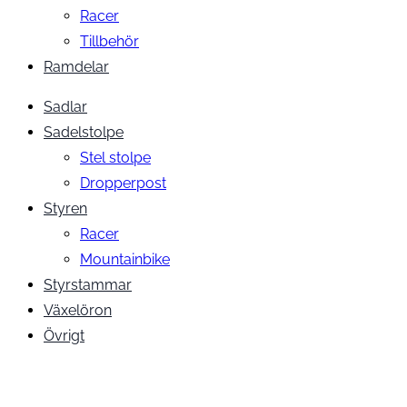
Racer
Tillbehör
Ramdelar
Sadlar
Sadelstolpe
Stel stolpe
Dropperpost
Styren
Racer
Mountainbike
Styrstammar
Växelöron
Övrigt