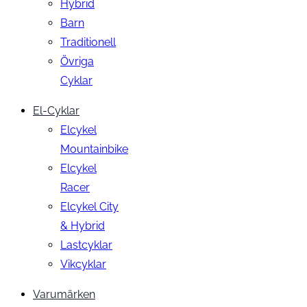
Hybrid
Barn
Traditionell
Övriga
Cyklar
El-Cyklar
Elcykel
Mountainbike
Elcykel
Racer
Elcykel City
& Hybrid
Lastcyklar
Vikcyklar
Varumärken