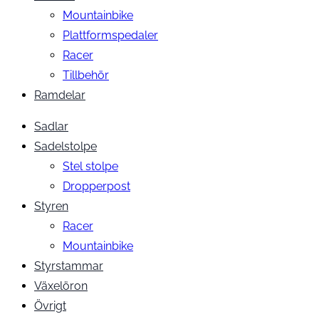
Mountainbike
Plattformspedaler
Racer
Tillbehör
Ramdelar
Sadlar
Sadelstolpe
Stel stolpe
Dropperpost
Styren
Racer
Mountainbike
Styrstammar
Växelöron
Övrigt