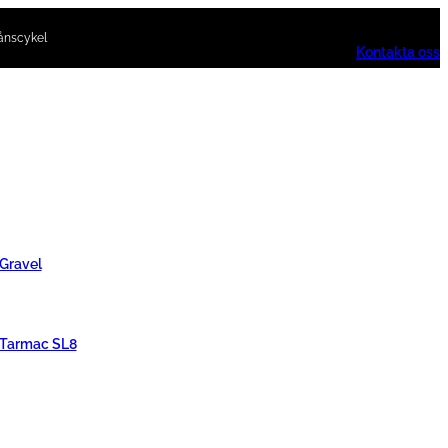
ånscykel
Kontakta oss
 Gravel
 Tarmac SL8