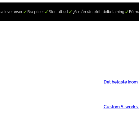
a leveranser
Bra priser
Stort utbud
36-mån räntefritt delbetalning
Förm
Det hetaste inom
Custom S-works