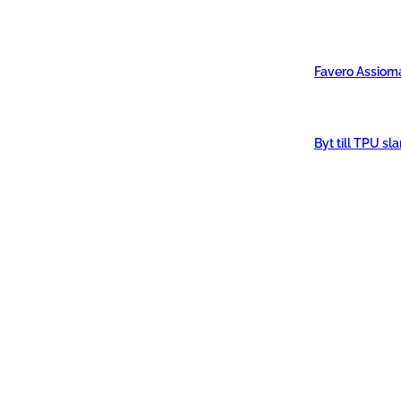
Favero Assiom
Byt till TPU sl