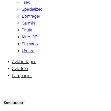
Trek
Specialized
Bontrager
Garmin
Thule
Muc-Off
Shimano
Umara
Cyklar i lager
Cykelrea
Kampanjer
Komponenter