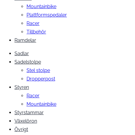
Mountainbike
Plattformspedaler
Racer
Tillbehör
Ramdelar
Sadlar
Sadelstolpe
Stel stolpe
Dropperpost
Styren
Racer
Mountainbike
Styrstammar
Växelöron
Övrigt