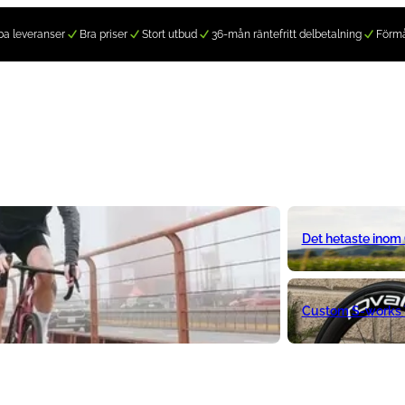
a leveranser
Bra priser
Stort utbud
36-mån räntefritt delbetalning
Förm
Det hetaste inom
Custom S-works