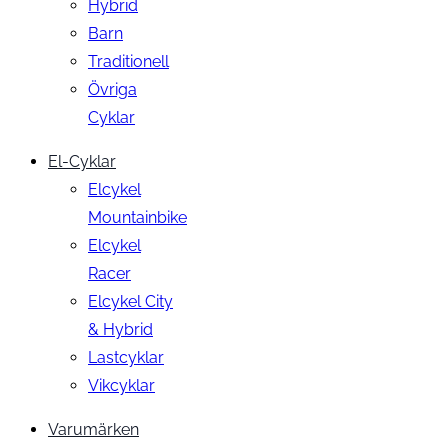
Hybrid
Barn
Traditionell
Övriga
Cyklar
El-Cyklar
Elcykel
Mountainbike
Elcykel
Racer
Elcykel City
& Hybrid
Lastcyklar
Vikcyklar
Varumärken