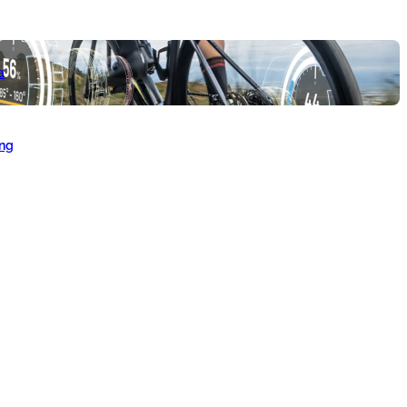
a
ang