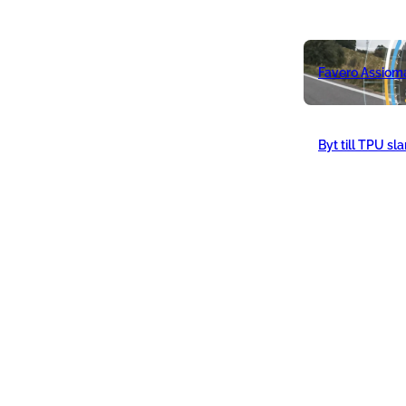
Favero Assiom
Byt till TPU sl