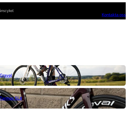
ånscykel
Kontakta oss
 Gravel
 Tarmac SL8