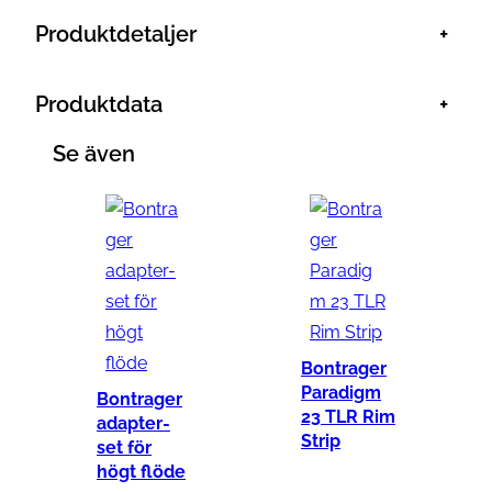
k
g
Produktdetaljer
+
r
d
.
Produktdata
+
Se även
Bontrager
Paradigm
Bontrager
23 TLR Rim
adapter-
Strip
set för
högt flöde