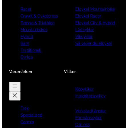
Racer
Elcykel Mountainbike
Gravel & Cykelcross
Elcykel Racer
Tempo & Triathlon
Elcykel City & Hybrid
Mountainbikes
Lådcyklar
Hybrid
Vikcyklar
Barn
Så väljer du elcykel
Traditionell
Övriga
Varumärken
Villkor
Köpvillkor
Integritetspolicy
Trek
Verkstadtjänster
Specialized
Förmånscykel
Garmin
Om oss