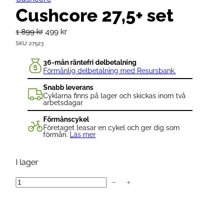
Cushcore 27,5+ set
D
D
1 899
kr
499
kr
SKU:
27523
e
e
t
t
36-mån räntefri delbetalning
Förmånlig delbetalning med Resursbank.
u
n
r
u
Snabb leverans
Cyklarna finns på lager och skickas inom två
s
v
arbetsdagar
p
a
Förmånscykel
r
r
Företaget leasar en cykel och ger dig som
förmån.
Läs mer
u
a
n
n
I lager
g
d
l
e
−
+
C
i
p
u
g
r
s