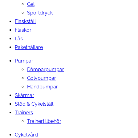
Gel
Sportdryck
Flaskställ
Flaskor
Lås
Pakethållare
Pumpar
Dämparpumpar
Golvpumpar
Handpumpar
Skärmar
Stöd & Cykelställ
Trainers
Trainertillbehör
Cykelvård