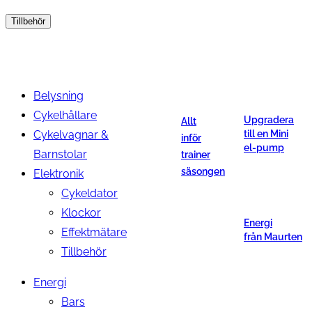
Tillbehör
Belysning
Cykelhållare
Upgradera
Allt
Cykelvagnar &
till en Mini
inför
el-pump
Barnstolar
trainer
säsongen
Elektronik
Cykeldator
Klockor
Energi
Effektmätare
från Maurten
Tillbehör
Energi
Bars