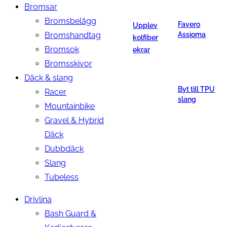
Bromsar
Bromsbelägg
Favero
Upplev
Bromshandtag
Assioma
kolfiber
Bromsok
ekrar
Bromsskivor
Däck & slang
Byt till TPU
Racer
slang
Mountainbike
Gravel & Hybrid
Däck
Dubbdäck
Slang
Tubeless
Drivlina
Bash Guard &