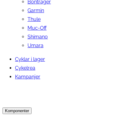
Bontrager
Garmin
Thule
Muc-Off
Shimano
Umara
Cyklar i lager
Cykelrea
Kampanjer
Komponenter