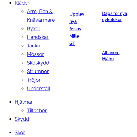
Kläder
Arm, Ben &
Dags för nya
Upplev
Knävärmare
cykelskor
nya
Byxor
Assos
Mille
Handskar
GT
Jackor
Allt inom
Mössor
Hjälm
Skoskydd
Strumpor
Tröjor
Underställ
Hjälmar
Tillbehör
Skydd
Skor