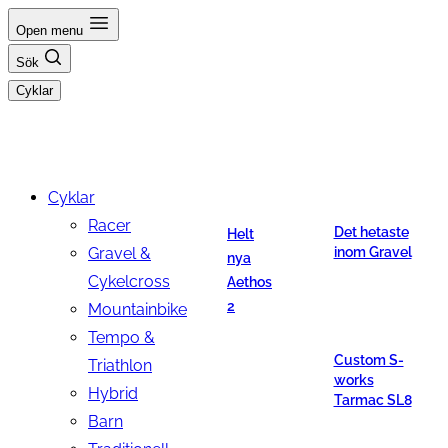
Hoppa
Open menu
till
Sök
innehåll
Cyklar
Cyklar
Racer
Det hetaste
Helt
Gravel &
inom Gravel
nya
Cykelcross
Aethos
2
Mountainbike
Tempo &
Custom S-
Triathlon
works
Hybrid
Tarmac SL8
Barn