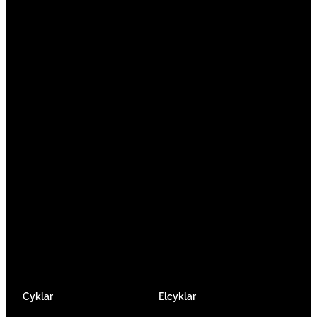
Vi är en passionerad cykelbutik som drivs av
att ge en cykelupplevelse utöver det vanliga.
Vi består av ett härligt gäng cykelnördar som
älskar cykling precis som du.
Facebook
Instagram
YouTube
Cyklar
Elcyklar