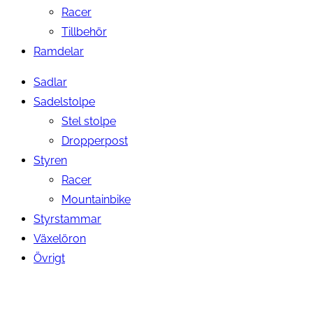
Racer
Tillbehör
Ramdelar
Sadlar
Sadelstolpe
Stel stolpe
Dropperpost
Styren
Racer
Mountainbike
Styrstammar
Växelöron
Övrigt