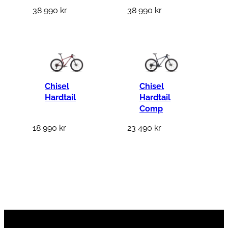
:
38 990
kr
38 990
kr
1
3
1
9
9
Chisel
Chisel
Hardtail
Hardtail
k
Comp
r
18 990
kr
23 490
kr
.