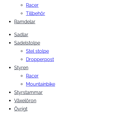
Racer
Tillbehör
Ramdelar
Sadlar
Sadelstolpe
Stel stolpe
Dropperpost
Styren
Racer
Mountainbike
Styrstammar
Växelöron
Övrigt