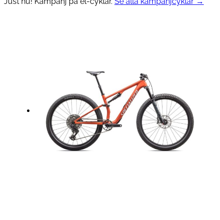
Just nu! Kampanj på el-cyklar.
Se alla kampanjcyklar →