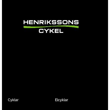
Vi är en passionerad cykelbutik som drivs av
att ge en cykelupplevelse utöver det vanliga.
Vi består av ett härligt gäng cykelnördar som
älskar cykling precis som du.
Facebook
Instagram
YouTube
Cyklar
Elcyklar