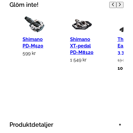
Glöm inte!
Shimano
Shimano
Thule
PD-M520
XT-pedal
EasyF
PD-M8120
3 3-Bi
599
kr
1 549
kr
13 199
k
D
10 35
e
t
u
r
s
p
Produktdetaljer
+
r