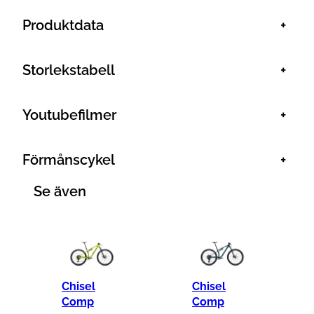
u
n
Produktdata
+
g
l
Storlekstabell
+
i
g
Youtubefilmer
+
a
p
Förmånscykel
+
r
i
Se även
s
e
t
v
a
Chisel
Chisel
r
Comp
Comp