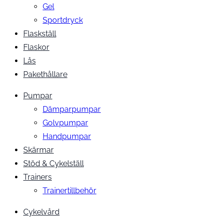
Gel
Sportdryck
Flaskställ
Flaskor
Lås
Pakethållare
Pumpar
Dämparpumpar
Golvpumpar
Handpumpar
Skärmar
Stöd & Cykelställ
Trainers
Trainertillbehör
Cykelvård