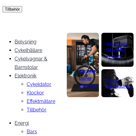
Tillbehör
Belysning
Upgradera
Cykelhållare
till en Mini
el-pump
Cykelvagnar &
Barnstolar
Allt inför
Elektronik
trainer
Energi
Cykeldator
säsongen
från Maurten
Klockor
Effektmätare
Tillbehör
Energi
Bars