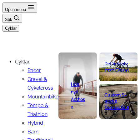
Hoppa
Open menu
till
Sök
innehåll
Cyklar
Cyklar
Det hetaste
Racer
inom Gravel
Gravel &
Helt
Cykelcross
nya
Custom S-
Mountainbike
Aethos
works
Tempo &
2
Tarmac SL8
Triathlon
Hybrid
Barn