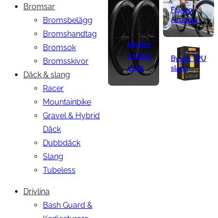
Bromsar
Favero
Bromsbelägg
Assioma
Bromshandtag
Upplev
Bromsok
kolfiber
Byt till TPU
Bromsskivor
ekrar
slang
Däck & slang
Racer
Mountainbike
Gravel & Hybrid
Däck
Dubbdäck
Slang
Tubeless
Drivlina
Bash Guard &