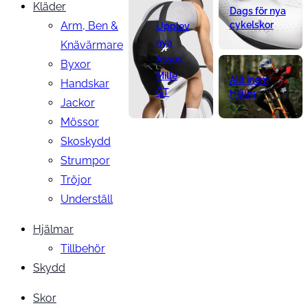
Kläder
Dags för nya
Arm, Ben &
cykelskor
Upplev
nya
Knävärmare
Assos
Byxor
Mille
Allt inom
Handskar
GT
Hjälm
Jackor
Mössor
Skoskydd
Strumpor
Tröjor
Underställ
Hjälmar
Tillbehör
Skydd
Skor