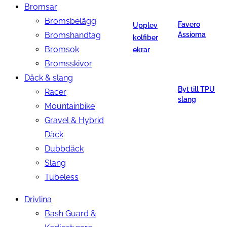
Bromsar
Bromsbelägg
Favero
Upplev
Bromshandtag
Assioma
kolfiber
Bromsok
ekrar
Bromsskivor
Däck & slang
Byt till TPU
Racer
slang
Mountainbike
Gravel & Hybrid
Däck
Dubbdäck
Slang
Tubeless
Drivlina
Bash Guard &