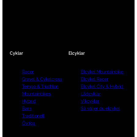
älskar cykling precis som du.
Facebook
Instagram
YouTube
Cyklar
Elcyklar
Racer
Elcykel Mountainbike
Gravel & Cykelcross
Elcykel Racer
Tempo & Triathlon
Elcykel City & Hybrid
Mountainbikes
Lådcyklar
Hybrid
Vikcyklar
Barn
Så väljer du elcykel
Traditionell
Övriga