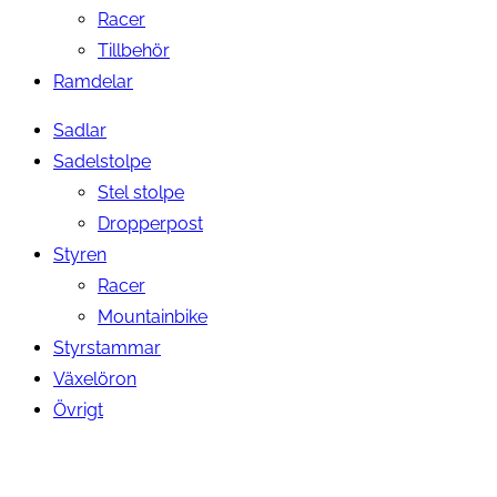
Racer
Tillbehör
Ramdelar
Sadlar
Sadelstolpe
Stel stolpe
Dropperpost
Styren
Racer
Mountainbike
Styrstammar
Växelöron
Övrigt