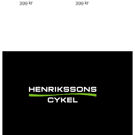
399
kr
399
kr
Vi är en passionerad cykelbutik som drivs av
att ge en cykelupplevelse utöver det vanliga.
Vi består av ett härligt gäng cykelnördar som