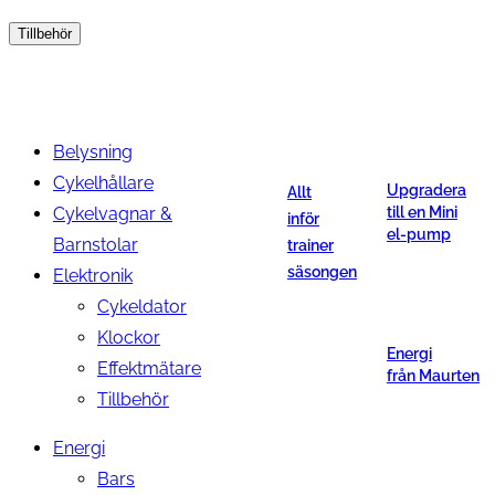
Tillbehör
Belysning
Cykelhållare
Upgradera
Allt
Cykelvagnar &
till en Mini
inför
el-pump
Barnstolar
trainer
säsongen
Elektronik
Cykeldator
Klockor
Energi
Effektmätare
från Maurten
Tillbehör
Energi
Bars