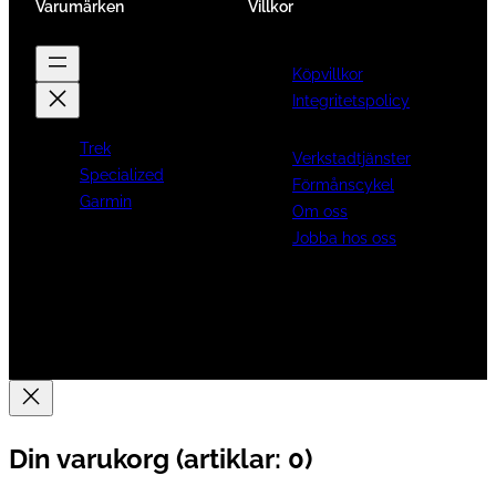
Varumärken
Villkor
Köpvillkor
Integritetspolicy
Trek
Verkstadtjänster
Specialized
Förmånscykel
Garmin
Om oss
Jobba hos oss
Din varukorg
(artiklar: 0)