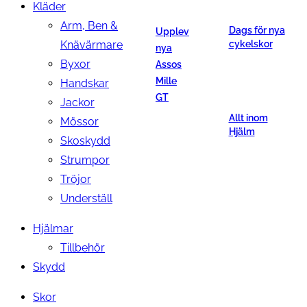
Kläder
Arm, Ben &
Dags för nya
Upplev
Knävärmare
cykelskor
nya
Byxor
Assos
Mille
Handskar
GT
Jackor
Allt inom
Mössor
Hjälm
Skoskydd
Strumpor
Tröjor
Underställ
Hjälmar
Tillbehör
Skydd
Skor