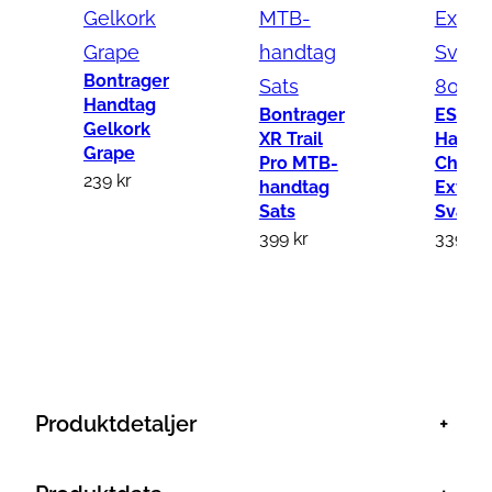
Bontrager
Handtag
Bontrager
ESI
Gelkork
XR Trail
Handt
Grape
Pro MTB-
Chunk
239
kr
handtag
Extra
Sats
Svart 
399
kr
339
kr
Produktdetaljer
+