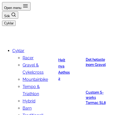
Hoppa
Open menu
till
Sök
innehåll
Cyklar
Cyklar
Racer
Det hetaste
Helt
Gravel &
inom Gravel
nya
Cykelcross
Aethos
2
Mountainbike
Tempo &
Custom S-
Triathlon
works
Hybrid
Tarmac SL8
Barn