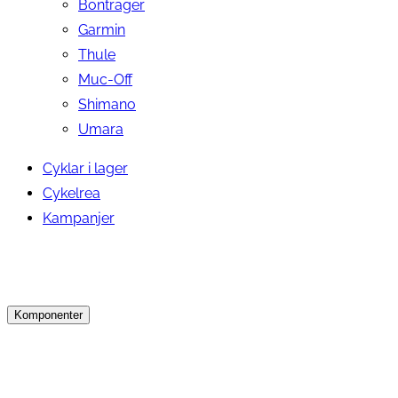
Bontrager
Garmin
Thule
Muc-Off
Shimano
Umara
Cyklar i lager
Cykelrea
Kampanjer
Komponenter