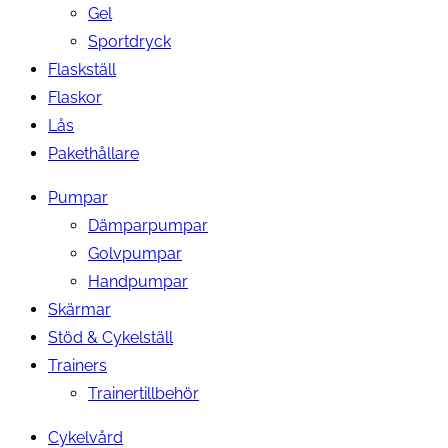
Gel
Sportdryck
Flaskställ
Flaskor
Lås
Pakethållare
Pumpar
Dämparpumpar
Golvpumpar
Handpumpar
Skärmar
Stöd & Cykelställ
Trainers
Trainertillbehör
Cykelvård