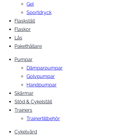
Gel
Sportdryck
Flaskställ
Flaskor
Lås
Pakethållare
Pumpar
Dämparpumpar
Golvpumpar
Handpumpar
Skärmar
Stöd & Cykelställ
Trainers
Trainertillbehör
Cykelvård