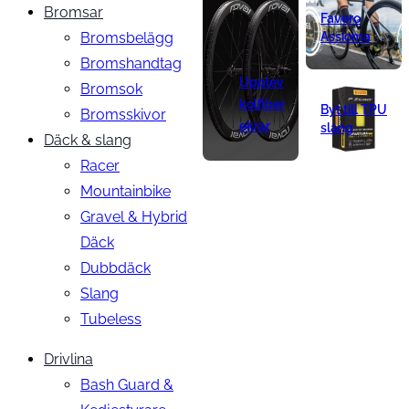
Bromsar
Favero
Bromsbelägg
Assioma
Bromshandtag
Upplev
Bromsok
kolfiber
Byt till TPU
Bromsskivor
ekrar
slang
Däck & slang
Racer
Mountainbike
Gravel & Hybrid
Däck
Dubbdäck
Slang
Tubeless
Drivlina
Bash Guard &