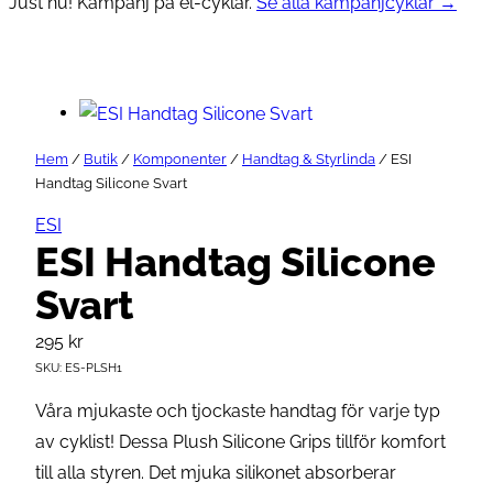
Just nu! Kampanj på el-cyklar.
Se alla kampanjcyklar →
Hem
/
Butik
/
Komponenter
/
Handtag & Styrlinda
/ ESI
Handtag Silicone Svart
ESI
ESI Handtag Silicone
Svart
295
kr
SKU:
ES-PLSH1
Våra mjukaste och tjockaste handtag för varje typ
av cyklist! Dessa Plush Silicone Grips tillför komfort
till alla styren. Det mjuka silikonet absorberar