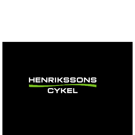
Vi är en passionerad cykelbutik som drivs av
att ge en cykelupplevelse utöver det vanliga.
Vi består av ett härligt gäng cykelnördar som
älskar cykling precis som du.