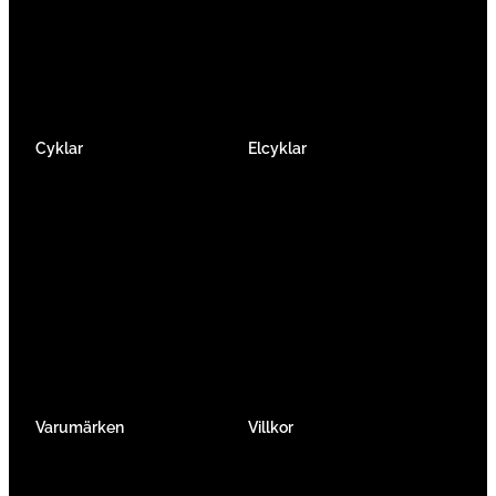
Facebook
Instagram
YouTube
Cyklar
Elcyklar
Racer
Elcykel Mountainbike
Gravel & Cykelcross
Elcykel Racer
Tempo & Triathlon
Elcykel City & Hybrid
Mountainbikes
Lådcyklar
Hybrid
Vikcyklar
Barn
Så väljer du elcykel
Traditionell
Övriga
Varumärken
Villkor
Köpvillkor