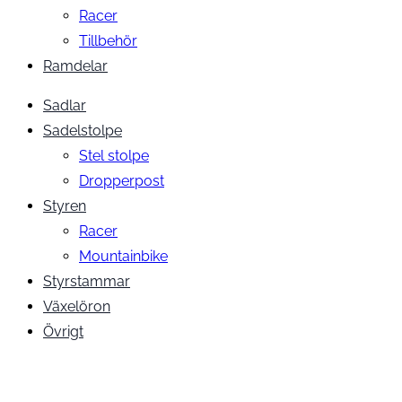
Racer
Tillbehör
Ramdelar
Sadlar
Sadelstolpe
Stel stolpe
Dropperpost
Styren
Racer
Mountainbike
Styrstammar
Växelöron
Övrigt