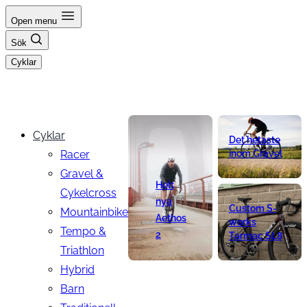
Hoppa
Open menu
till
Sök
innehåll
Cyklar
Cyklar
Det hetaste
Racer
inom Gravel
Gravel &
Helt
Cykelcross
nya
Custom S-
Mountainbike
Aethos
works
Tempo &
2
Tarmac SL8
Triathlon
Hybrid
Barn