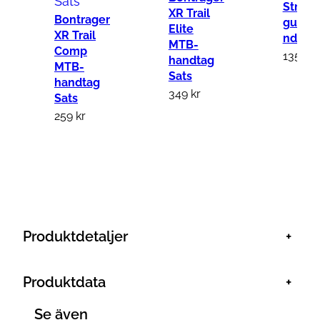
Stripe
c
XR Trail
Bontrager
gummi
Elite
o
XR Trail
ndtag
MTB-
n
Comp
135
kr
handtag
MTB-
e
Sats
handtag
S
349
kr
Sats
v
259
kr
a
r
t
m
ä
n
Produktdetaljer
+
g
d
Produktdata
+
Se även