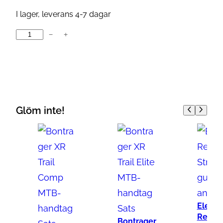
I lager, leverans 4-7 dagar
−
+
E
S
I
H
a
n
Glöm inte!
d
t
a
g
S
i
l
Electr
i
Retro
Bontrager