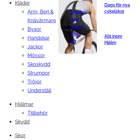
Kläder
Dags för nya
Arm, Ben &
cykelskor
Upplev
nya
Knävärmare
Assos
Byxor
Mille
Allt inom
Handskar
GT
Hjälm
Jackor
Mössor
Skoskydd
Strumpor
Tröjor
Underställ
Hjälmar
Tillbehör
Skydd
Skor