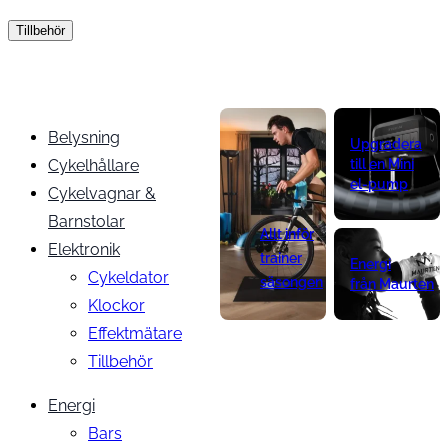
Tillbehör
Belysning
Upgradera
Cykelhållare
till en Mini
el-pump
Cykelvagnar &
Barnstolar
Allt inför
Elektronik
trainer
Energi
Cykeldator
säsongen
från Maurten
Klockor
Effektmätare
Tillbehör
Energi
Bars