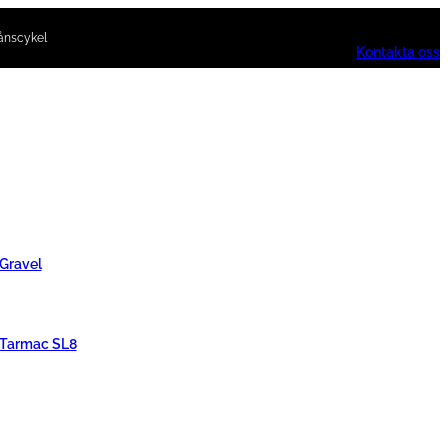
ånscykel
Kontakta oss
 Gravel
 Tarmac SL8