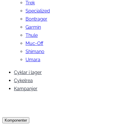
Trek
Specialized
Bontrager
Garmin
Thule
Muc-Off
Shimano
Umara
Cyklar i lager
Cykelrea
Kampanjer
Komponenter