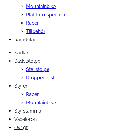
Mountainbike
Plattformspedaler
Racer
Tillbehör
Ramdelar
Sadlar
Sadelstolpe
Stel stolpe
Dropperpost
Styren
Racer
Mountainbike
Styrstammar
Växelöron
Övrigt