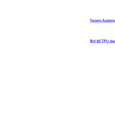
Favero Assiom
Byt till TPU sl