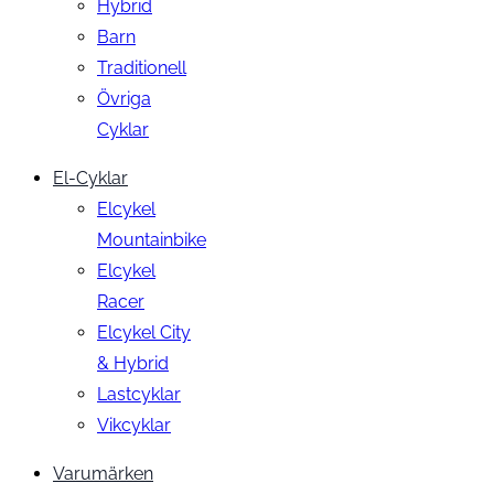
Hybrid
Barn
Traditionell
Övriga
Cyklar
El-Cyklar
Elcykel
Mountainbike
Elcykel
Racer
Elcykel City
& Hybrid
Lastcyklar
Vikcyklar
Varumärken