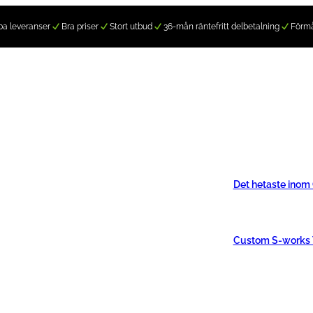
a leveranser
Bra priser
Stort utbud
36-mån räntefritt delbetalning
Förm
Det hetaste inom
Custom S-works