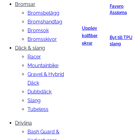
Bromsar
Favero
Bromsbelägg
Assioma
Bromshandtag
Upplev
Bromsok
kolfiber
Byt till TPU
Bromsskivor
ekrar
slang
Däck & slang
Racer
Mountainbike
Gravel & Hybrid
Däck
Dubbdäck
Slang
Tubeless
Drivlina
Bash Guard &