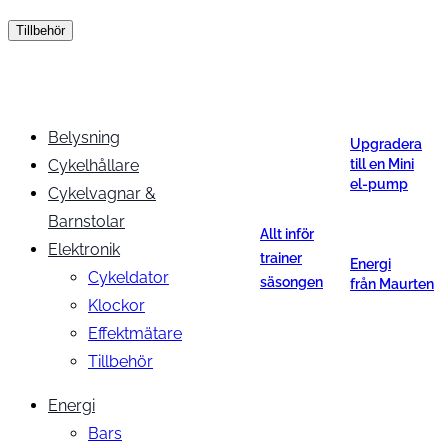
Tillbehör
Belysning
Upgradera
Cykelhållare
till en Mini
el-pump
Cykelvagnar &
Barnstolar
Allt inför
Elektronik
trainer
Energi
Cykeldator
säsongen
från Maurten
Klockor
Effektmätare
Tillbehör
Energi
Bars