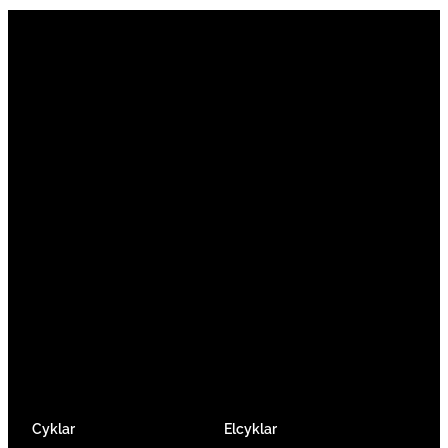
Vi är en passionerad cykelbutik som drivs av
att ge en cykelupplevelse utöver det vanliga.
Vi består av ett härligt gäng cykelnördar som
älskar cykling precis som du.
Facebook
Instagram
YouTube
Cyklar
Elcyklar