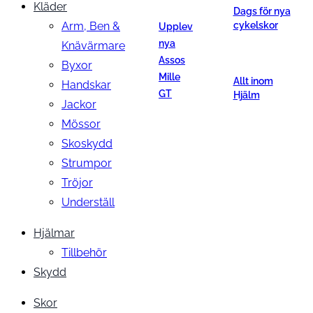
Kläder
Dags för nya
Arm, Ben &
cykelskor
Upplev
nya
Knävärmare
Assos
Byxor
Mille
Allt inom
Handskar
GT
Hjälm
Jackor
Mössor
Skoskydd
Strumpor
Tröjor
Underställ
Hjälmar
Tillbehör
Skydd
Skor