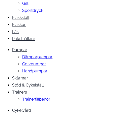
Gel
Sportdryck
Flaskställ
Flaskor
Lås
Pakethållare
Pumpar
Dämparpumpar
Golvpumpar
Handpumpar
Skärmar
Stöd & Cykelställ
Trainers
Trainertillbehör
Cykelvård