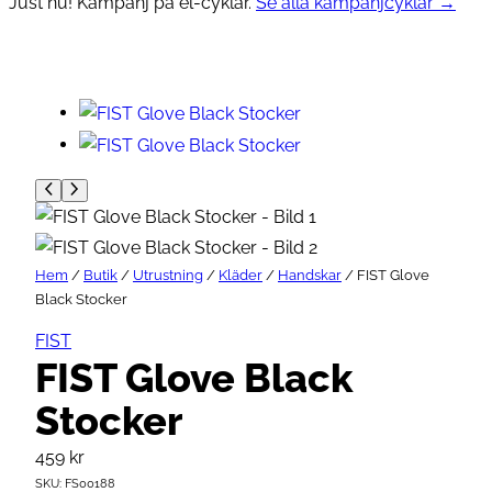
Just nu! Kampanj på el-cyklar.
Se alla kampanjcyklar →
Hem
/
Butik
/
Utrustning
/
Kläder
/
Handskar
/ FIST Glove
Black Stocker
FIST
FIST Glove Black
Stocker
459
kr
SKU:
FS00188