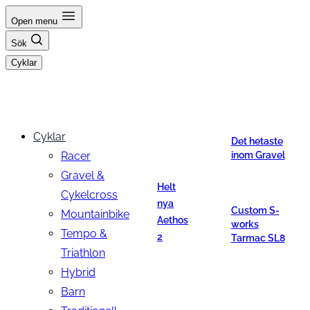
Hoppa
Open menu
till
Sök
innehåll
Cyklar
Cyklar
Det hetaste
Racer
inom Gravel
Gravel &
Helt
Cykelcross
nya
Custom S-
Mountainbike
Aethos
works
Tempo &
2
Tarmac SL8
Triathlon
Hybrid
Barn