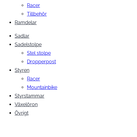
Racer
Tillbehör
Ramdelar
Sadlar
Sadelstolpe
Stel stolpe
Dropperpost
Styren
Racer
Mountainbike
Styrstammar
Växelöron
Övrigt