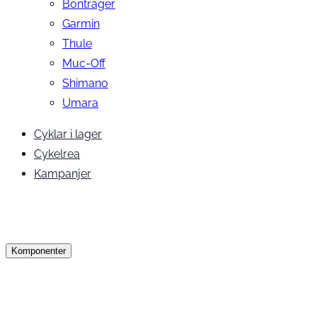
Bontrager
Garmin
Thule
Muc-Off
Shimano
Umara
Cyklar i lager
Cykelrea
Kampanjer
Komponenter