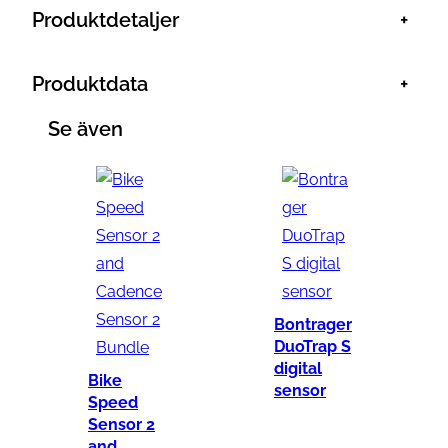
o
Produktdetaljer
+
n
t
Produktdata
+
r
a
Se även
g
e
r
B
l
e
n
Bontrager
d
DuoTrap S
digital
r
Bike
sensor
/
Speed
Sensor 2
B
and