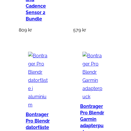
M
Cadence
C
Sensor 2
)
Bundle
m
809
kr
579
kr
ä
n
g
d
Bontrager
Pro Blendr
Bontrager
Garmin
Pro Blendr
adapterpu
datorfäste