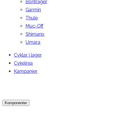
Bontrager
Garmin
Thule
Muc-Off
Shimano
Umara
Cyklar i lager
Cykelrea
Kampanjer
Komponenter