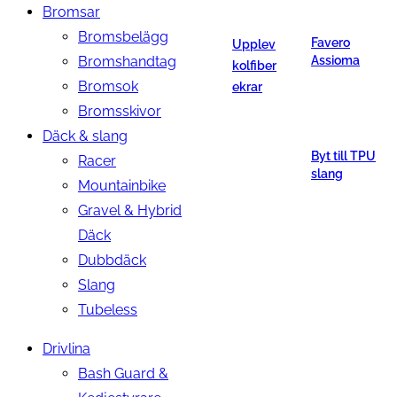
Bromsar
Bromsbelägg
Favero
Upplev
Bromshandtag
Assioma
kolfiber
Bromsok
ekrar
Bromsskivor
Däck & slang
Byt till TPU
Racer
slang
Mountainbike
Gravel & Hybrid
Däck
Dubbdäck
Slang
Tubeless
Drivlina
Bash Guard &