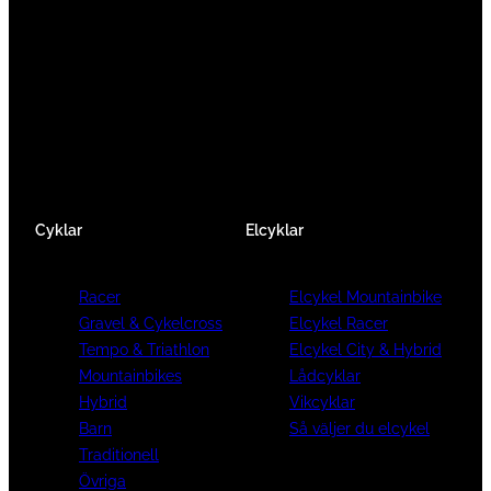
Vi består av ett härligt gäng cykelnördar som
älskar cykling precis som du.
Facebook
Instagram
YouTube
Cyklar
Elcyklar
Racer
Elcykel Mountainbike
Gravel & Cykelcross
Elcykel Racer
Tempo & Triathlon
Elcykel City & Hybrid
Mountainbikes
Lådcyklar
Hybrid
Vikcyklar
Barn
Så väljer du elcykel
Traditionell
Övriga