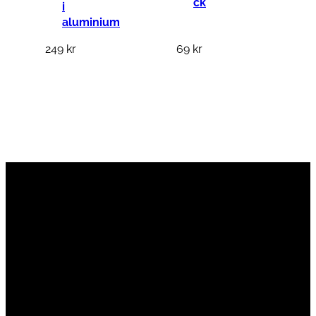
ck
i
aluminium
249
kr
69
kr
Vi är en passionerad cykelbutik som drivs av
att ge en cykelupplevelse utöver det vanliga.