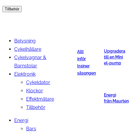
Tillbehör
Belysning
Cykelhållare
Upgradera
Allt
Cykelvagnar &
till en Mini
inför
el-pump
Barnstolar
trainer
säsongen
Elektronik
Cykeldator
Klockor
Energi
Effektmätare
från Maurten
Tillbehör
Energi
Bars