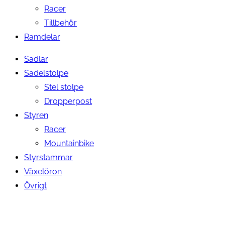
Racer
Tillbehör
Ramdelar
Sadlar
Sadelstolpe
Stel stolpe
Dropperpost
Styren
Racer
Mountainbike
Styrstammar
Växelöron
Övrigt