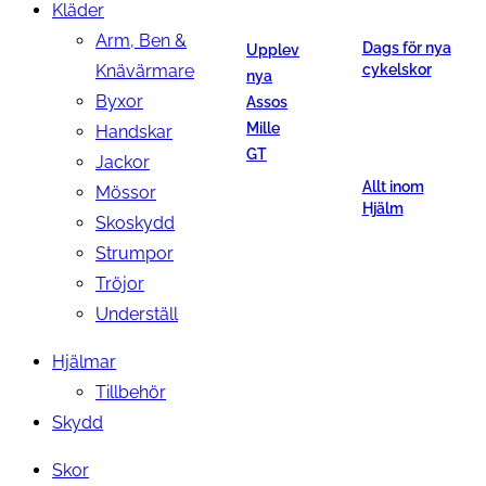
Kläder
Arm, Ben &
Dags för nya
Upplev
Knävärmare
cykelskor
nya
Byxor
Assos
Mille
Handskar
GT
Jackor
Allt inom
Mössor
Hjälm
Skoskydd
Strumpor
Tröjor
Underställ
Hjälmar
Tillbehör
Skydd
Skor