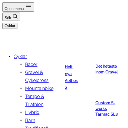
Hoppa
Open menu
till
Sök
innehåll
Cyklar
Cyklar
Racer
Det hetaste
Helt
Gravel &
inom Gravel
nya
Cykelcross
Aethos
2
Mountainbike
Tempo &
Custom S-
Triathlon
works
Hybrid
Tarmac SL8
Barn