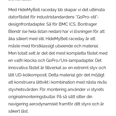
Med HideMyBell raceday bb skapar vi det ultimata
datorfästet för industristandardens ”GoPro-stil”-
designfrontadapter. Så för BMC ICS, Bontrager
Blendr (se hela listan nedan) har vi lösningen för att
åka säkert med stil. HideMyBell raceday är ett
måste med förstklassigt utseende och material.
Men totalt sett är det det mest kompletta fästet med
en valfri klocka och GoPro/Uni-lampadapter. Det
innovativa fästet är tillverkat av en extremt styv och
lätt UD-kolkomposit. Detta material gör det möjligt
att konstruera lättvikt i kombination med nästa nivås
styvhetsvärden. För montering använder vi styrets
originalmonteringsbultar. På så sätt sitter din
navigering aerodynamiskt framför ditt styre och är
säkert låst.