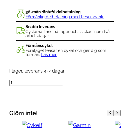
36-mån räntefri delbetalning
Förmånlig delbetalning med Resursbank.
Snabb leverans
Cyklarna finns på lager och skickas inom två
arbetsdagar
Förmånscykel
Företaget leasar en cykel och ger dig som
förmån.
Läs mer
I lager, leverans 4-7 dagar
−
+
H
i
d
e
Glöm inte!
M
y