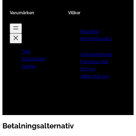
Varumärken
Villkor
Köpvillkor
Integritetspolicy
Trek
Verkstadtjänster
Specialized
Förmånscykel
Garmin
Om oss
Jobba hos oss
Betalningsalternativ