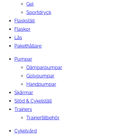
Gel
Sportdryck
Flaskställ
Flaskor
Lås
Pakethållare
Pumpar
Dämparpumpar
Golvpumpar
Handpumpar
Skärmar
Stöd & Cykelställ
Trainers
Trainertillbehör
Cykelvård