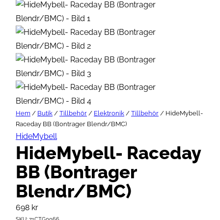
Hem
/
Butik
/
Tillbehör
/
Elektronik
/
Tillbehör
/ HideMybell-
Raceday BB (Bontrager Blendr/BMC)
HideMybell
HideMybell- Raceday
BB (Bontrager
Blendr/BMC)
698
kr
SKU:
71CTG0066