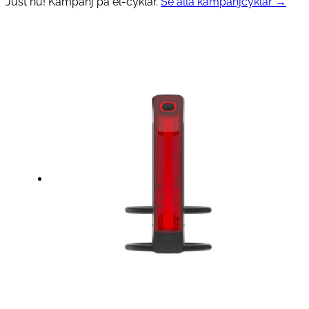
Just nu! Kampanj på el-cyklar.
Se alla kampanjcyklar →