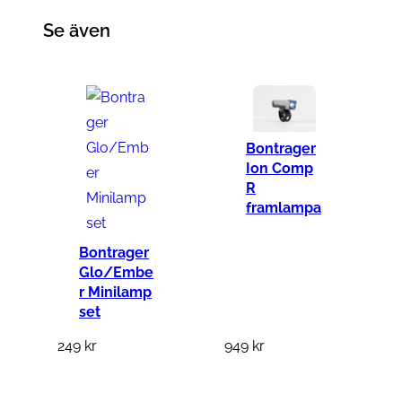
n
Se även
g
d
Bontrager
Ion Comp
R
framlampa
Bontrager
Glo/Embe
r Minilamp
set
249
kr
949
kr