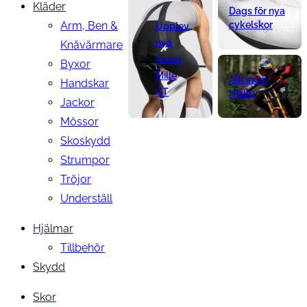
Kläder
Dags för nya
Arm, Ben &
cykelskor
Upplev
nya
Knävärmare
Assos
Byxor
Mille
Allt inom
Handskar
GT
Hjälm
Jackor
Mössor
Skoskydd
Strumpor
Tröjor
Underställ
Hjälmar
Tillbehör
Skydd
Skor