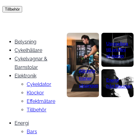
Tillbehör
Belysning
Upgradera
Cykelhållare
till en Mini
el-pump
Cykelvagnar &
Barnstolar
Allt inför
Elektronik
trainer
Energi
Cykeldator
säsongen
från Maurten
Klockor
Effektmätare
Tillbehör
Energi
Bars