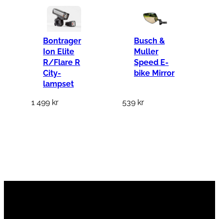
Bontrager
Busch &
Ion Elite
Muller
R/Flare R
Speed E-
City-
bike Mirror
lampset
1 499
kr
539
kr