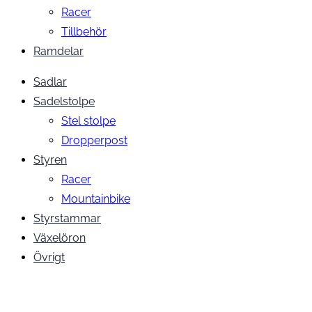
Racer
Tillbehör
Ramdelar
Sadlar
Sadelstolpe
Stel stolpe
Dropperpost
Styren
Racer
Mountainbike
Styrstammar
Växelöron
Övrigt