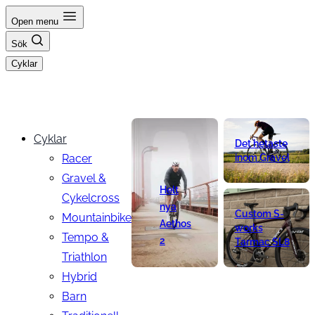
Hoppa
Open menu
till
Sök
innehåll
Cyklar
Cyklar
Det hetaste
Racer
inom Gravel
Gravel &
Helt
Cykelcross
nya
Custom S-
Mountainbike
Aethos
works
Tempo &
2
Tarmac SL8
Triathlon
Hybrid
Barn