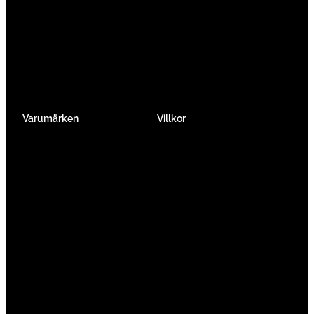
Tempo & Triathlon
Elcykel City & Hybrid
Mountainbikes
Lådcyklar
Hybrid
Vikcyklar
Barn
Så väljer du elcykel
Traditionell
Övriga
Varumärken
Villkor
Köpvillkor
Integritetspolicy
Verkstadtjänster
Förmånscykel
Om oss
Jobba hos oss