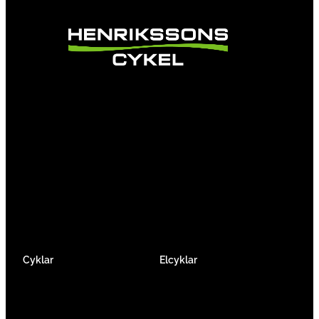
Vi är en passionerad cykelbutik som drivs av
att ge en cykelupplevelse utöver det vanliga.
Vi består av ett härligt gäng cykelnördar som
älskar cykling precis som du.
Facebook
Instagram
YouTube
Cyklar
Elcyklar
Racer
Elcykel Mountainbike
Gravel & Cykelcross
Elcykel Racer