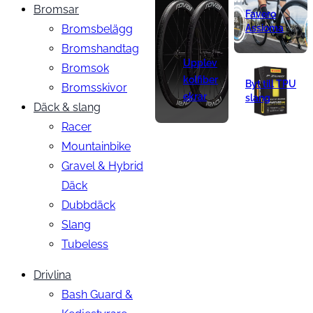
Bromsar
Favero
Bromsbelägg
Assioma
Bromshandtag
Upplev
Bromsok
kolfiber
Byt till TPU
Bromsskivor
ekrar
slang
Däck & slang
Racer
Mountainbike
Gravel & Hybrid
Däck
Dubbdäck
Slang
Tubeless
Drivlina
Bash Guard &