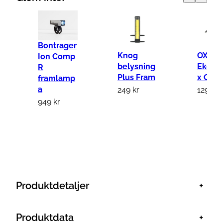
l
y
s
Bontrager
n
Knog
OXC
Ion Comp
i
belysning
Ekerre
R
n
Plus Fram
x Clip
framlamp
a
249
kr
129
kr
g
949
kr
P
l
u
s
B
a
Produktdetaljer
+
k
m
ä
Produktdata
+