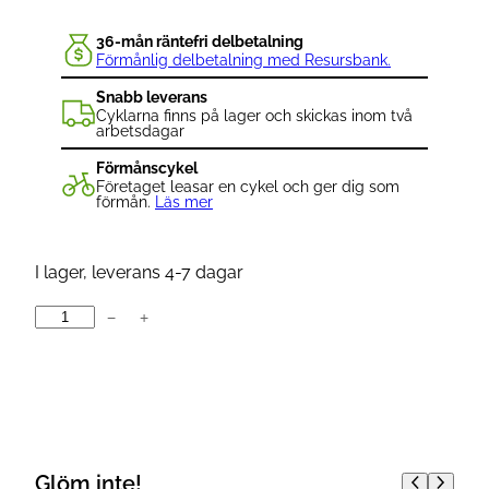
36-mån räntefri delbetalning
Förmånlig delbetalning med Resursbank.
Snabb leverans
Cyklarna finns på lager och skickas inom två
arbetsdagar
Förmånscykel
Företaget leasar en cykel och ger dig som
förmån.
Läs mer
I lager, leverans 4-7 dagar
−
+
K
n
o
g
b
e
Glöm inte!