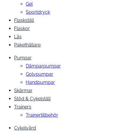
Gel
Sportdryck
Flaskställ
Flaskor
Lås
Pakethållare
Pumpar
Dämparpumpar
Golvpumpar
Handpumpar
Skärmar
Stöd & Cykelställ
Trainers
Trainertillbehör
Cykelvård