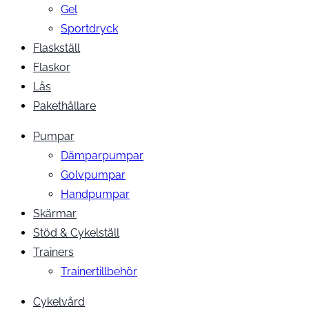
Gel
Sportdryck
Flaskställ
Flaskor
Lås
Pakethållare
Pumpar
Dämparpumpar
Golvpumpar
Handpumpar
Skärmar
Stöd & Cykelställ
Trainers
Trainertillbehör
Cykelvård