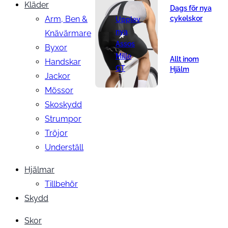
Kläder
Dags för nya
Arm, Ben &
cykelskor
Upplev
nya
Knävärmare
Assos
Byxor
Mille
Allt inom
Handskar
GT
Hjälm
Jackor
Mössor
Skoskydd
Strumpor
Tröjor
Underställ
Hjälmar
Tillbehör
Skydd
Skor