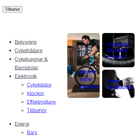
Tillbehör
Belysning
Upgradera
Cykelhållare
till en Mini
el-pump
Cykelvagnar &
Barnstolar
Allt inför
Elektronik
trainer
Energi
Cykeldator
säsongen
från Maurten
Klockor
Effektmätare
Tillbehör
Energi
Bars