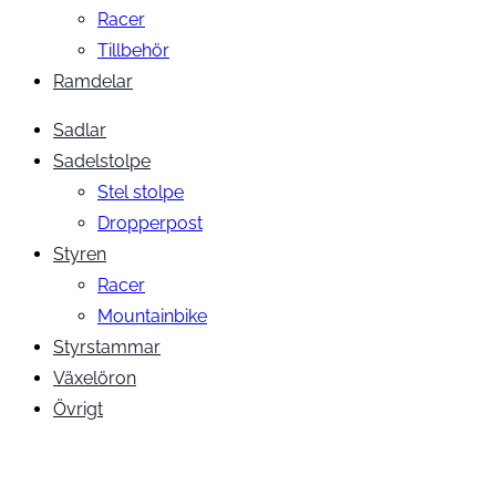
Racer
Tillbehör
Ramdelar
Sadlar
Sadelstolpe
Stel stolpe
Dropperpost
Styren
Racer
Mountainbike
Styrstammar
Växelöron
Övrigt