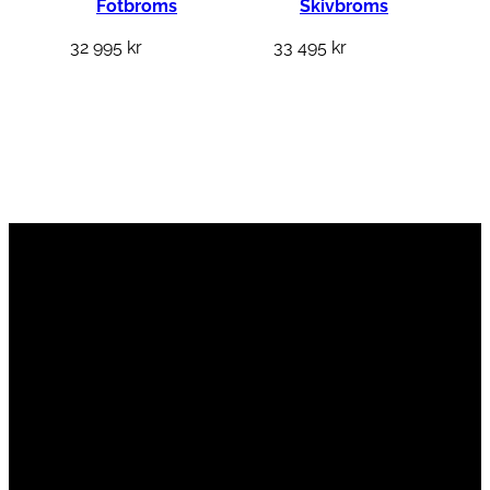
Fotbroms
Skivbroms
32 995
kr
33 495
kr
Vi är en passionerad cykelbutik som drivs av
att ge en cykelupplevelse utöver det vanliga.
Vi består av ett härligt gäng cykelnördar som