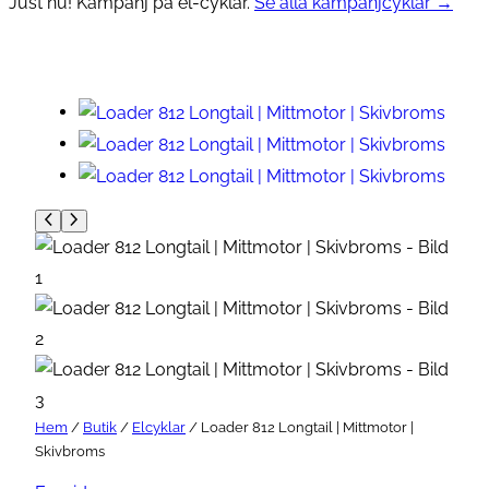
Just nu! Kampanj på el-cyklar.
Se alla kampanjcyklar →
Hem
/
Butik
/
Elcyklar
/ Loader 812 Longtail | Mittmotor |
Skivbroms