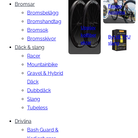
Bromsar
Favero
Bromsbelägg
Assioma
Bromshandtag
Upplev
Bromsok
kolfiber
Byt till TPU
Bromsskivor
ekrar
slang
Däck & slang
Racer
Mountainbike
Gravel & Hybrid
Däck
Dubbdäck
Slang
Tubeless
Drivlina
Bash Guard &