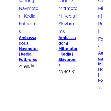
Ambassa
Ambassa
dor 3
dor 4
Navmotor
Mittmotor
Ambas
| Kedja |
| Kedja |
dor 4
Fotbroms
Skivbrom
Mittmo
s
21 995
kr
| Remd
33 495
kr
|
Fotbr
35 49