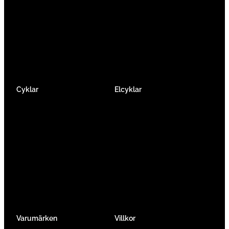
älskar cykling precis som du.
Facebook
Instagram
YouTube
Cyklar
Elcyklar
Racer
Elcykel Mountainbike
Gravel & Cykelcross
Elcykel Racer
Tempo & Triathlon
Elcykel City & Hybrid
Mountainbikes
Lådcyklar
Hybrid
Vikcyklar
Barn
Så väljer du elcykel
Traditionell
Övriga
Varumärken
Villkor