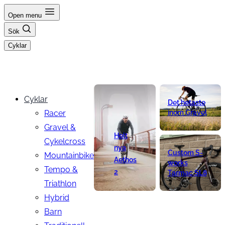
Hoppa
Open menu
till
Sök
innehåll
Cyklar
Cyklar
Det hetaste
Racer
inom Gravel
Gravel &
Helt
Cykelcross
nya
Custom S-
Mountainbike
Aethos
works
Tempo &
2
Tarmac SL8
Triathlon
Hybrid
Barn