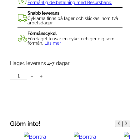
Förmånlig delbetalning med Resursbank.
Snabb leverans
Cyklarna finns på lager och skickas inom två
arbetsdagar
Förmånscykel
Företaget leasar en cykel och ger dig som
förmån.
Läs mer
I lager, leverans 4-7 dagar
−
+
L
u
p
i
n
e
Glöm inte!
A
l