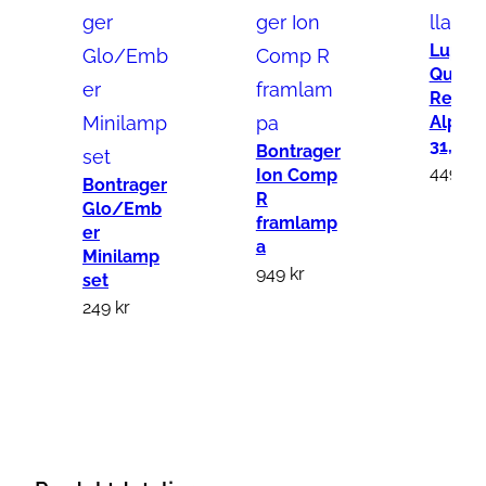
p
Lupin
h
Quick
a
Relea
B
Alpha
l
31,8m
Bontrager
449
kr
u
Ion Comp
Bontrager
R
e
Glo/Emb
framlamp
er
t
a
Minilamp
o
949
kr
set
o
249
kr
t
h
6
,
9
A