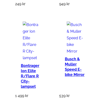
249
kr
949
kr
5
m
m
m
ä
n
g
d
Busch &
Muller
Bontrager
Speed E-
Ion Elite
bike Mirror
R/Flare R
City-
lampset
1 499
kr
539
kr