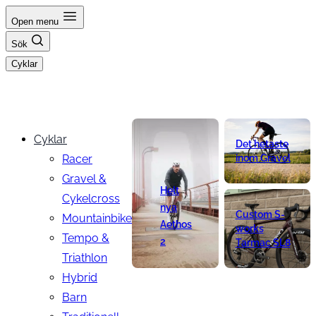
Hoppa
Open menu
till
Sök
innehåll
Cyklar
Cyklar
Det hetaste
Racer
inom Gravel
Gravel &
Helt
Cykelcross
nya
Custom S-
Mountainbike
Aethos
works
Tempo &
2
Tarmac SL8
Triathlon
Hybrid
Barn