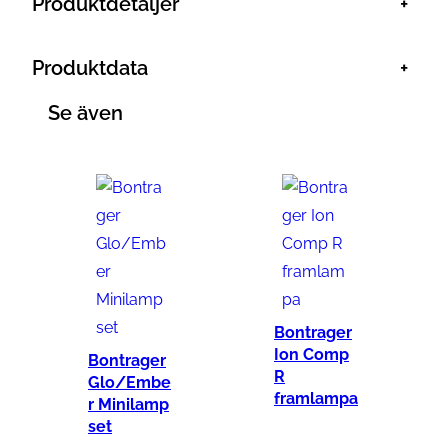
Produktdetaljer
+
h
/
Produktdata
+
9
9
Se även
W
h
S
m
a
r
t
c
Bontrager
Ion Comp
o
Bontrager
R
Glo/Embe
r
framlampa
r Minilamp
e
set
3