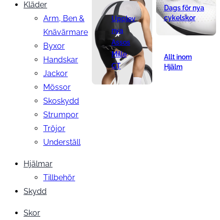
Kläder
Dags för nya
Arm, Ben &
cykelskor
Upplev
nya
Knävärmare
Assos
Byxor
Mille
Allt inom
Handskar
GT
Hjälm
Jackor
Mössor
Skoskydd
Strumpor
Tröjor
Underställ
Hjälmar
Tillbehör
Skydd
Skor