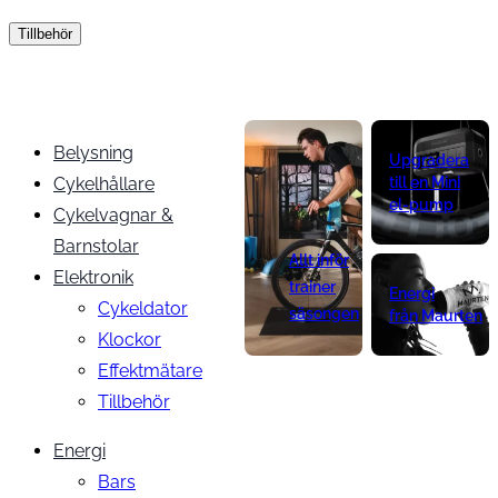
Tillbehör
Belysning
Upgradera
Cykelhållare
till en Mini
el-pump
Cykelvagnar &
Barnstolar
Allt inför
Elektronik
trainer
Energi
Cykeldator
säsongen
från Maurten
Klockor
Effektmätare
Tillbehör
Energi
Bars