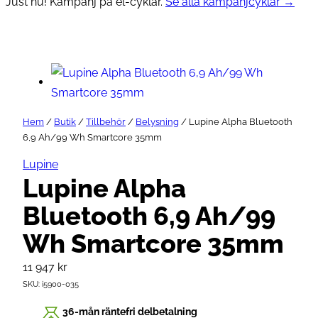
Just nu! Kampanj på el-cyklar.
Se alla kampanjcyklar →
Hem
/
Butik
/
Tillbehör
/
Belysning
/ Lupine Alpha Bluetooth
6,9 Ah/99 Wh Smartcore 35mm
Lupine
Lupine Alpha
Bluetooth 6,9 Ah/99
Wh Smartcore 35mm
11 947
kr
SKU:
i5900-035
36-mån räntefri delbetalning