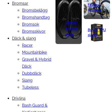
Bromsar
Favero
Bromsbelägg
Assioma
Bromshandtag
Upplev
Bromsok
kolfiber
Byt till TPU
Bromsskivor
ekrar
slang
Däck & slang
Racer
Mountainbike
Gravel & Hybrid
Däck
Dubbdäck
Slang
Tubeless
Drivlina
Bash Guard &