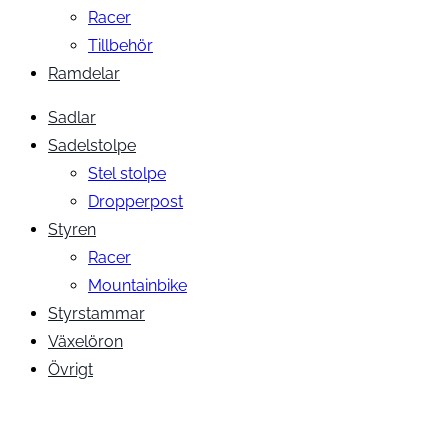
Racer
Tillbehör
Ramdelar
Sadlar
Sadelstolpe
Stel stolpe
Dropperpost
Styren
Racer
Mountainbike
Styrstammar
Växelöron
Övrigt