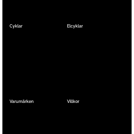
Cyklar
Elcyklar
Racer
Elcykel Mountainbike
Gravel & Cykelcross
Elcykel Racer
Tempo & Triathlon
Elcykel City & Hybrid
Mountainbikes
Lådcyklar
Hybrid
Vikcyklar
Barn
Så väljer du elcykel
Traditionell
Övriga
Varumärken
Villkor
Köpvillkor
Integritetspolicy
Verkstadtjänster