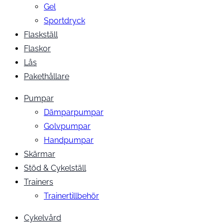
Gel
Sportdryck
Flaskställ
Flaskor
Lås
Pakethållare
Pumpar
Dämparpumpar
Golvpumpar
Handpumpar
Skärmar
Stöd & Cykelställ
Trainers
Trainertillbehör
Cykelvård