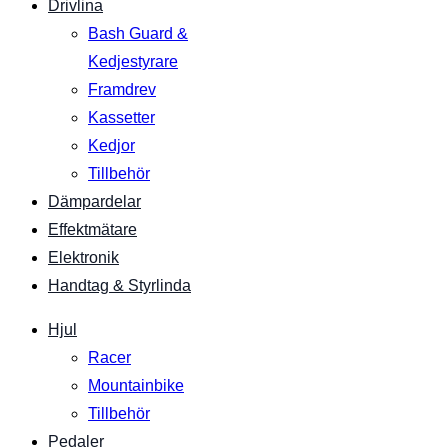
Drivlina
Bash Guard &
Kedjestyrare
Framdrev
Kassetter
Kedjor
Tillbehör
Dämpardelar
Effektmätare
Elektronik
Handtag & Styrlinda
Hjul
Racer
Mountainbike
Tillbehör
Pedaler