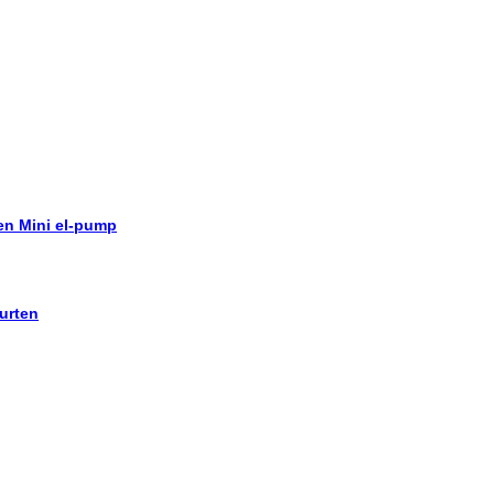
 en Mini el-pump
urten