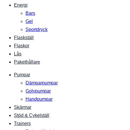
Energi
Bars
Gel
Sportdryck
Flaskställ
Flaskor
Lås
Pakethållare
Pumpar
Dämparpumpar
Golvpumpar
Handpumpar
Skärmar
Stöd & Cykelställ
Trainers