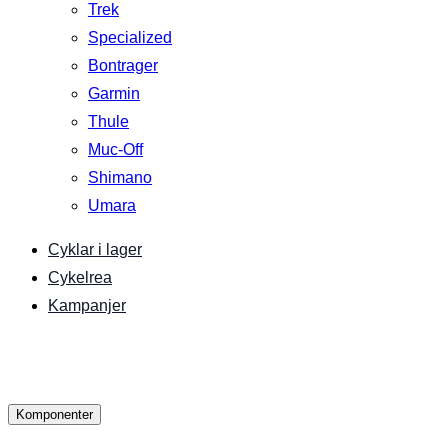
Trek
Specialized
Bontrager
Garmin
Thule
Muc-Off
Shimano
Umara
Cyklar i lager
Cykelrea
Kampanjer
Komponenter