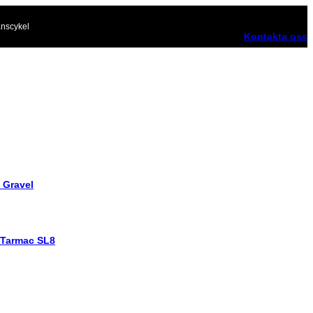
nscykel
Kontakta oss
 Gravel
 Tarmac SL8