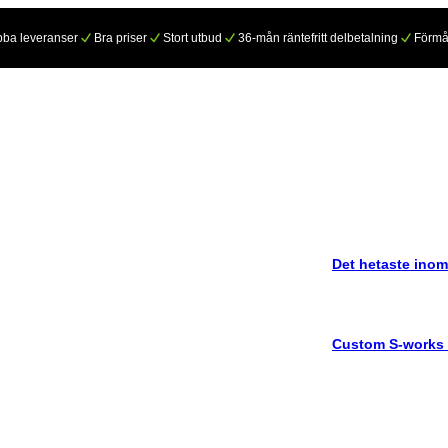
ba leveranser
Bra priser
Stort utbud
36-mån räntefritt delbetalning
Förmå
Det hetaste inom
Custom S-works