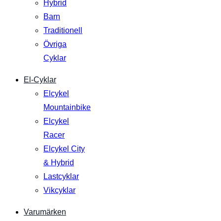
Hybrid
Barn
Traditionell
Övriga
Cyklar
El-Cyklar
Elcykel
Mountainbike
Elcykel
Racer
Elcykel City
& Hybrid
Lastcyklar
Vikcyklar
Varumärken