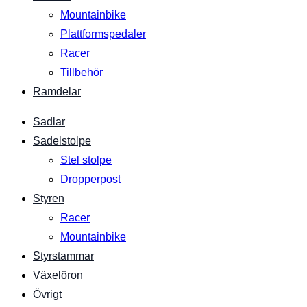
Mountainbike
Plattformspedaler
Racer
Tillbehör
Ramdelar
Sadlar
Sadelstolpe
Stel stolpe
Dropperpost
Styren
Racer
Mountainbike
Styrstammar
Växelöron
Övrigt