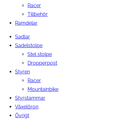
Racer
Tillbehör
Ramdelar
Sadlar
Sadelstolpe
Stel stolpe
Dropperpost
Styren
Racer
Mountainbike
Styrstammar
Växelöron
Övrigt