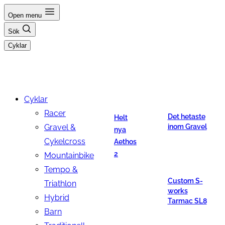
Hoppa
Open menu
till
Sök
innehåll
Cyklar
Cyklar
Racer
Det hetaste
Helt
Gravel &
inom Gravel
nya
Cykelcross
Aethos
2
Mountainbike
Tempo &
Custom S-
Triathlon
works
Hybrid
Tarmac SL8
Barn