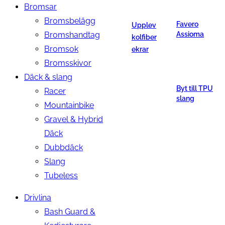
Bromsar
Bromsbelägg
Favero
Upplev
Bromshandtag
Assioma
kolfiber
Bromsok
ekrar
Bromsskivor
Däck & slang
Byt till TPU
Racer
slang
Mountainbike
Gravel & Hybrid
Däck
Dubbdäck
Slang
Tubeless
Drivlina
Bash Guard &