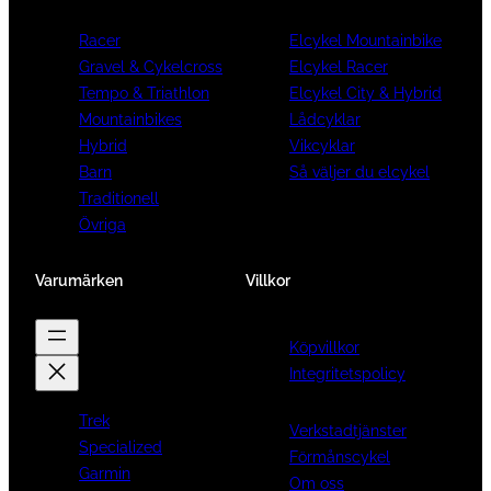
Racer
Elcykel Mountainbike
Gravel & Cykelcross
Elcykel Racer
Tempo & Triathlon
Elcykel City & Hybrid
Mountainbikes
Lådcyklar
Hybrid
Vikcyklar
Barn
Så väljer du elcykel
Traditionell
Övriga
Varumärken
Villkor
Köpvillkor
Integritetspolicy
Trek
Verkstadtjänster
Specialized
Förmånscykel
Garmin
Om oss