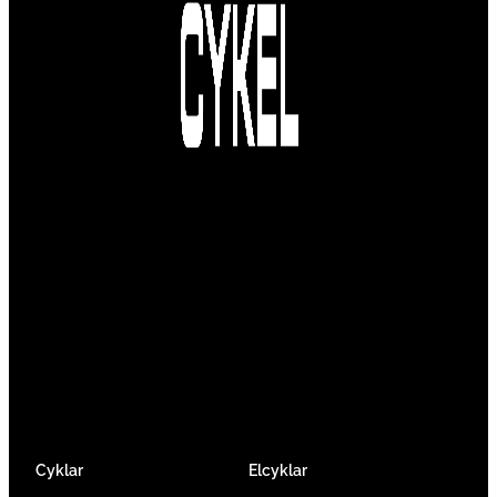
Vi är en passionerad cykelbutik som drivs av
att ge en cykelupplevelse utöver det vanliga.
Vi består av ett härligt gäng cykelnördar som
älskar cykling precis som du.
Facebook
Instagram
YouTube
Cyklar
Elcyklar