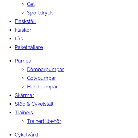
Gel
Sportdryck
Flaskställ
Flaskor
Lås
Pakethållare
Pumpar
Dämparpumpar
Golvpumpar
Handpumpar
Skärmar
Stöd & Cykelställ
Trainers
Trainertillbehör
Cykelvård