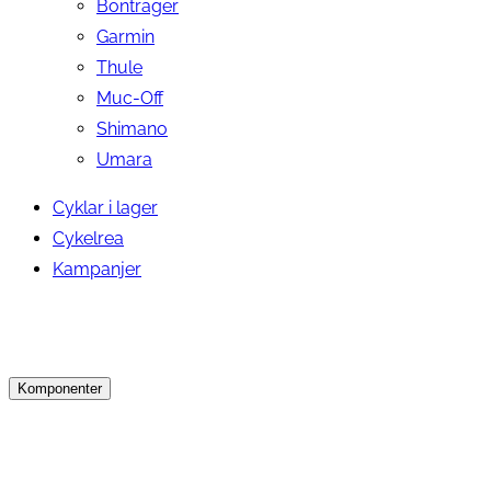
Bontrager
Garmin
Thule
Muc-Off
Shimano
Umara
Cyklar i lager
Cykelrea
Kampanjer
Komponenter