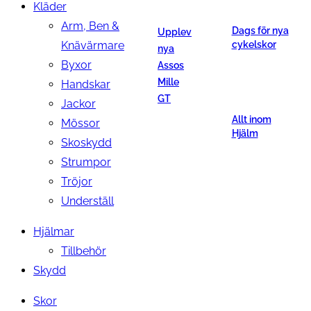
Kläder
Arm, Ben &
Dags för nya
Upplev
Knävärmare
cykelskor
nya
Byxor
Assos
Mille
Handskar
GT
Jackor
Allt inom
Mössor
Hjälm
Skoskydd
Strumpor
Tröjor
Underställ
Hjälmar
Tillbehör
Skydd
Skor