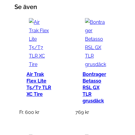
X
Se även
O
T
R
m
ä
n
g
d
Air Trak
Bontrager
Flex Lite
Betasso
T5/T7 TLR
RSL GX
XC Tire
TLR
grusdäck
Fr.
600
kr
769
kr