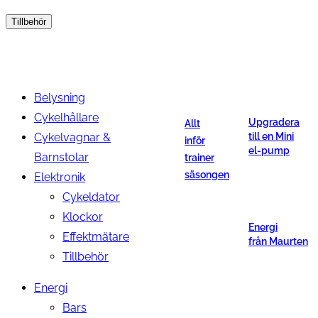
Tillbehör
Belysning
Cykelhållare
Upgradera
Allt
Cykelvagnar &
till en Mini
inför
el-pump
Barnstolar
trainer
säsongen
Elektronik
Cykeldator
Klockor
Energi
Effektmätare
från Maurten
Tillbehör
Energi
Bars