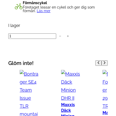
Förmånscykel
Företaget leasar en cykel och ger dig som
förmån.
Läs mer
I lager
−
+
M
a
x
x
Glöm inte!
i
s
A
s
p
e
Maxxis
n
Däck
Maxxi