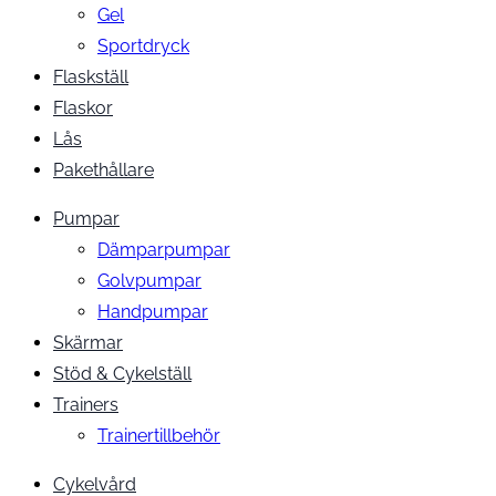
Gel
Sportdryck
Flaskställ
Flaskor
Lås
Pakethållare
Pumpar
Dämparpumpar
Golvpumpar
Handpumpar
Skärmar
Stöd & Cykelställ
Trainers
Trainertillbehör
Cykelvård