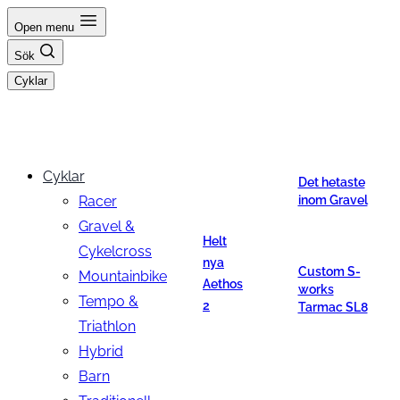
Hoppa
Open menu
till
Sök
innehåll
Cyklar
Cyklar
Det hetaste
Racer
inom Gravel
Gravel &
Helt
Cykelcross
nya
Custom S-
Mountainbike
Aethos
works
Tempo &
2
Tarmac SL8
Triathlon
Hybrid
Barn