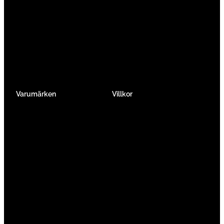
Gravel & Cykelcross
Elcykel Racer
Tempo & Triathlon
Elcykel City & Hybrid
Mountainbikes
Lådcyklar
Hybrid
Vikcyklar
Barn
Så väljer du elcykel
Traditionell
Övriga
Varumärken
Villkor
Köpvillkor
Integritetspolicy
Verkstadtjänster
Förmånscykel
Om oss
Jobba hos oss