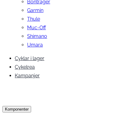
Bontrager
Garmin
Thule
Muc-Off
Shimano
Umara
Cyklar i lager
Cykelrea
Kampanjer
Komponenter