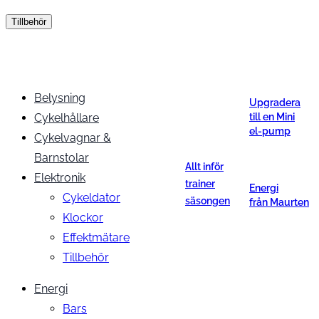
Tillbehör
Belysning
Upgradera
Cykelhållare
till en Mini
el-pump
Cykelvagnar &
Barnstolar
Allt inför
Elektronik
trainer
Energi
Cykeldator
säsongen
från Maurten
Klockor
Effektmätare
Tillbehör
Energi
Bars