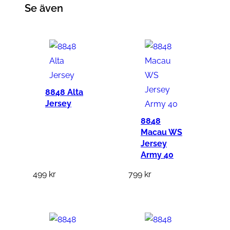
g
Se även
h
t
m
ä
n
g
8848 Alta
Jersey
d
8848
Macau WS
Jersey
Army 40
499
kr
799
kr