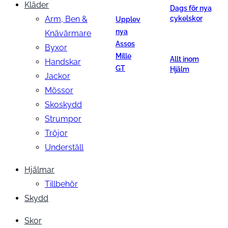
Kläder
Dags för nya
Arm, Ben &
cykelskor
Upplev
nya
Knävärmare
Assos
Byxor
Mille
Allt inom
Handskar
GT
Hjälm
Jackor
Mössor
Skoskydd
Strumpor
Tröjor
Underställ
Hjälmar
Tillbehör
Skydd
Skor