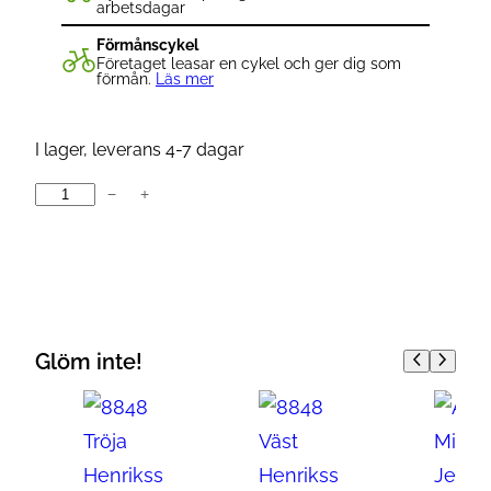
arbetsdagar
Förmånscykel
Företaget leasar en cykel och ger dig som
förmån.
Läs mer
I lager, leverans 4-7 dagar
−
+
M
e
n
'
s
S
Glöm inte!
L
A
i
r