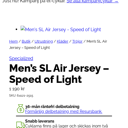
Just nu! Kampanj på el-cyklar.
Se alla kampanjcyklar →
Hem
/
Butik
/
Utrustning
/
Kläder
/
Tröjor
/ Men’s SL Air
Jersey – Speed of Light
Specialized
Men’s SL Air Jersey –
Speed of Light
1 190
kr
SKU:
64121-2515
36-mån räntefri delbetalning
Förmånlig delbetalning med Resursbank.
Snabb leverans
Cyklarna finns på lager och skickas inom två