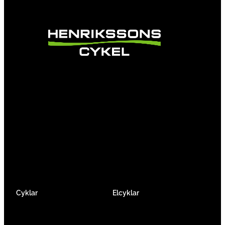
Vi är en passionerad cykelbutik som drivs av
att ge en cykelupplevelse utöver det vanliga.
Vi består av ett härligt gäng cykelnördar som
älskar cykling precis som du.
Facebook
Instagram
YouTube
Cyklar
Elcyklar
Racer
Elcykel Mountainbike