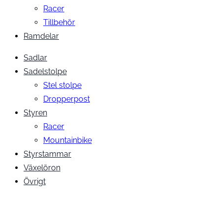
Racer
Tillbehör
Ramdelar
Sadlar
Sadelstolpe
Stel stolpe
Dropperpost
Styren
Racer
Mountainbike
Styrstammar
Växelöron
Övrigt