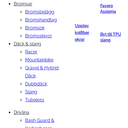
Bromsar
Favero
Bromsbelägg
Assioma
Bromshandtag
Upplev
Bromsok
kolfiber
Byt till TPU
Bromsskivor
ekrar
slang
Däck & slang
Racer
Mountainbike
Gravel & Hybrid
Däck
Dubbdäck
Slang
Tubeless
Drivlina
Bash Guard &