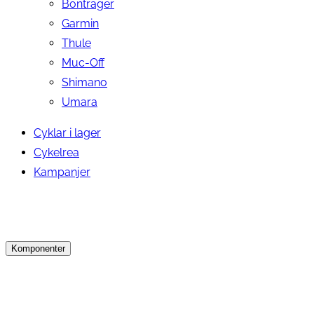
Bontrager
Garmin
Thule
Muc-Off
Shimano
Umara
Cyklar i lager
Cykelrea
Kampanjer
Komponenter