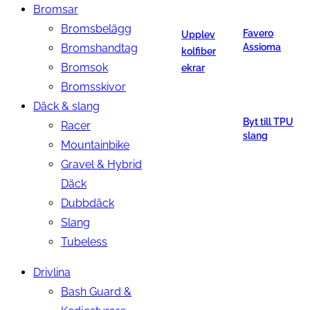
Bromsar
Bromsbelägg
Favero
Upplev
Bromshandtag
Assioma
kolfiber
Bromsok
ekrar
Bromsskivor
Däck & slang
Byt till TPU
Racer
slang
Mountainbike
Gravel & Hybrid
Däck
Dubbdäck
Slang
Tubeless
Drivlina
Bash Guard &