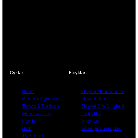
att ge en cykelupplevelse utöver det vanliga.
Vi består av ett härligt gäng cykelnördar som
älskar cykling precis som du.
Facebook
Instagram
YouTube
Cyklar
Elcyklar
Racer
Elcykel Mountainbike
Gravel & Cykelcross
Elcykel Racer
Tempo & Triathlon
Elcykel City & Hybrid
Mountainbikes
Lådcyklar
Hybrid
Vikcyklar
Barn
Så väljer du elcykel
Traditionell