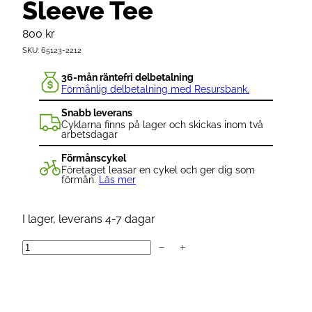
Sleeve Tee
800
kr
SKU:
65123-2212
36-mån räntefri delbetalning
Förmånlig delbetalning med Resursbank.
Snabb leverans
Cyklarna finns på lager och skickas inom två
arbetsdagar
Förmånscykel
Företaget leasar en cykel och ger dig som
förmån.
Läs mer
I lager, leverans 4-7 dagar
−
+
M
e
n
'