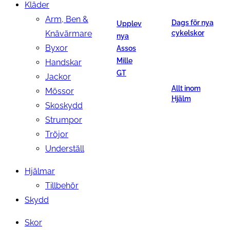
Kläder
Arm, Ben &
Dags för nya
Upplev
Knävärmare
cykelskor
nya
Byxor
Assos
Mille
Handskar
GT
Jackor
Allt inom
Mössor
Hjälm
Skoskydd
Strumpor
Tröjor
Underställ
Hjälmar
Tillbehör
Skydd
Skor