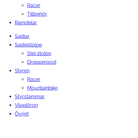
Racer
Tillbehör
Ramdelar
Sadlar
Sadelstolpe
Stel stolpe
Dropperpost
Styren
Racer
Mountainbike
Styrstammar
Växelöron
Övrigt