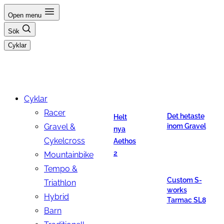
Hoppa
Open menu
till
Sök
innehåll
Cyklar
Cyklar
Racer
Det hetaste
Helt
Gravel &
inom Gravel
nya
Cykelcross
Aethos
2
Mountainbike
Tempo &
Custom S-
Triathlon
works
Hybrid
Tarmac SL8
Barn