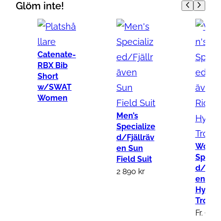
Glöm inte!
s
S
p
e
Catenate-
RBX Bib
c
Short
i
w/SWAT
a
Women
l
Men’s
i
Specialize
z
d/Fjällräv
Women
en Sun
e
Specia
Field Suit
d
d/Fjäl
2 890
kr
/
en Rid
Hybrid
F
Trouse
j
Fr.
939
ä