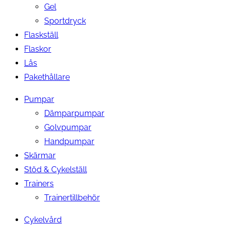
Gel
Sportdryck
Flaskställ
Flaskor
Lås
Pakethållare
Pumpar
Dämparpumpar
Golvpumpar
Handpumpar
Skärmar
Stöd & Cykelställ
Trainers
Trainertillbehör
Cykelvård