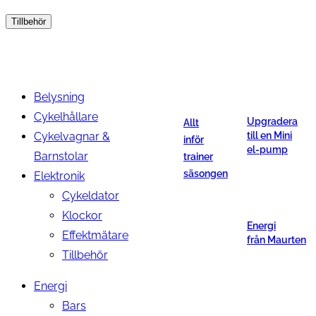
Tillbehör
Belysning
Cykelhållare
Upgradera
Allt
Cykelvagnar &
till en Mini
inför
el-pump
Barnstolar
trainer
säsongen
Elektronik
Cykeldator
Klockor
Energi
Effektmätare
från Maurten
Tillbehör
Energi
Bars