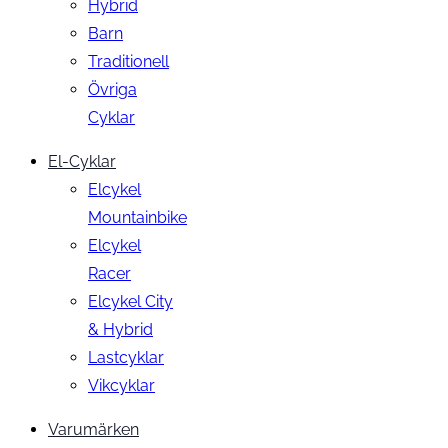
Hybrid
Barn
Traditionell
Övriga
Cyklar
El-Cyklar
Elcykel
Mountainbike
Elcykel
Racer
Elcykel City
& Hybrid
Lastcyklar
Vikcyklar
Varumärken