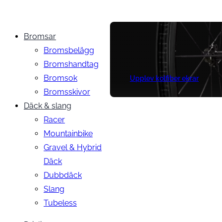
Bromsar
Bromsbelägg
Bromshandtag
Bromsok
Upplev kolfiber ekrar
Bromsskivor
Däck & slang
Racer
Mountainbike
Gravel & Hybrid
Däck
Dubbdäck
Slang
Tubeless