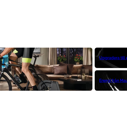
Upgradera till
Energi från Ma