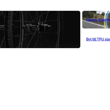
Favero Assiom
Byt till TPU sl