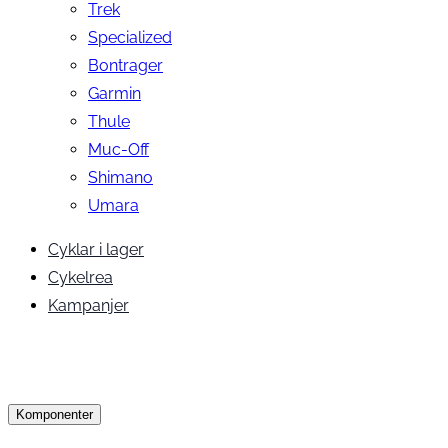
Trek
Specialized
Bontrager
Garmin
Thule
Muc-Off
Shimano
Umara
Cyklar i lager
Cykelrea
Kampanjer
Komponenter