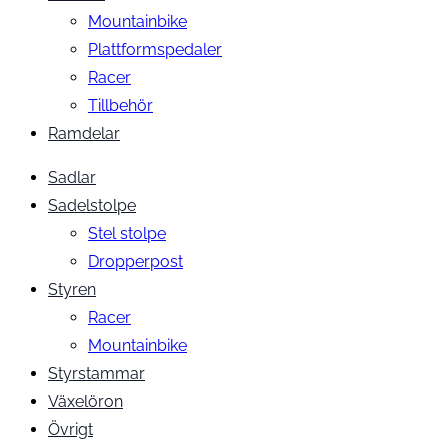
Mountainbike
Plattformspedaler
Racer
Tillbehör
Ramdelar
Sadlar
Sadelstolpe
Stel stolpe
Dropperpost
Styren
Racer
Mountainbike
Styrstammar
Växelöron
Övrigt