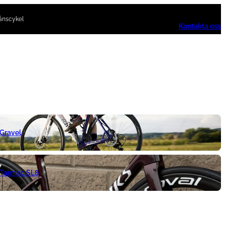
ånscykel
Kontakta oss
 Gravel
 Tarmac SL8