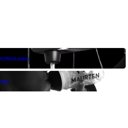
 en Mini el-pump
urten