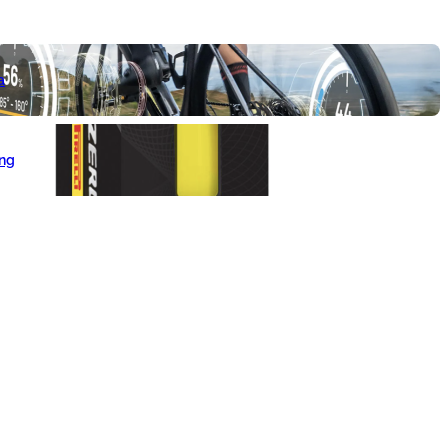
a
ang