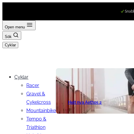
Hoppa
Snabb
till
innehåll
Open menu
Sök
Cyklar
Cyklar
Racer
Gravel &
Cykelcross
Helt nya Aethos 2
Mountainbike
Tempo &
Triathlon