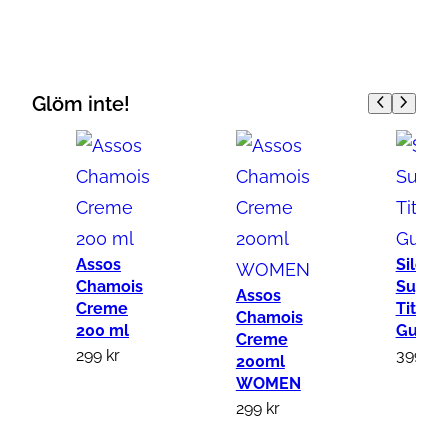
C
-
O
F
Glöm inte!
F
A
m
i
n
o
Assos
Silca
Chamois
Sugrör
u
Assos
Creme
Titan 
l
Chamois
200 ml
Guld
Creme
t
299
kr
399
kr
200ml
r
WOMEN
a
299
kr
e