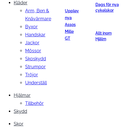
Kläder
Dags för nya
Arm, Ben &
cykelskor
Upplev
nya
Knävärmare
Assos
Byxor
Mille
Allt inom
Handskar
GT
Hjälm
Jackor
Mössor
Skoskydd
Strumpor
Tröjor
Underställ
Hjälmar
Tillbehör
Skydd
Skor