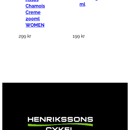
ml
Chamois
Creme
200ml
WOMEN
299
kr
199
kr