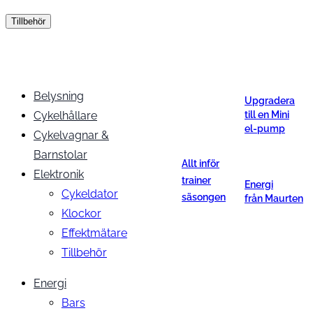
Tillbehör
Belysning
Upgradera
Cykelhållare
till en Mini
el-pump
Cykelvagnar &
Barnstolar
Allt inför
Elektronik
trainer
Energi
Cykeldator
säsongen
från Maurten
Klockor
Effektmätare
Tillbehör
Energi
Bars