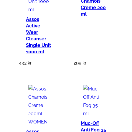
Chamois
g
Creme 200
d
ml
Assos
Active
Wear
Cleanser
Single Unit
1000 ml
432
kr
299
kr
Muc-Off
Anti Fog 35
Assos