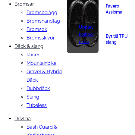
Bromsar
Favero
Bromsbelägg
Assioma
Bromshandtag
Upplev
Bromsok
kolfiber
Byt till TPU
Bromsskivor
ekrar
slang
Däck & slang
Racer
Mountainbike
Gravel & Hybrid
Däck
Dubbdäck
Slang
Tubeless
Drivlina
Bash Guard &