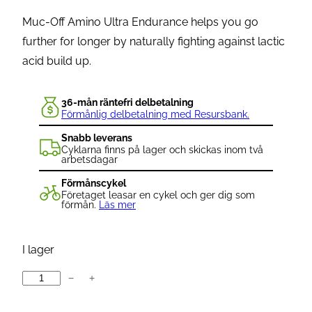
Muc-Off Amino Ultra Endurance helps you go
further for longer by naturally fighting against lactic
acid build up.
36-mån räntefri delbetalning
Förmånlig delbetalning med Resursbank.
Snabb leverans
Cyklarna finns på lager och skickas inom två
arbetsdagar
Förmånscykel
Företaget leasar en cykel och ger dig som
förmån.
Läs mer
I lager
−
+
M
U