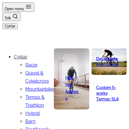
Hoppa
Open menu
till
Sök
innehåll
Cyklar
Cyklar
Det hetaste
Racer
inom Gravel
Gravel &
Helt
Cykelcross
nya
Custom S-
Mountainbike
Aethos
works
Tempo &
2
Tarmac SL8
Triathlon
Hybrid
Barn