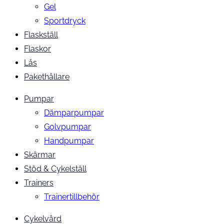
Gel
Sportdryck
Flaskställ
Flaskor
Lås
Pakethållare
Pumpar
Dämparpumpar
Golvpumpar
Handpumpar
Skärmar
Stöd & Cykelställ
Trainers
Trainertillbehör
Cykelvård