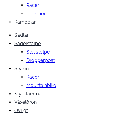
Racer
Tillbehör
Ramdelar
Sadlar
Sadelstolpe
Stel stolpe
Dropperpost
Styren
Racer
Mountainbike
Styrstammar
Växelöron
Övrigt