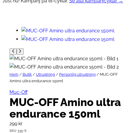
Just nu! Kampanj på el-cyklar.
Se alla kampanjcyklar →
Hem
/
Butik
/
Utrustning
/
Personlig utrustning
/ MUC-OFF
Amino ultra endurance 150ml
Muc-Off
MUC-OFF Amino ultra
endurance 150ml
299
kr
SKU:
335-S