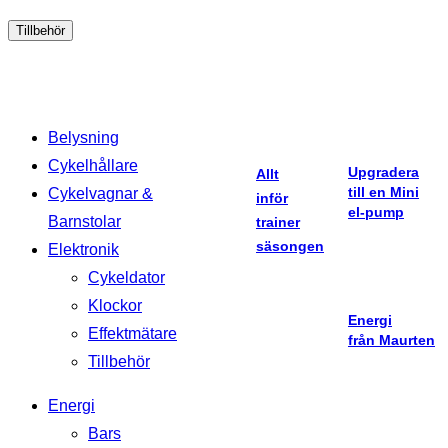
Tillbehör
Belysning
Cykelhållare
Upgradera
Allt
till en Mini
Cykelvagnar &
inför
el-pump
Barnstolar
trainer
säsongen
Elektronik
Cykeldator
Klockor
Energi
Effektmätare
från Maurten
Tillbehör
Energi
Bars