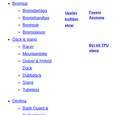
Bromsar
Bromsbelägg
Favero
Upplev
Assioma
Bromshandtag
kolfiber
Bromsok
ekrar
Bromsskivor
Däck & slang
Byt till TPU
Racer
slang
Mountainbike
Gravel & Hybrid
Däck
Dubbdäck
Slang
Tubeless
Drivlina
Bash Guard &