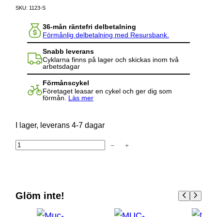
SKU:
1123-S
36-mån räntefri delbetalning
Förmånlig delbetalning med Resursbank.
Snabb leverans
Cyklarna finns på lager och skickas inom två
arbetsdagar
Förmånscykel
Företaget leasar en cykel och ger dig som
förmån.
Läs mer
I lager, leverans 4-7 dagar
−
+
M
u
c
-
Glöm inte!
O
f