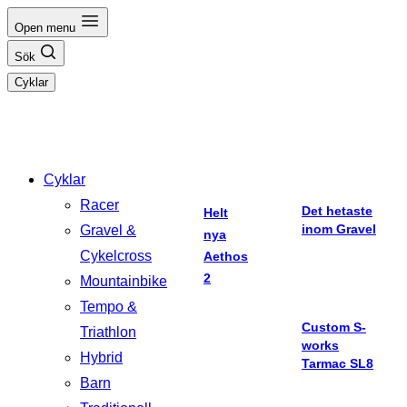
Hoppa
Open menu
till
Sök
innehåll
Cyklar
Cyklar
Racer
Det hetaste
Helt
inom Gravel
Gravel &
nya
Cykelcross
Aethos
2
Mountainbike
Tempo &
Custom S-
Triathlon
works
Hybrid
Tarmac SL8
Barn