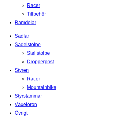
Racer
Tillbehör
Ramdelar
Sadlar
Sadelstolpe
Stel stolpe
Dropperpost
Styren
Racer
Mountainbike
Styrstammar
Växelöron
Övrigt