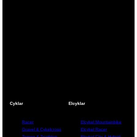
Vi är en passionerad cykelbutik som drivs av att
ge en cykelupplevelse utöver det vanliga. Vi
består av ett härligt gäng cykelnördar som
älskar cykling precis som du.
Facebook
Instagram
YouTube
Cyklar
Elcyklar
Racer
Elcykel Mountainbike
Gravel & Cykelcross
Elcykel Racer
Tempo & Triathlon
Elcykel City & Hybrid