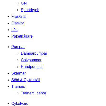
Gel
Sportdryck
Flaskställ
Flaskor
Lås
Pakethållare
Pumpar
Dämparpumpar
Golvpumpar
Handpumpar
Skärmar
Stöd & Cykelställ
Trainers
Trainertillbehör
Cykelvård