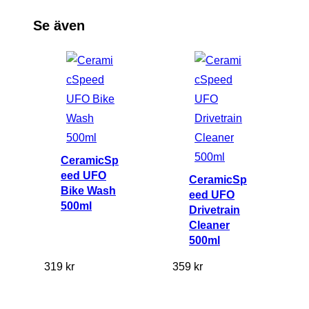
e
Se även
a
n
e
r
5
0
0
CeramicSp
m
eed UFO
CeramicSp
l
Bike Wash
eed UFO
500ml
m
Drivetrain
Cleaner
ä
500ml
n
g
319
kr
359
kr
d