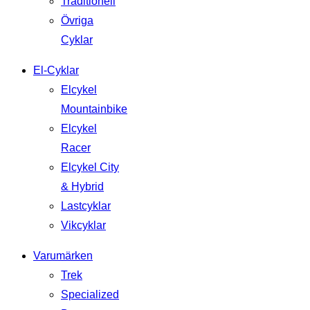
Traditionell
Övriga
Cyklar
El-Cyklar
Elcykel
Mountainbike
Elcykel
Racer
Elcykel City
& Hybrid
Lastcyklar
Vikcyklar
Varumärken
Trek
Specialized