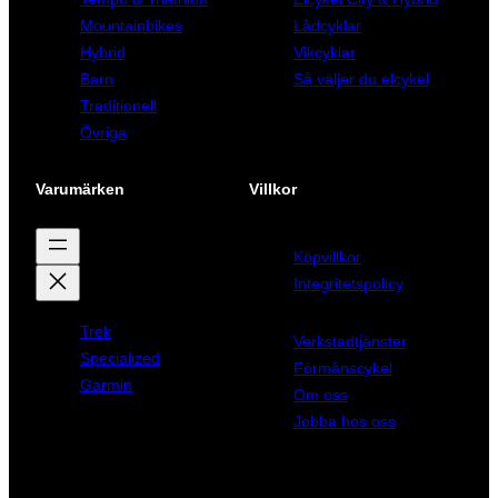
Mountainbikes
Lådcyklar
Hybrid
Vikcyklar
Barn
Så väljer du elcykel
Traditionell
Övriga
Varumärken
Villkor
Köpvillkor
Integritetspolicy
Trek
Verkstadtjänster
Specialized
Förmånscykel
Garmin
Om oss
Jobba hos oss