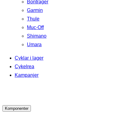
Bontrager
Garmin
Thule
Muc-Off
Shimano
Umara
Cyklar i lager
Cykelrea
Kampanjer
Komponenter