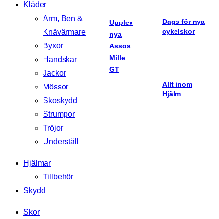
Kläder
Arm, Ben &
Dags för nya
Upplev
cykelskor
Knävärmare
nya
Byxor
Assos
Mille
Handskar
GT
Jackor
Allt inom
Mössor
Hjälm
Skoskydd
Strumpor
Tröjor
Underställ
Hjälmar
Tillbehör
Skydd
Skor