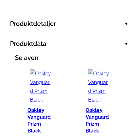
m
2
4
Produktdetaljer
+
K
m
Produktdata
+
ä
n
Se även
g
d
Oakley
Oakley
Vanguard
Vanguard
Prizm
Prizm
Black
Black