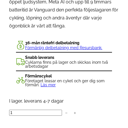
öppet ljudsystem, Meta AI och upp till 9 timmars
batteritid är Vanguard den perfekta följeslagaren för
cykling, löpning och andra äventyr där varje
ögonblick är värt att fånga.
36-mån räntefri delbetalning
Förmånlig delbetalning med Resursbank.
Snabb leverans
Cyklarna finns på lager och skickas inom två
arbetsdagar
Förmånscykel
Företaget leasar en cykel och ger dig som
förmån.
Läs mer
I lager, leverans 4-7 dagar
−
+
O
a