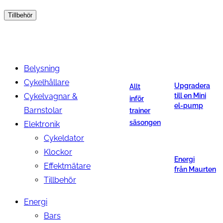
Tillbehör
Belysning
Cykelhållare
Upgradera
Allt
Cykelvagnar &
till en Mini
inför
el-pump
Barnstolar
trainer
säsongen
Elektronik
Cykeldator
Klockor
Energi
Effektmätare
från Maurten
Tillbehör
Energi
Bars