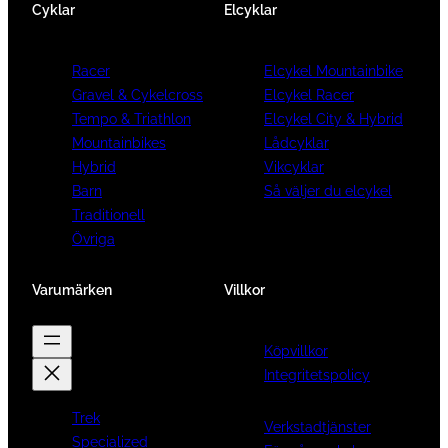
Cyklar
Elcyklar
Racer
Elcykel Mountainbike
Gravel & Cykelcross
Elcykel Racer
Tempo & Triathlon
Elcykel City & Hybrid
Mountainbikes
Lådcyklar
Hybrid
Vikcyklar
Barn
Så väljer du elcykel
Traditionell
Övriga
Varumärken
Villkor
Köpvillkor
Integritetspolicy
Trek
Verkstadtjänster
Specialized