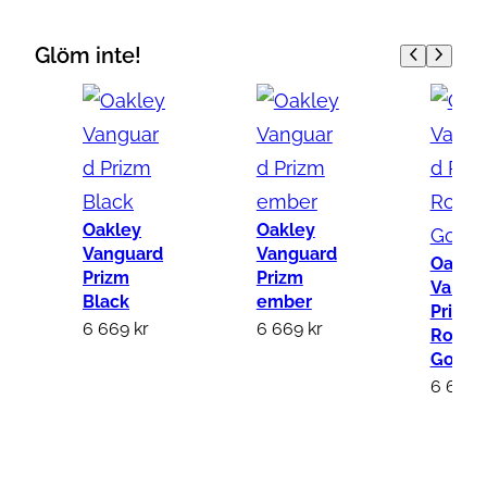
k
l
Glöm inte!
e
y
V
a
n
g
Oakley
Oakley
u
Vanguard
Vanguard
Oakle
Prizm
Prizm
a
Vangu
Black
ember
r
Prizm
6 669
kr
6 669
kr
Rose
d
Gold
P
6 669
r
i
z