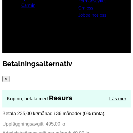
Förmånscykel
Garmin
Om oss
Jobba hos oss
Betalningsalternativ
×
Köp nu, betala med
Läs mer
Betala 235,00 kr/månad i 36 månader (0% ränta).
Uppläggningsavgift: 495,00 kr