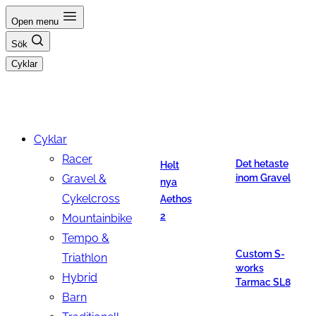
Hoppa
Open menu
till
Sök
innehåll
Cyklar
Cyklar
Racer
Det hetaste
Helt
Gravel &
inom Gravel
nya
Cykelcross
Aethos
2
Mountainbike
Tempo &
Custom S-
Triathlon
works
Hybrid
Tarmac SL8
Barn