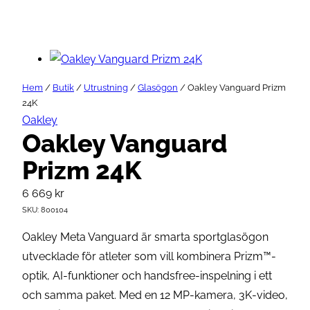
Hem
/
Butik
/
Utrustning
/
Glasögon
/ Oakley Vanguard Prizm
24K
Oakley
Oakley Vanguard
Prizm 24K
6 669
kr
SKU:
800104
Oakley Meta Vanguard är smarta sportglasögon
utvecklade för atleter som vill kombinera Prizm™-
optik, AI-funktioner och handsfree-inspelning i ett
och samma paket. Med en 12 MP-kamera, 3K-video,