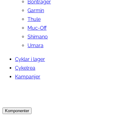
Bontrager
Garmin
Thule
Muc-Off
Shimano
Umara
Cyklar i lager
Cykelrea
Kampanjer
Komponenter