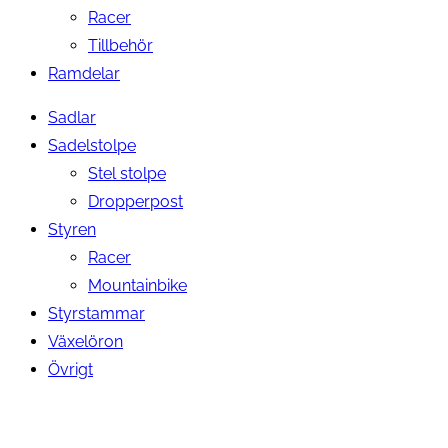
Racer
Tillbehör
Ramdelar
Sadlar
Sadelstolpe
Stel stolpe
Dropperpost
Styren
Racer
Mountainbike
Styrstammar
Växelöron
Övrigt