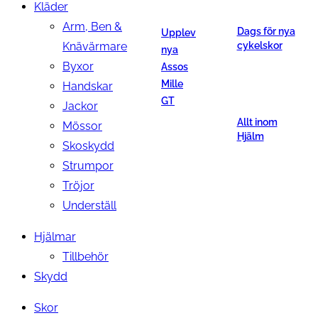
Kläder
Arm, Ben &
Dags för nya
Upplev
Knävärmare
cykelskor
nya
Byxor
Assos
Mille
Handskar
GT
Jackor
Allt inom
Mössor
Hjälm
Skoskydd
Strumpor
Tröjor
Underställ
Hjälmar
Tillbehör
Skydd
Skor