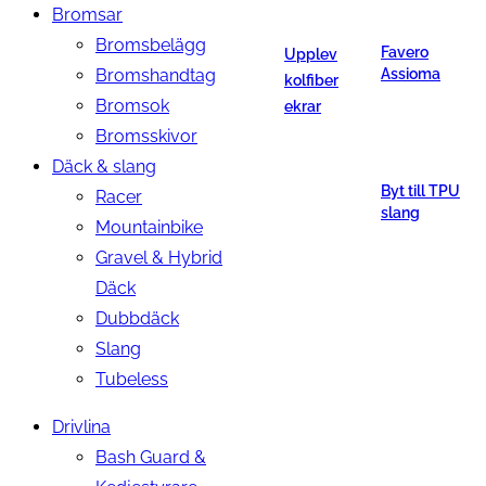
Bromsar
Bromsbelägg
Favero
Upplev
Bromshandtag
Assioma
kolfiber
Bromsok
ekrar
Bromsskivor
Däck & slang
Byt till TPU
Racer
slang
Mountainbike
Gravel & Hybrid
Däck
Dubbdäck
Slang
Tubeless
Drivlina
Bash Guard &