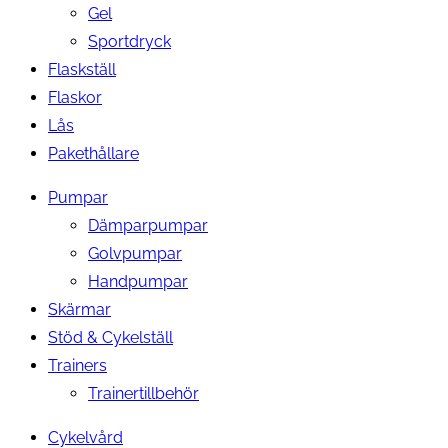
Gel
Sportdryck
Flaskställ
Flaskor
Lås
Pakethållare
Pumpar
Dämparpumpar
Golvpumpar
Handpumpar
Skärmar
Stöd & Cykelställ
Trainers
Trainertillbehör
Cykelvård