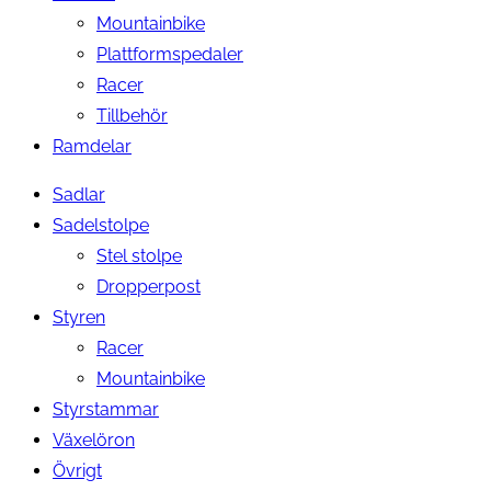
Mountainbike
Plattformspedaler
Racer
Tillbehör
Ramdelar
Sadlar
Sadelstolpe
Stel stolpe
Dropperpost
Styren
Racer
Mountainbike
Styrstammar
Växelöron
Övrigt