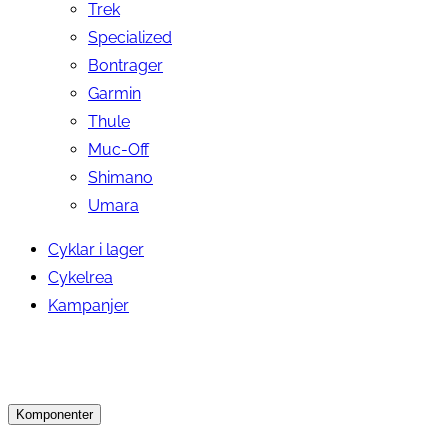
Trek
Specialized
Bontrager
Garmin
Thule
Muc-Off
Shimano
Umara
Cyklar i lager
Cykelrea
Kampanjer
Komponenter