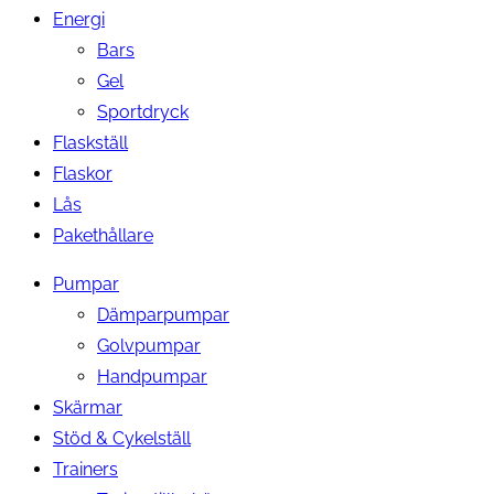
Energi
Bars
Gel
Sportdryck
Flaskställ
Flaskor
Lås
Pakethållare
Pumpar
Dämparpumpar
Golvpumpar
Handpumpar
Skärmar
Stöd & Cykelställ
Trainers