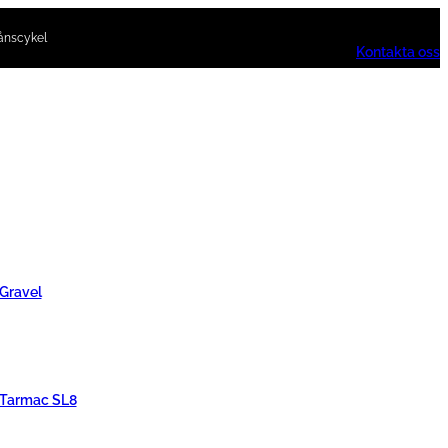
ånscykel
Kontakta oss
 Gravel
 Tarmac SL8