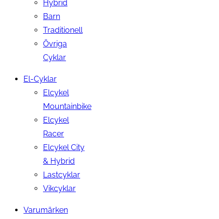
Hybrid
Barn
Traditionell
Övriga
Cyklar
El-Cyklar
Elcykel
Mountainbike
Elcykel
Racer
Elcykel City
& Hybrid
Lastcyklar
Vikcyklar
Varumärken