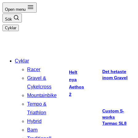
Hoppa
Open menu
till
Sök
innehåll
Cyklar
Cyklar
Racer
Det hetaste
Helt
inom Gravel
Gravel &
nya
Cykelcross
Aethos
2
Mountainbike
Tempo &
Custom S-
Triathlon
works
Hybrid
Tarmac SL8
Barn