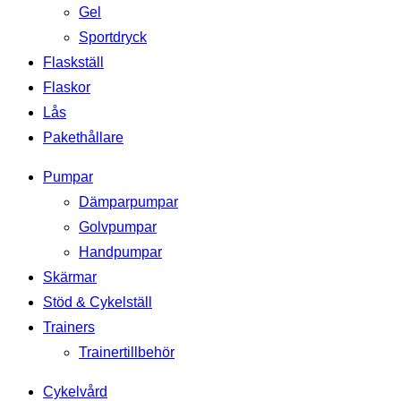
Gel
Sportdryck
Flaskställ
Flaskor
Lås
Pakethållare
Pumpar
Dämparpumpar
Golvpumpar
Handpumpar
Skärmar
Stöd & Cykelställ
Trainers
Trainertillbehör
Cykelvård