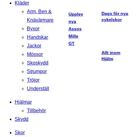
Kläder
Arm, Ben &
Dags för nya
Upplev
cykelskor
Knävärmare
nya
Byxor
Assos
Mille
Handskar
GT
Jackor
Allt inom
Mössor
Hjälm
Skoskydd
Strumpor
Tröjor
Underställ
Hjälmar
Tillbehör
Skydd
Skor