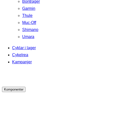
Bontrager
Garmin
Thule
Muc-Off
Shimano
Umara
Cyklar i lager
Cykelrea
Kampanjer
Komponenter