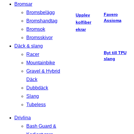
Bromsar
Bromsbelägg
Favero
Upplev
Assioma
Bromshandtag
kolfiber
Bromsok
ekrar
Bromsskivor
Däck & slang
Byt till TPU
Racer
slang
Mountainbike
Gravel & Hybrid
Däck
Dubbdäck
Slang
Tubeless
Drivlina
Bash Guard &