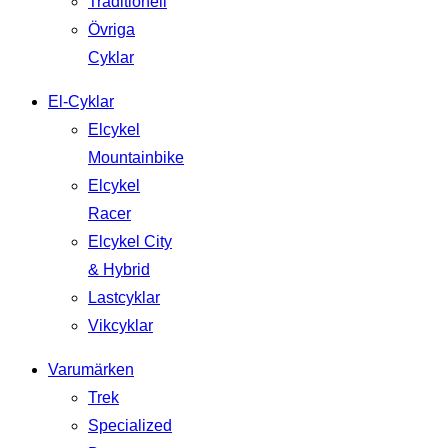
Traditionell
Övriga
Cyklar
El-Cyklar
Elcykel
Mountainbike
Elcykel
Racer
Elcykel City
& Hybrid
Lastcyklar
Vikcyklar
Varumärken
Trek
Specialized