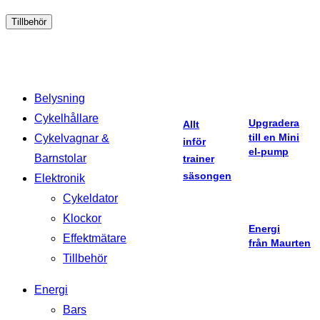
Tillbehör
Belysning
Cykelhållare
Upgradera
Allt
till en Mini
Cykelvagnar &
inför
el-pump
Barnstolar
trainer
säsongen
Elektronik
Cykeldator
Klockor
Energi
Effektmätare
från Maurten
Tillbehör
Energi
Bars