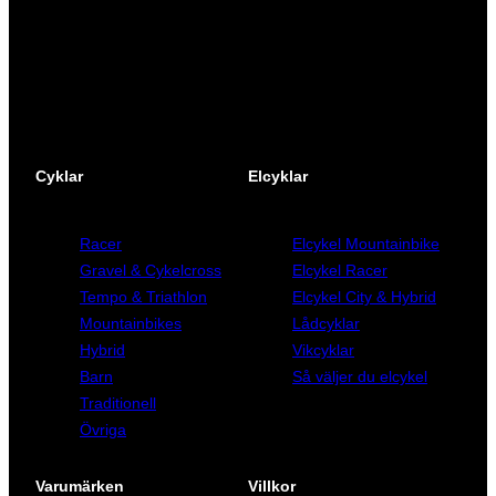
0
.
Facebook
Instagram
YouTube
k
r
.
Cyklar
Elcyklar
Racer
Elcykel Mountainbike
Gravel & Cykelcross
Elcykel Racer
Tempo & Triathlon
Elcykel City & Hybrid
Mountainbikes
Lådcyklar
Hybrid
Vikcyklar
Barn
Så väljer du elcykel
Traditionell
Övriga
Varumärken
Villkor