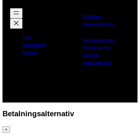
Köpvillkor
Integritetspolicy
Trek
Verkstadtjänster
Specialized
Förmånscykel
Garmin
Om oss
Jobba hos oss
Betalningsalternativ
×