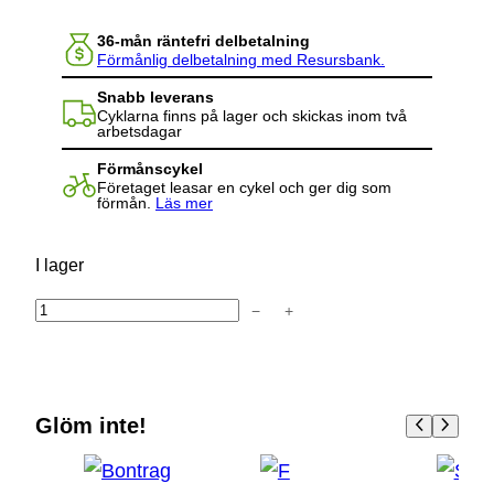
36-mån räntefri delbetalning
Förmånlig delbetalning med Resursbank.
Snabb leverans
Cyklarna finns på lager och skickas inom två
arbetsdagar
Förmånscykel
Företaget leasar en cykel och ger dig som
förmån.
Läs mer
I lager
−
+
R
e
t
u
Glöm inte!
r
f