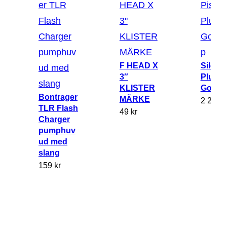
r
a
k
t
c
F HEAD X
Silca P
y
3″
Plus
k
KLISTER
Golvp
Bontrager
MÄRKE
2 299
k
e
TLR Flash
49
kr
l
Charger
m
pumphuv
ud med
ä
slang
n
159
kr
g
d