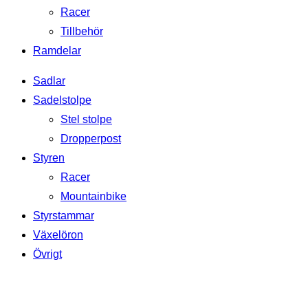
Racer
Tillbehör
Ramdelar
Sadlar
Sadelstolpe
Stel stolpe
Dropperpost
Styren
Racer
Mountainbike
Styrstammar
Växelöron
Övrigt