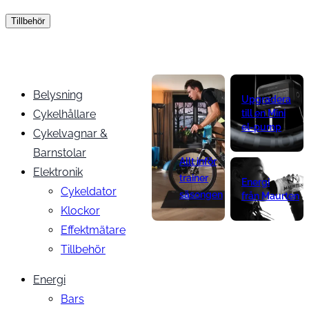
Tillbehör
Belysning
Upgradera
Cykelhållare
till en Mini
el-pump
Cykelvagnar &
Barnstolar
Allt inför
Elektronik
trainer
Energi
Cykeldator
säsongen
från Maurten
Klockor
Effektmätare
Tillbehör
Energi
Bars