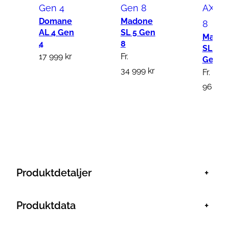
Domane
Madone
AL 4 Gen
SL 5 Gen
Mado
4
8
SLR 7 
17 999
kr
Fr.
Gen 8
34 999
kr
Fr.
96 99
Produktdetaljer
+
Produktdata
+