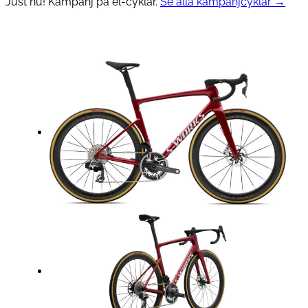
Just nu! Kampanj på el-cyklar.
Se alla kampanjcyklar →