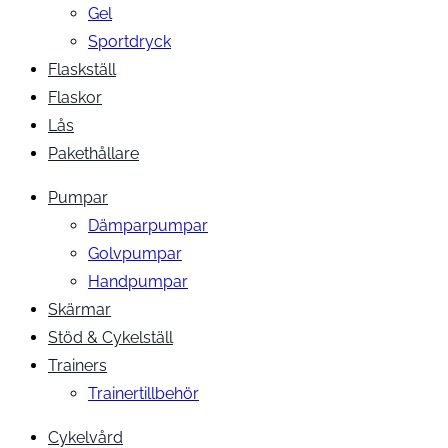
Gel
Sportdryck
Flaskställ
Flaskor
Lås
Pakethållare
Pumpar
Dämparpumpar
Golvpumpar
Handpumpar
Skärmar
Stöd & Cykelställ
Trainers
Trainertillbehör
Cykelvård