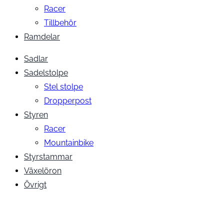
Racer
Tillbehör
Ramdelar
Sadlar
Sadelstolpe
Stel stolpe
Dropperpost
Styren
Racer
Mountainbike
Styrstammar
Växelöron
Övrigt