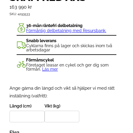
163 990
kr
SKU:
4293533
36-mån räntefri delbetalning
Förmånlig delbetalning med Resursbank.
Snabb leverans
Cyklarna finns på lager och skickas inom två
arbetsdagar
Förmånscykel
Företaget leasar en cykel och ger dig som
förmån.
Läs mer
Ange gärna din längd och vikt så hjälper vi med rätt
inställning (valfritt):
Längd (cm)
Vikt (kg)
Färg