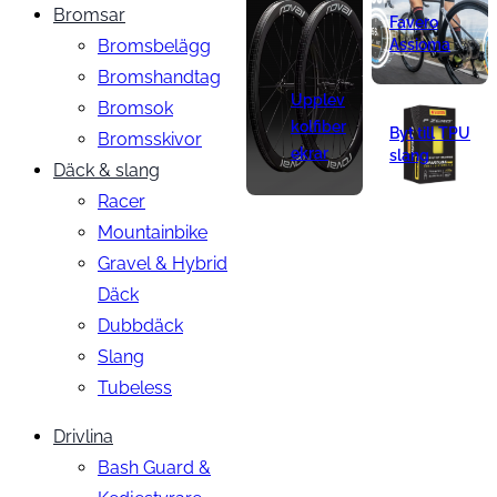
Bromsar
Favero
Bromsbelägg
Assioma
Bromshandtag
Upplev
Bromsok
kolfiber
Byt till TPU
Bromsskivor
ekrar
slang
Däck & slang
Racer
Mountainbike
Gravel & Hybrid
Däck
Dubbdäck
Slang
Tubeless
Drivlina
Bash Guard &