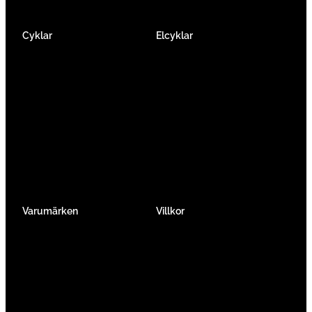
Cyklar
Elcyklar
Racer
Elcykel Mountainbike
Gravel & Cykelcross
Elcykel Racer
Tempo & Triathlon
Elcykel City & Hybrid
Mountainbikes
Lådcyklar
Hybrid
Vikcyklar
Barn
Så väljer du elcykel
Traditionell
Övriga
Varumärken
Villkor
Köpvillkor
Integritetspolicy
Verkstadtjänster
Förmånscykel
Om oss