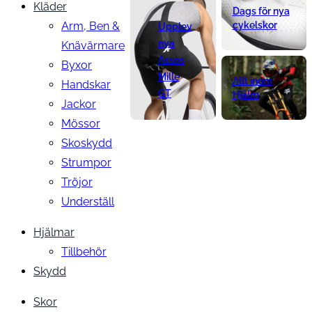
Kläder
Dags för nya
Arm, Ben &
cykelskor
Upplev
nya
Knävärmare
Assos
Byxor
Mille
Allt inom
Handskar
GT
Hjälm
Jackor
Mössor
Skoskydd
Strumpor
Tröjor
Underställ
Hjälmar
Tillbehör
Skydd
Skor