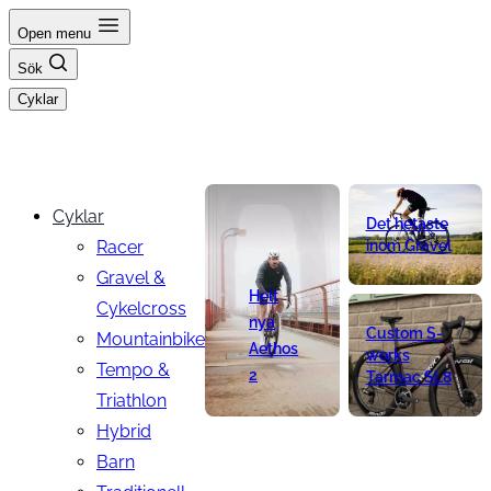
Hoppa
Open menu
till
Sök
innehåll
Cyklar
Cyklar
Det hetaste
Racer
inom Gravel
Gravel &
Helt
Cykelcross
nya
Custom S-
Mountainbike
Aethos
works
Tempo &
2
Tarmac SL8
Triathlon
Hybrid
Barn