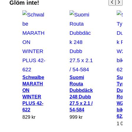
Glöm inte!
l
e
M
a
r
a
t
h
o
Schwalbe
Suomi
Suomi
n
MARATH
Routa
Tyres
W
ON
Dubbdäck
Dubbd
WINTER
248 Dubb
Routa
i
PLUS 42-
27.5 x 2.1 /
W244 e
n
622
54-584
bike 35
t
622
829
kr
999
kr
e
1 049
k
r