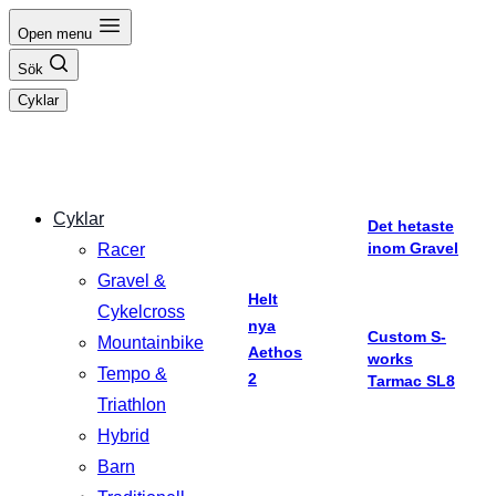
Hoppa
Open menu
till
Sök
innehåll
Cyklar
Cyklar
Det hetaste
inom Gravel
Racer
Gravel &
Helt
Cykelcross
nya
Custom S-
Mountainbike
Aethos
works
Tempo &
2
Tarmac SL8
Triathlon
Hybrid
Barn