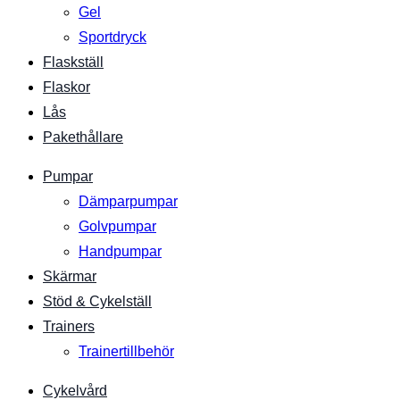
Gel
Sportdryck
Flaskställ
Flaskor
Lås
Pakethållare
Pumpar
Dämparpumpar
Golvpumpar
Handpumpar
Skärmar
Stöd & Cykelställ
Trainers
Trainertillbehör
Cykelvård