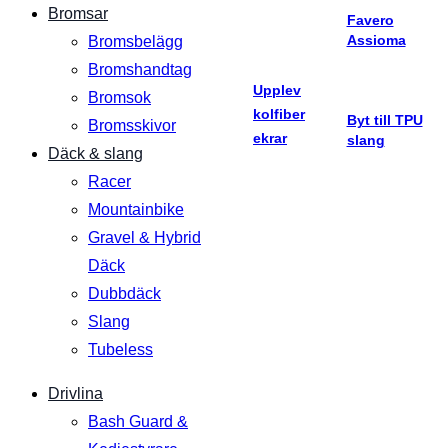
Bromsar
Favero
Assioma
Bromsbelägg
Bromshandtag
Upplev
Bromsok
kolfiber
Byt till TPU
Bromsskivor
ekrar
slang
Däck & slang
Racer
Mountainbike
Gravel & Hybrid
Däck
Dubbdäck
Slang
Tubeless
Drivlina
Bash Guard &