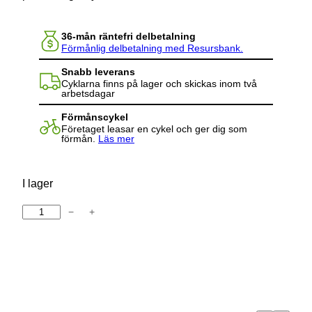
36-mån räntefri delbetalning
Förmånlig delbetalning med Resursbank.
Snabb leverans
Cyklarna finns på lager och skickas inom två
arbetsdagar
Förmånscykel
Företaget leasar en cykel och ger dig som
förmån.
Läs mer
I lager
−
+
S
c
h
w
a
b