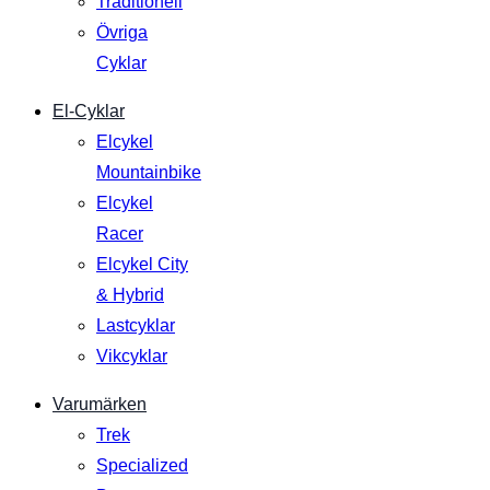
Traditionell
Övriga
Cyklar
El-Cyklar
Elcykel
Mountainbike
Elcykel
Racer
Elcykel City
& Hybrid
Lastcyklar
Vikcyklar
Varumärken
Trek
Specialized