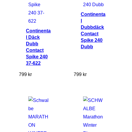
g
Continenta
d
l
Dubbdäck
Continenta
Contact
l Däck
Spike 240
Dubb
Dubb
Contact
Spike 240
37-622
799
kr
799
kr