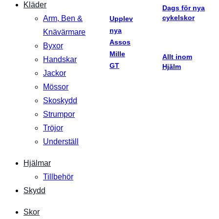
Kläder
Dags för nya
cykelskor
Arm, Ben &
Upplev
nya
Knävärmare
Assos
Byxor
Mille
Allt inom
Handskar
GT
Hjälm
Jackor
Mössor
Skoskydd
Strumpor
Tröjor
Underställ
Hjälmar
Tillbehör
Skydd
Skor