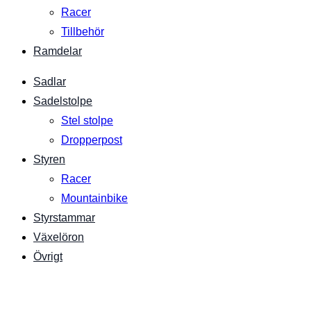
Racer
Tillbehör
Ramdelar
Sadlar
Sadelstolpe
Stel stolpe
Dropperpost
Styren
Racer
Mountainbike
Styrstammar
Växelöron
Övrigt