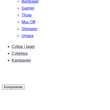
Bontrager
Garmin
Thule
Muc-Off
Shimano
Umara
Cyklar i lager
Cykelrea
Kampanjer
Komponenter