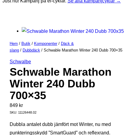
Just nu! Kampanj på el-cyklar.
Se alla kampanjcyklar →
Hem
/
Butik
/
Komponenter
/
Däck &
slang
/
Dubbdäck
/ Schwable Marathon Winter 240 Dubb 700×35
Schwalbe
Schwable Marathon
Winter 240 Dubb
700×35
849
kr
SKU:
11126448.02
Dubbla antalet dubb jämfört mot Winter, nu med
punkteringsskydd ”SmartGuard” och reflexrand.