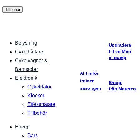
Tillbehör
Belysning
Upgradera
till en Mini
Cykelhållare
el-pump
Cykelvagnar &
Barnstolar
Allt inför
Elektronik
trainer
Energi
Cykeldator
säsongen
från Maurten
Klockor
Effektmätare
Tillbehör
Energi
Bars