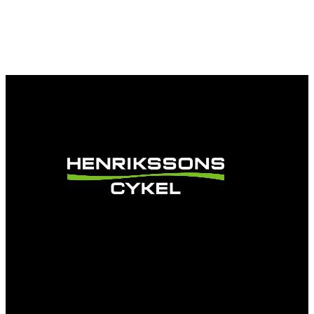
Vi är en passionerad cykelbutik som drivs av
att ge en cykelupplevelse utöver det vanliga.
Vi består av ett härligt gäng cykelnördar som
älskar cykling precis som du.
Facebook
Instagram
YouTube