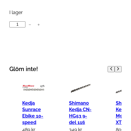
I lager
−
+
S
h
i
m
a
n
Glöm inte!
o
K
e
d
Kedja
Shimano
Shima
j
Sunrace
Kedja CN-
Kedja 
a
Ebike 10-
HG53 9-
M9100
speed
del 116
XTR 12
C
489
kr
349
kr
809
kr