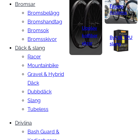
Bromsar
Favero
Bromsbelägg
Assioma
Bromshandtag
Upplev
Bromsok
kolfiber
Byt till TPU
Bromsskivor
ekrar
slang
Däck & slang
Racer
Mountainbike
Gravel & Hybrid
Däck
Dubbdäck
Slang
Tubeless
Drivlina
Bash Guard &