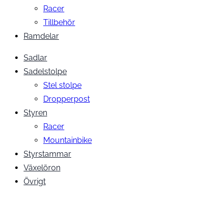
Racer
Tillbehör
Ramdelar
Sadlar
Sadelstolpe
Stel stolpe
Dropperpost
Styren
Racer
Mountainbike
Styrstammar
Växelöron
Övrigt