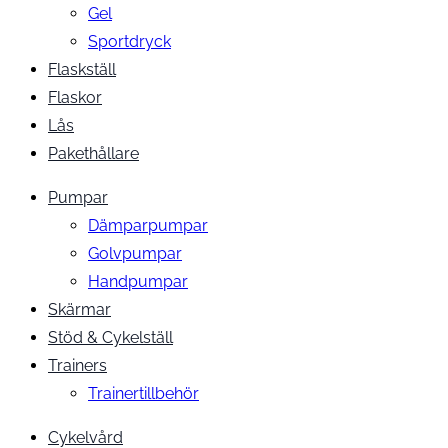
Gel
Sportdryck
Flaskställ
Flaskor
Lås
Pakethållare
Pumpar
Dämparpumpar
Golvpumpar
Handpumpar
Skärmar
Stöd & Cykelställ
Trainers
Trainertillbehör
Cykelvård