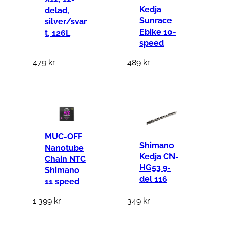
T
Kedja
delad,
E
Sunrace
silver/svar
P
Ebike 10-
t, 126L
speed
S
9
479
kr
489
kr
d
e
l
m
ä
MUC-OFF
n
Shimano
Nanotube
Kedja CN-
g
Chain NTC
HG53 9-
Shimano
d
del 116
11 speed
1 399
kr
349
kr