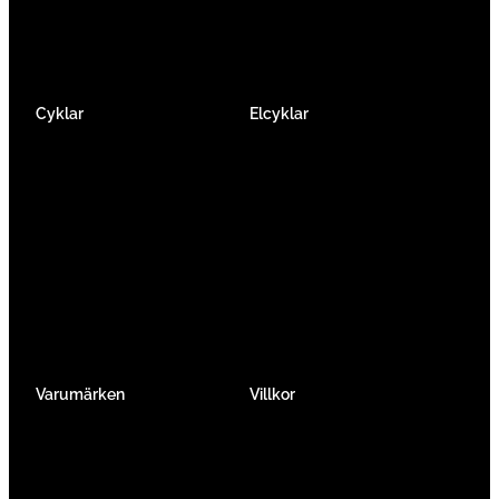
Cyklar
Elcyklar
Racer
Elcykel Mountainbike
Gravel & Cykelcross
Elcykel Racer
Tempo & Triathlon
Elcykel City & Hybrid
Mountainbikes
Lådcyklar
Hybrid
Vikcyklar
Barn
Så väljer du elcykel
Traditionell
Övriga
Varumärken
Villkor
Köpvillkor
Integritetspolicy