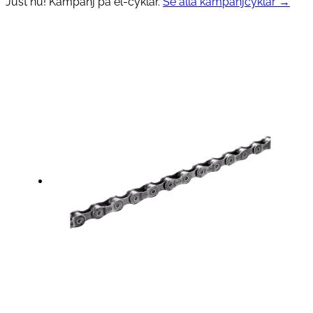
Just nu! Kampanj på el-cyklar.
Se alla kampanjcyklar →