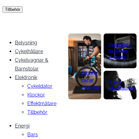
Tillbehör
Belysning
Upgradera
Cykelhållare
till en Mini
el-pump
Cykelvagnar &
Barnstolar
Allt inför
Elektronik
trainer
Energi
Cykeldator
säsongen
från Maurten
Klockor
Effektmätare
Tillbehör
Energi
Bars