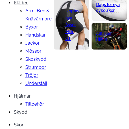
Kläder
Dags för nya
Arm, Ben &
cykelskor
Upplev
nya
Knävärmare
Assos
Byxor
Mille
Allt inom
Handskar
GT
Hjälm
Jackor
Mössor
Skoskydd
Strumpor
Tröjor
Underställ
Hjälmar
Tillbehör
Skydd
Skor