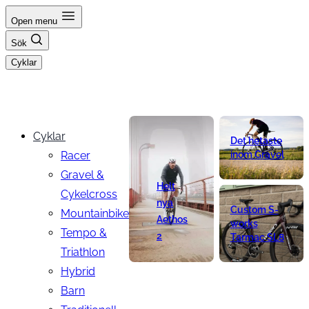
Hoppa
Open menu
till
Sök
innehåll
Cyklar
Cyklar
Det hetaste
Racer
inom Gravel
Gravel &
Helt
Cykelcross
nya
Custom S-
Mountainbike
Aethos
works
Tempo &
2
Tarmac SL8
Triathlon
Hybrid
Barn