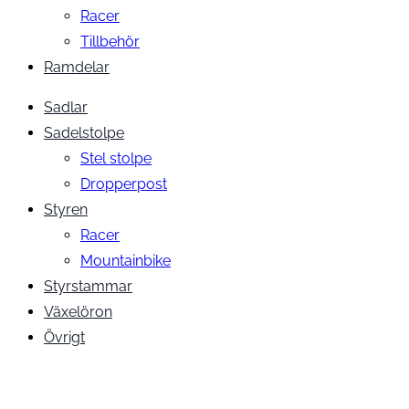
Racer
Tillbehör
Ramdelar
Sadlar
Sadelstolpe
Stel stolpe
Dropperpost
Styren
Racer
Mountainbike
Styrstammar
Växelöron
Övrigt