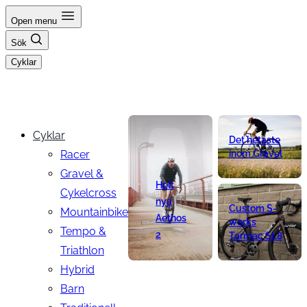
Hoppa
Open menu
till
Sök
innehåll
Cyklar
Cyklar
Det hetaste
Racer
inom Gravel
Gravel &
Helt
Cykelcross
nya
Custom S-
Mountainbike
Aethos
works
Tempo &
2
Tarmac SL8
Triathlon
Hybrid
Barn