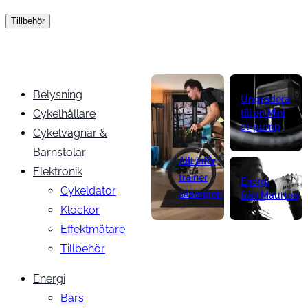
Tillbehör
Belysning
Upgradera
Cykelhållare
till en Mini
el-pump
Cykelvagnar &
Barnstolar
Allt inför
Elektronik
trainer
Energi
Cykeldator
säsongen
från Maurten
Klockor
Effektmätare
Tillbehör
Energi
Bars