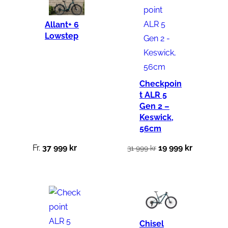
Allant+ 6
Lowstep
Checkpoin
t ALR 5
Gen 2 –
Keswick,
56cm
D
D
Fr.
37 999
kr
19 999
kr
31 999
kr
e
e
t
t
u
n
r
u
s
v
Chisel