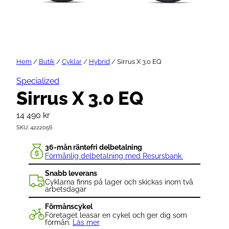
Hem
/
Butik
/
Cyklar
/
Hybrid
/ Sirrus X 3.0 EQ
Specialized
Sirrus X 3.0 EQ
14 490
kr
SKU:
4222056
36-mån räntefri delbetalning
Förmånlig delbetalning med Resursbank.
Snabb leverans
Cyklarna finns på lager och skickas inom två
arbetsdagar
Förmånscykel
Företaget leasar en cykel och ger dig som
förmån.
Läs mer