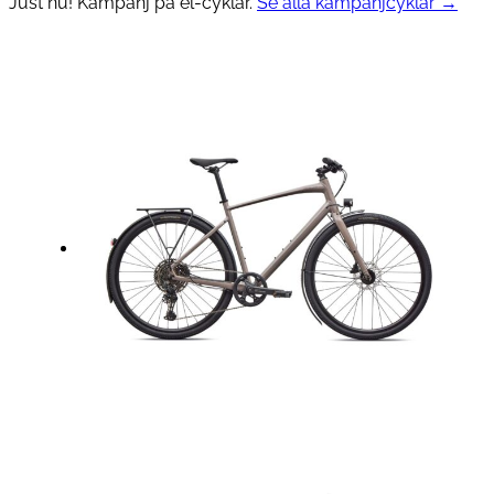
Just nu! Kampanj på el-cyklar.
Se alla kampanjcyklar →