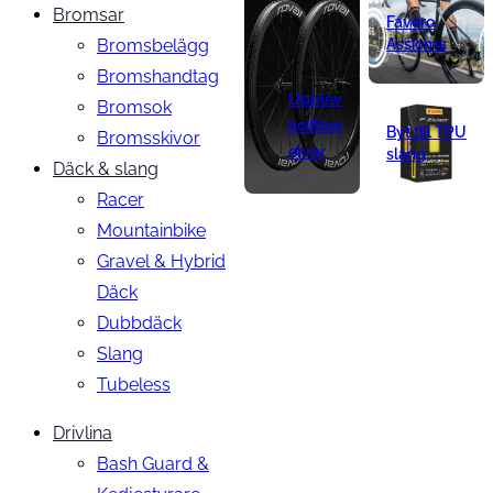
Bromsar
Favero
Bromsbelägg
Assioma
Bromshandtag
Upplev
Bromsok
kolfiber
Byt till TPU
Bromsskivor
ekrar
slang
Däck & slang
Racer
Mountainbike
Gravel & Hybrid
Däck
Dubbdäck
Slang
Tubeless
Drivlina
Bash Guard &