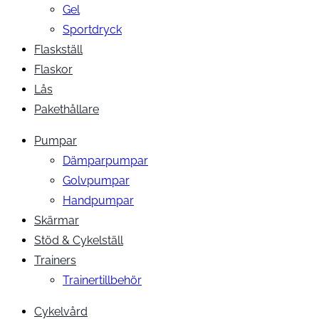
Gel
Sportdryck
Flaskställ
Flaskor
Lås
Pakethållare
Pumpar
Dämparpumpar
Golvpumpar
Handpumpar
Skärmar
Stöd & Cykelställ
Trainers
Trainertillbehör
Cykelvård