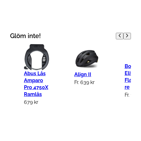
Glöm inte!
Bontra
Elite
Abus Lås
Align II
Flaskh
Amparo
Fr.
639
kr
re
Pro 4750X
Ramlås
Fr.
179
679
kr