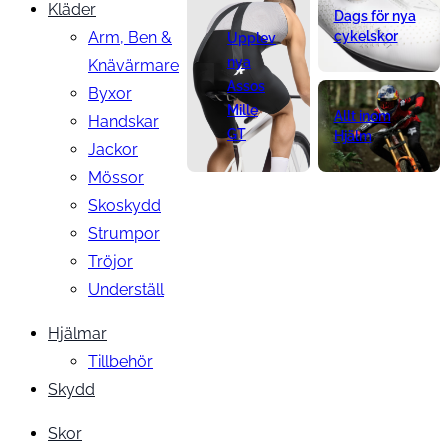
Kläder
Dags för nya
Arm, Ben &
cykelskor
Upplev
nya
Knävärmare
Assos
Byxor
Mille
Allt inom
Handskar
GT
Hjälm
Jackor
Mössor
Skoskydd
Strumpor
Tröjor
Underställ
Hjälmar
Tillbehör
Skydd
Skor